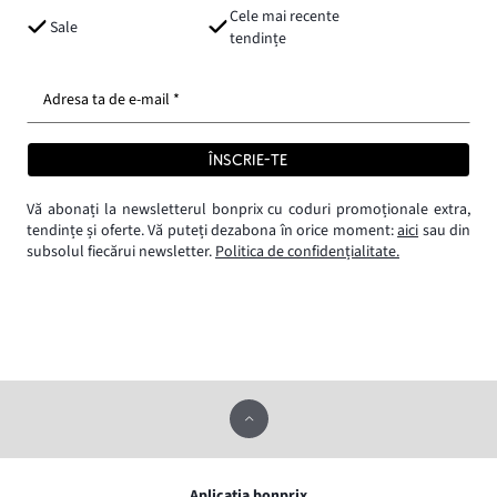
Cele mai recente
Sale
tendințe
Adresa ta de e-mail *
ÎNSCRIE-TE
Vă abonați la newsletterul bonprix cu coduri promoționale extra,
tendințe și oferte. Vă puteți dezabona în orice moment:
aici
sau din
subsolul fiecărui newsletter.
Politica de confidențialitate.
Aplicația bonprix