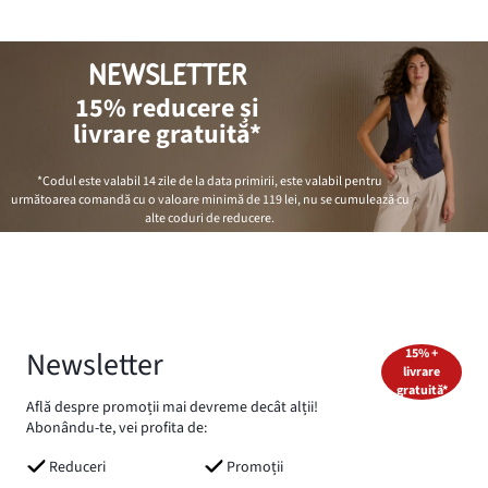
NEWSLETTER
15% reducere și
livrare gratuită*
*Codul este valabil 14 zile de la data primirii, este valabil pentru
următoarea comandă cu o valoare minimă de
119 lei
, nu se cumulează cu
alte coduri de reducere.
Newsletter
15% +
livrare
gratuită*
Află despre promoții mai devreme decât alții!
Abonându-te, vei profita de:
Reduceri
Promoții