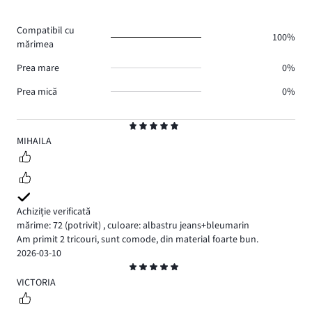
voturi
de
0.
voturi
Compatibil cu
0.
100%
mărimea
Prea mare
0%
Prea mică
0%
Evaluare
5
MIHAILA
Achiziție verificată
mărime: 72
(potrivit)
,
culoare: albastru jeans+bleumarin
Am primit 2 tricouri, sunt comode, din material foarte bun.
2026-03-10
Evaluare
5
VICTORIA