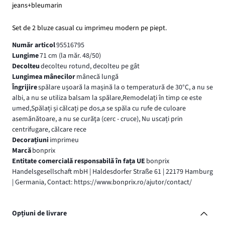
jeans+bleumarin
Set de 2 bluze casual cu imprimeu modern pe piept.
Număr articol
95516795
Lungime
71 cm (la măr. 48/50)
Decolteu
decolteu rotund, decolteu pe gât
Lungimea mânecilor
mânecă lungă
Îngrijire
spălare ușoară la mașină la o temperatură de 30°C, a nu se
albi, a nu se utiliza balsam la spălare,Remodelați în timp ce este
umed,Spălați și călcați pe dos,a se spăla cu rufe de culoare
asemănătoare, a nu se curăţa (cerc - cruce), Nu uscați prin
centrifugare, călcare rece
Decorațiuni
imprimeu
Marcă
bonprix
Entitate comercială responsabilă în fața UE
bonprix
Handelsgesellschaft mbH | Haldesdorfer Straße 61 | 22179 Hamburg
| Germania, Contact: https://www.bonprix.ro/ajutor/contact/
Opțiuni de livrare