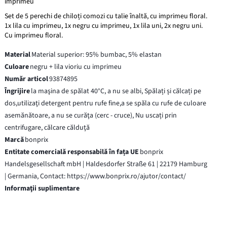
imprimeu
Set de 5 perechi de chiloți comozi cu talie înaltă, cu imprimeu floral.
1x lila cu imprimeu, 1x negru cu imprimeu, 1x lila uni, 2x negru uni.
Cu imprimeu floral.
Material
Material superior: 95% bumbac, 5% elastan
Culoare
negru + lila vioriu cu imprimeu
Număr articol
93874895
Îngrijire
la maşina de spălat 40°C, a nu se albi, Spălați și călcați pe
dos,utilizaţi detergent pentru rufe fine,a se spăla cu rufe de culoare
asemănătoare, a nu se curăţa (cerc - cruce), Nu uscați prin
centrifugare, călcare călduţă
Marcă
bonprix
Entitate comercială responsabilă în fața UE
bonprix
Handelsgesellschaft mbH | Haldesdorfer Straße 61 | 22179 Hamburg
| Germania, Contact: https://www.bonprix.ro/ajutor/contact/
Informaţii suplimentare