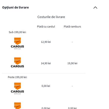
Opțiuni de livrare
Costurile de livrare
Plată cu cardul
Plată ramburs
Sub 199,00 lei:
12,90 lei
-
14,90 lei
19,90 lei
Peste 199,00 lei:
0,00 lei
-
0,00 lei
0,00 lei