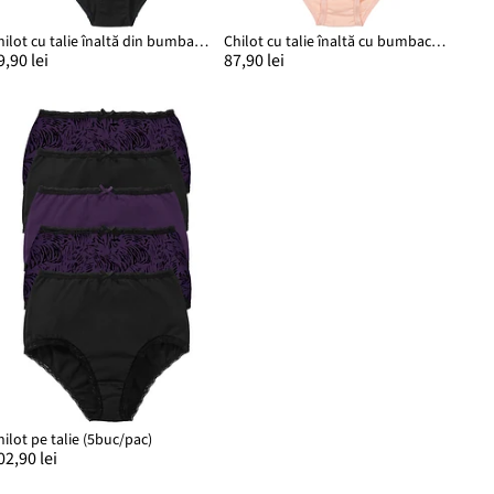
Chilot cu talie înaltă din bumbac moale (set/5 buc.)
Chilot cu talie înaltă cu bumbac organic (4 buc.)
9,90 lei
87,90 lei
hilot pe talie (5buc/pac)
02,90 lei