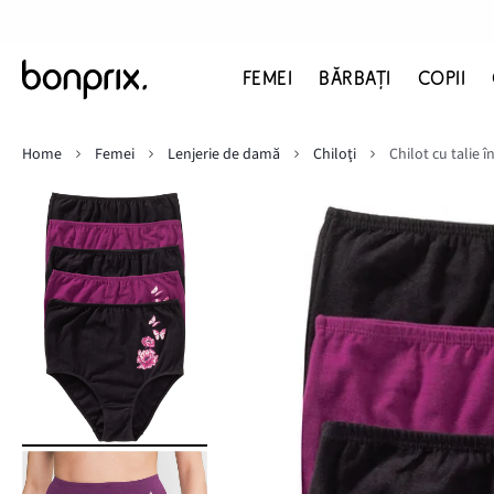
FEMEI
BĂRBAŢI
COPII
Home
Femei
Lenjerie de damă
Chiloţi
Chilot cu talie 