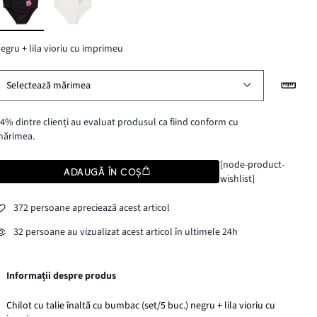
egru + lila vioriu cu imprimeu
Selectează mărimea
4% dintre clienți au evaluat produsul ca fiind conform cu
mărimea.
[node-product-
ADAUGĂ ÎN COȘ
wishlist]
372 persoane apreciează acest articol
32 persoane au vizualizat acest articol în ultimele 24h
Informații despre produs
Chilot cu talie înaltă cu bumbac (set/5 buc.) negru + lila vioriu cu