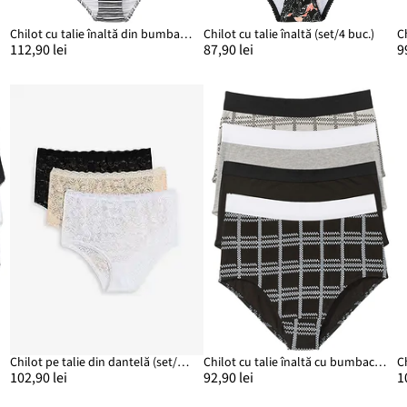
.)
Chilot cu talie înaltă din bumbac moale (set/6 buc.)
Chilot cu talie înaltă (set/4 buc.)
112,90 lei
87,90 lei
9
Chilot pe talie din dantelă (set/3 perechi)
Chilot cu talie înaltă cu bumbac organic (set/4 buc.)
C
102,90 lei
92,90 lei
1