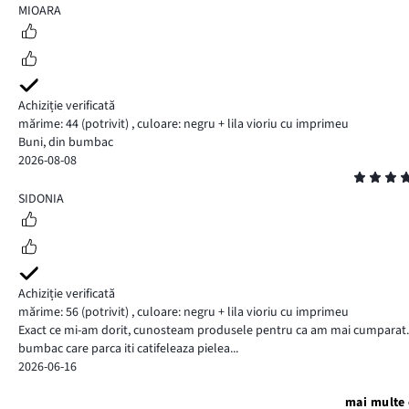
5
MIOARA
Achiziție verificată
mărime: 44
(potrivit)
,
culoare: negru + lila vioriu cu imprimeu
Buni, din bumbac
2026-08-08
Evaluare
5
SIDONIA
Achiziție verificată
mărime: 56
(potrivit)
,
culoare: negru + lila vioriu cu imprimeu
Exact ce mi-am dorit, cunosteam produsele pentru ca am mai cumparat.
bumbac care parca iti catifeleaza pielea...
2026-06-16
mai multe 