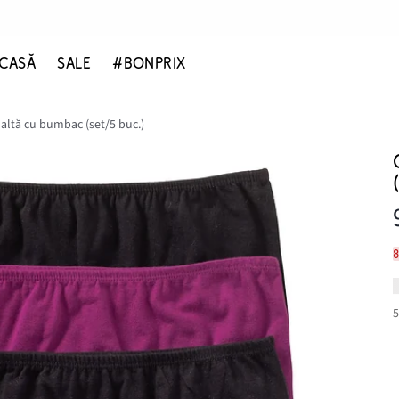
CASĂ
SALE
#BONPRIX
înaltă cu bumbac (set/5 buc.)
8
5