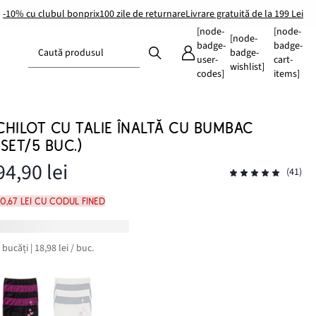
-10% cu clubul bonprix
100 zile de returnare
Livrare gratuită de la 199 Lei
[node-
[node-
[node-
badge-
badge-
Caută produsul
badge-
user-
cart-
wishlist]
codes]
items]
CHILOT CU TALIE ÎNALTĂ CU BUMBAC
(SET/5 BUC.)
94,90 lei
(41)
0,67 lei cu codul FINED
 bucăți | 18,98 lei / buc.