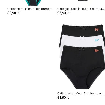
Chilot cu talie înaltă din bumbac moale (set/5 buc.)
Chiloți cu talie înaltă din bumbac subțire (4 buc
82,90 lei
97,90 lei
Chilot cu talie înaltă cu bumbac organic (set/3 buc.)
64,90 lei