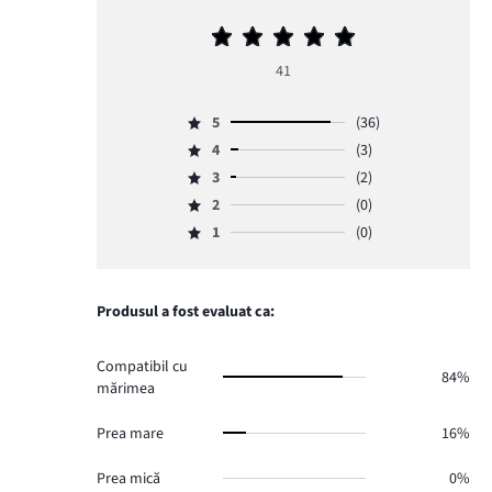
Evaluarea
medie
41
5
5
(36)
Evaluare
4
(3)
5,
Evaluare
numărul
3
(2)
4,
Evaluare
de
numărul
2
(0)
3,
Evaluare
voturi
de
numărul
1
(0)
2,
36.
Evaluare
voturi
de
numărul
1,
3.
voturi
de
numărul
2.
voturi
de
Produsul a fost evaluat ca:
0.
voturi
0.
Compatibil cu
84%
mărimea
Prea mare
16%
Prea mică
0%