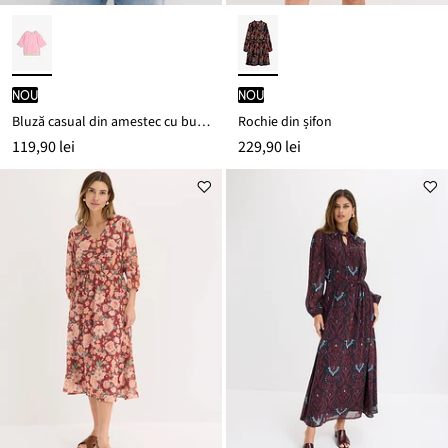
nou
nou
Bluză casual din amestec cu bumbac
Rochie din șifon
119,90 lei
229,90 lei