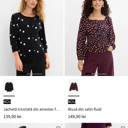
nou
nou
Jachetă tricotată din amestec fin de viscoză
Bluză din satin fluid
139,90 lei
149,90 lei