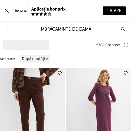
Aplicația bonprix
LA APP
ÎMBRĂCĂMINTE DE DAMĂ
Ca
pr
5708 Produse
după noutăți
Selectate: