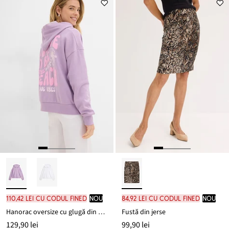
110,42 lei cu codul FINED
nou
84,92 lei cu codul FINED
nou
Hanorac oversize cu glugă din amestec moale cu bumbac
Fustă din jerse
129,90 lei
99,90 lei