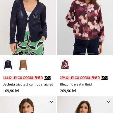
144,42 lei cu codul FINED
nou
229,42 lei cu codul FINED
nou
Jachetă tricotată cu model ajurat
Bluzon din satin fluid
169,90 lei
269,90 lei