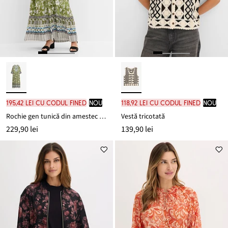
195,42 lei cu codul FINED
nou
118,92 lei cu codul FINED
nou
Rochie gen tunică din amestec moale de viscoză
Vestă tricotată
229,90 lei
139,90 lei