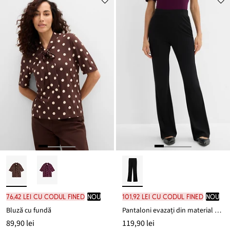
76,42 lei cu codul FINED
nou
101,92 lei cu codul FINED
nou
Bluză cu fundă
Pantaloni evazați din material Punto di Roma
89,90 lei
119,90 lei