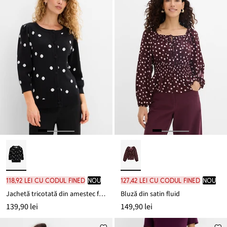
118,92 lei cu codul FINED
nou
127,42 lei cu codul FINED
nou
Jachetă tricotată din amestec fin de viscoză
Bluză din satin fluid
139,90 lei
149,90 lei