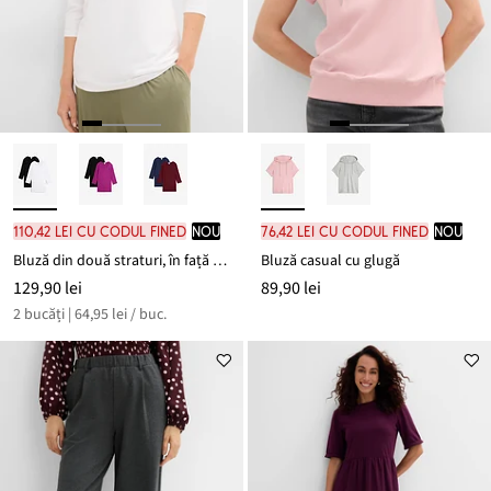
110,42 lei cu codul FINED
nou
76,42 lei cu codul FINED
nou
Bluză din două straturi, în față din amestec moale de viscoză (set/2 buc.)
Bluză casual cu glugă
129,90 lei
89,90 lei
2 bucăți | 64,95 lei / buc.