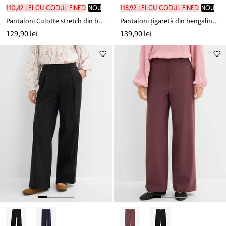
110,42 lei cu codul FINED
nou
118,92 lei cu codul FINED
nou
Pantaloni Culotte stretch din bengalină
Pantaloni țigaretă din bengalină stretch, cu efect de aplatizare a abdomenului
129,90 lei
139,90 lei