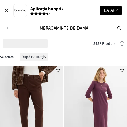
Aplicația bonprix
LA APP
ÎMBRĂCĂMINTE DE DAMĂ
Ca
pr
5452 Produse
după noutăți
Selectate: