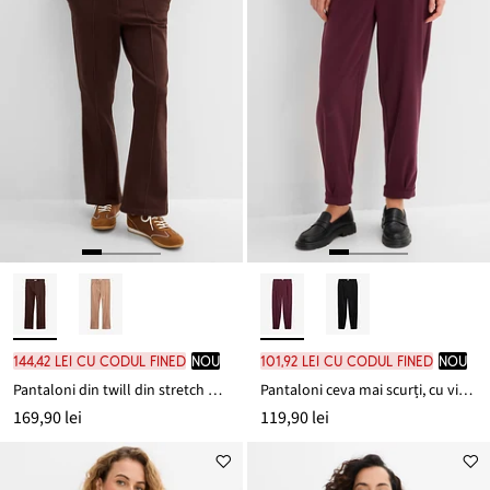
144,42 lei cu codul FINED
nou
101,92 lei cu codul FINED
nou
Pantaloni din twill din stretch de bumbac
Pantaloni ceva mai scurți, cu viscoză
169,90 lei
119,90 lei