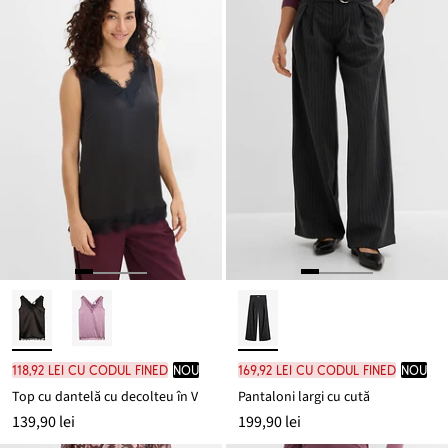
118,92 lei cu codul FINED
nou
169,92 lei cu codul FINED
nou
Top cu dantelă cu decolteu în V
Pantaloni largi cu cută
139,90 lei
199,90 lei