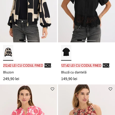
212,42 lei cu codul FINED
nou
127,42 lei cu codul FINED
nou
Bluzon
Bluză cu dantelă
249,90 lei
149,90 lei