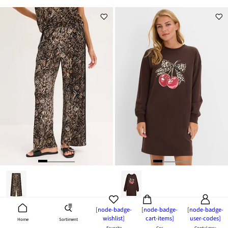
[node-badge-
[node-badge-
[node-badge-
118,92 lei cu codul FINED
nou
144,42 lei cu codul FINED
nou
wishlist]
cart-items]
user-codes]
Sortiment
Home
Pantaloni din jerse cu bandă de satin
Rochie casual din bumbac organic 100%