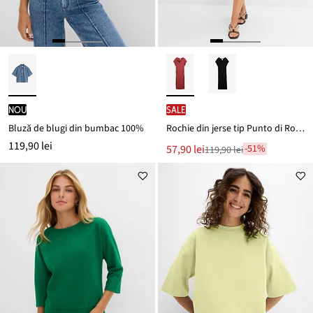
nou
SALE
Bluză de blugi din bumbac 100%
Rochie din jerse tip Punto di Roma
119,90 lei
Noul
57,90 lei
-51%
119,90 lei
Reducere
preț
de
este
preț
119,90 lei