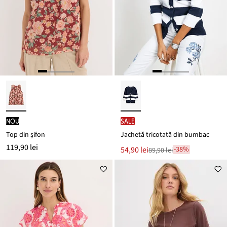
nou
SALE
Top din șifon
Jachetă tricotată din bumbac
119,90 lei
Noul
54,90 lei
-38%
89,90 lei
Reducere
preț
de
este
preț
89,90 lei