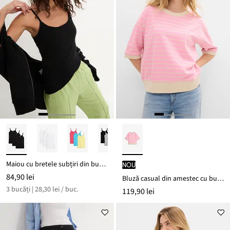
Maiou cu bretele subțiri din bumbac 100% (set/3 buc.)
nou
84,90 lei
Bluză casual din amestec cu bumbac
3 bucăți | 28,30 lei / buc.
119,90 lei