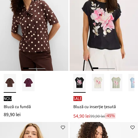
nou
SALE
Bluză cu fundă
Bluză cu inserție țesută
89,90 lei
Noul
54,90 lei
-45%
99,90 lei
Reducere
preț
de
este
preț
99,90 lei