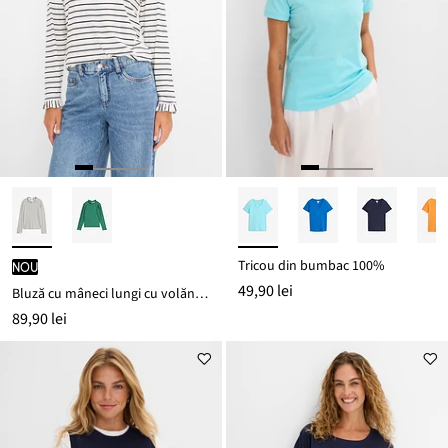
Tricou din bumbac 100%
nou
49,90 lei
Bluză cu mâneci lungi cu volănașe
89,90 lei