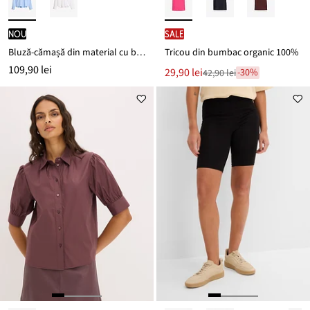
nou
SALE
Bluză-cămașă din material cu bumbac
Tricou din bumbac organic 100%
109,90 lei
Noul
29,90 lei
-30%
42,90 lei
Reducere
preț
de
este
preț
42,90 lei