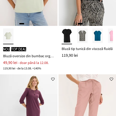
Bluză tip tunică din viscoză fluidă
nou
TOP DEAL
119,90 lei
Bluză oversize din bumbac organic
49,90 lei
- doar până la 12.08.
119,90 lei - de la 13.08. +140%