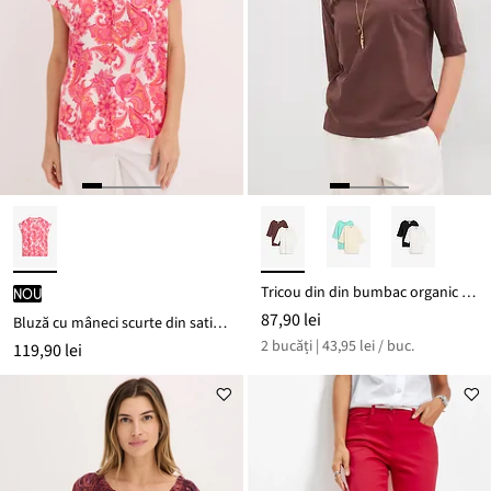
Tricou din din bumbac organic 100% (set/2 buc.)
nou
87,90 lei
Bluză cu mâneci scurte din satin fluid
2 bucăți | 43,95 lei / buc.
119,90 lei