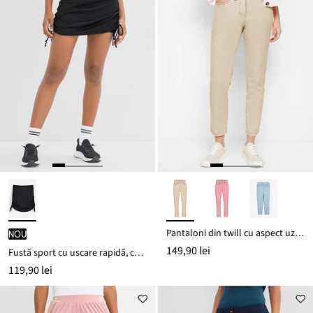
Pantaloni din twill cu aspect uzat din amestec de bumbac
nou
149,90 lei
Fustă sport cu uscare rapidă, cu colanți scurți integrați
119,90 lei