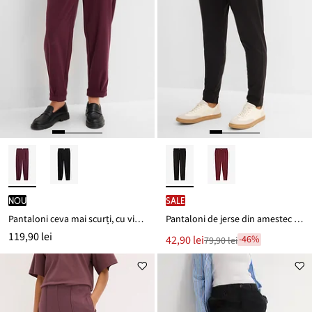
nou
SALE
Pantaloni ceva mai scurți, cu viscoză
Pantaloni de jerse din amestec de bumbac
119,90 lei
Noul
42,90 lei
-46%
79,90 lei
Reducere
preț
de
este
preț
79,90 lei