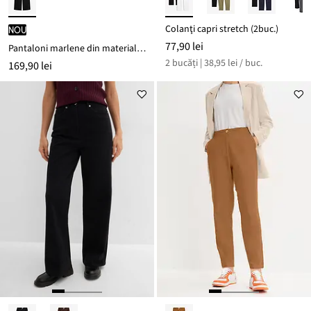
Colanţi capri stretch (2buc.)
nou
77,90 lei
Pantaloni marlene din material cu viscoză
2 bucăți | 38,95 lei / buc.
169,90 lei