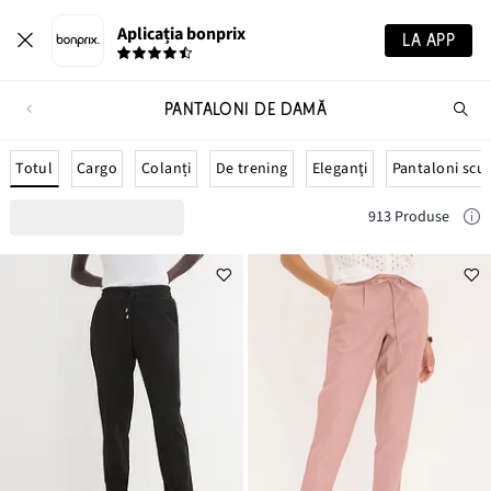
Aplicația bonprix
LA APP
PANTALONI DE DAMĂ
Ca
pr
Totul
Cargo
Colanți
De trening
Eleganţi
Pantaloni scur
913 Produse