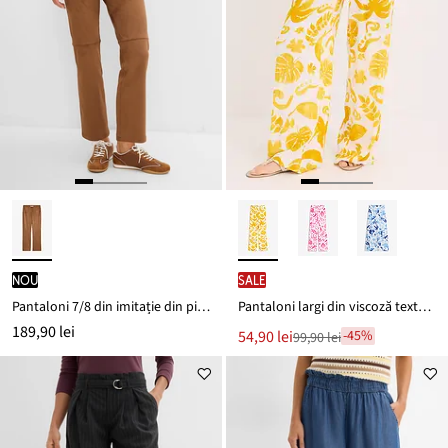
nou
SALE
Pantaloni 7/8 din imitație din piele întoarsă
Pantaloni largi din viscoză texturată
189,90 lei
Noul
54,90 lei
-45%
99,90 lei
Reducere
preț
de
este
preț
99,90 lei