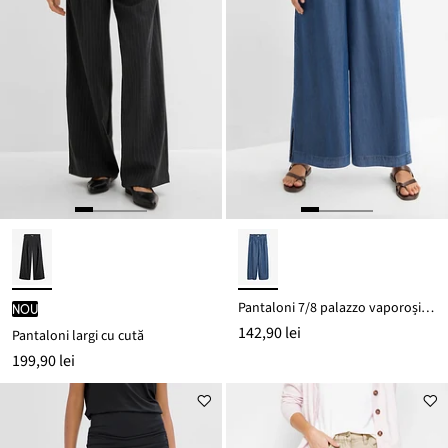
Pantaloni 7/8 palazzo vaporoși și largi, cu șlițuri laterale
nou
142,90 lei
Pantaloni largi cu cută
199,90 lei