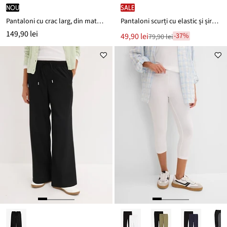
nou
SALE
Pantaloni cu crac larg, din material pique
Pantaloni scurți cu elastic și șiret în talie, din viscoză fină
149,90 lei
Noul
49,90 lei
-37%
79,90 lei
Reducere
preț
de
este
preț
79,90 lei