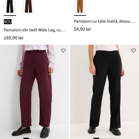
Pantaloni cu talie înaltă, deasupra gleznei, din amestec de in și viscoză
nou
54,90 lei
Pantaloni din twill Wide Leg, cu talie înaltă
169,90 lei