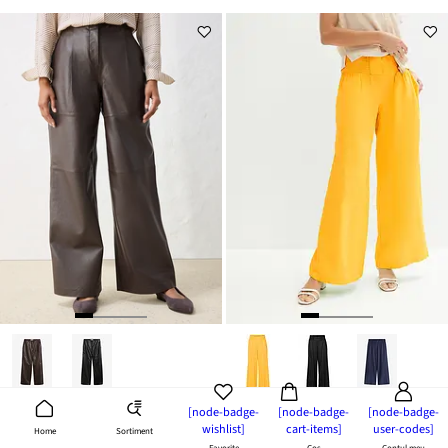
[node-badge-
[node-badge-
[node-badge-
Pantaloni marlene din material vaporos cu in
nou
PREMIUM
wishlist]
cart-items]
user-codes]
Sortiment
Home
159,90 lei
Pantaloni din piele cu pense