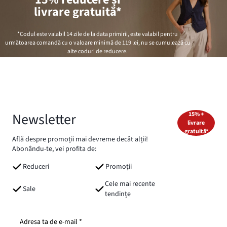
livrare gratuită*
*Codul este valabil 14 zile de la data primirii, este valabil pentru
următoarea comandă cu o valoare minimă de
119 lei
, nu se cumulează cu
alte coduri de reducere.
Newsletter
15% +
livrare
gratuită*
Află despre promoții mai devreme decât alții!
Abonându-te, vei profita de:
Reduceri
Promoții
Cele mai recente
Sale
tendințe
Adresa ta de e-mail *