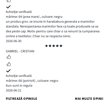
Achiziție verificată
mărime: 64
(prea mare)
,
culoare: negru
un produs gros. se inscrie in harababura generala a marimilor
alandala. Nerespectarea marimilor face ca toate produsele sa se
dea peste cap. Motiv pentru care chiar o sa renunt la cumpararea
online a textilelor. Chiar nu se respecta nimic.
2026-06-30
Evaluare
5
GABRIEL - CRISTIAN
Achiziție verificată
mărime: 68
(potrivit)
,
culoare: negru
bun sunt in regula
2026-06-21
FILTREAZĂ OPINIILE
MAI MULTE OPINII