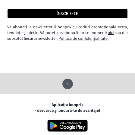
ÎNSCRIE-TE
Vă abonați la newsletterul bonprix cu coduri promoționale extra,
tendințe și oferte. Vă puteți dezabona în orice moment:
aici
sau din
subsolul fiecărui newsletter.
Politica de confidențialitate.
Aplicația bonprix
- descarcă și bucură-te de avantaje!