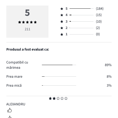
5
5
(184)
Evaluare
4
(15)
5,
Evaluare
numărul
3
(10)
Evaluarea
4,
Evaluare
de
medie
numărul
2
(2)
3,
211
Evaluare
voturi
5
de
numărul
1
(0)
2,
Evaluare
184.
voturi
de
numărul
1,
15.
voturi
de
numărul
Produsul a fost evaluat ca:
10.
voturi
de
2.
voturi
Compatibil cu
0.
89%
mărimea
Prea mare
8%
Prea mică
3%
Evaluare
2
ALEXANDRU