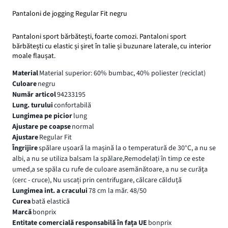
Pantaloni de jogging Regular Fit negru
Pantaloni sport bărbătești, foarte comozi. Pantaloni sport
bărbătești cu elastic și șiret în talie și buzunare laterale, cu interior
moale flaușat.
Material
Material superior: 60% bumbac, 40% poliester (reciclat)
Culoare
negru
Număr articol
94233195
Lung. turului
confortabilă
Lungimea pe picior
lung
Ajustare pe coapse
normal
Ajustare
Regular Fit
Îngrijire
spălare ușoară la mașină la o temperatură de 30°C, a nu se
albi, a nu se utiliza balsam la spălare,Remodelați în timp ce este
umed,a se spăla cu rufe de culoare asemănătoare, a nu se curăţa
(cerc - cruce), Nu uscați prin centrifugare, călcare călduţă
Lungimea int. a cracului
78 cm la măr. 48/50
Curea
bată elastică
Marcă
bonprix
Entitate comercială responsabilă în fața UE
bonprix