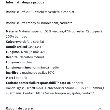
Informații despre produs
Rochie scurtă cu Bubblehem verde/alb cadrilat
Rochie scurtă trendy cu Bubblehem, cadrilată.
Material
Material superior: 53% viscoză, 47% poliester; Căptuşeală:
100% bumbac
Culoare
verde/alb cadrilat
Număr articol
93534381
Lungime
86 cm (la măr. 42)
Decolteu
decolteu rotund
Lungime
scurt/mini
Lungimea mânecilor
mânecă medie
Îngrijire
la maşina de spălat 30°C
Marcă
bonprix
Entitate comercială responsabilă în fața UE
bonprix
Handelsgesellschaft mbH | Haldesdorfer Straße 61 | 22179 Hamburg
| Germania, Contact: https://www.bonprix.ro/ajutor/contact/
Opțiuni de livrare