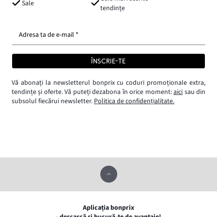
Sale
tendințe
Adresa ta de e-mail *
ÎNSCRIE-TE
Vă abonați la newsletterul bonprix cu coduri promoționale extra,
tendințe și oferte. Vă puteți dezabona în orice moment:
aici
sau din
subsolul fiecărui newsletter.
Politica de confidențialitate.
Aplicația bonprix
- descarcă și bucură-te de avantaje!