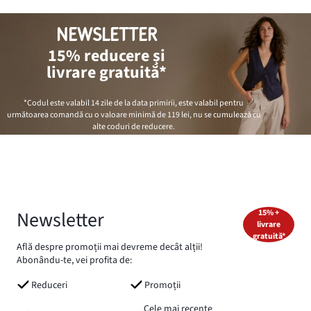
NEWSLETTER
15% reducere și
livrare gratuită*
*Codul este valabil 14 zile de la data primirii, este valabil pentru
următoarea comandă cu o valoare minimă de
119 lei
, nu se cumulează cu
alte coduri de reducere.
Newsletter
15% +
livrare
gratuită*
Află despre promoții mai devreme decât alții!
Abonându-te, vei profita de:
Reduceri
Promoții
Cele mai recente