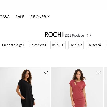
CASĂ
SALE
#BONPRIX
ROCHII
1311 Produse
Cu spatele gol
De cocktail
De blugi
De plajă
De seară