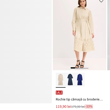
SALE
Rochie tip cămașă cu broderie perforată
Noul
119,90 lei
-33%
179,90 lei
Reducere