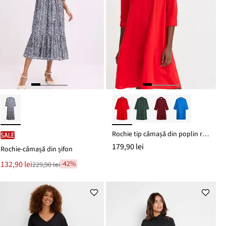
Rochie tip cămașă din poplin robust
SALE
179,90 lei
Rochie-cămașă din șifon
Noul
132,90 lei
-42%
229,90 lei
Reducere
preț
de
este
preț
229,90 lei