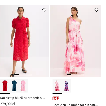
Rochie tip bluză cu broderie spartă din bumbac 100%
SALE
279,90 lei
Rochie cu un umăr gol din satin lucios