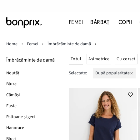
FEMEI
BĂRBAŢI
COPII
Home
Femei
Îmbrăcăminte de damă
Totul
Asimetrice
Cu corset
Îmbrăcăminte de damă
Noutăți
Selectate:
după popularitate
Bluze
Cămăşi
Fuste
Paltoane și geci
Hanorace
Blugi