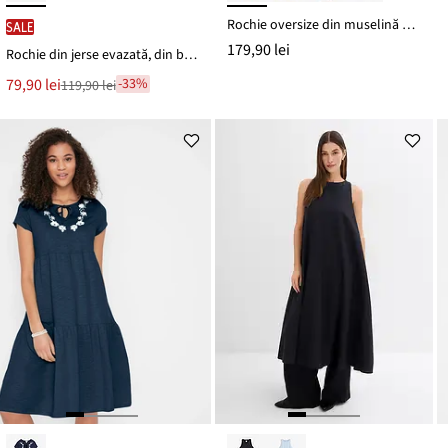
Rochie oversize din muselină din bumbac 100%
SALE
179,90 lei
Rochie din jerse evazată, din bumbac gros organic
Noul
79,90 lei
-33%
119,90 lei
Reducere
preț
de
este
preț
119,90 lei