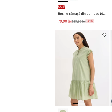
SALE
Rochie-cămașă din bumbac 100%
Noul
79,90 lei
-38%
129,90 lei
Reducere
preț
de
este
preț
129,90 lei