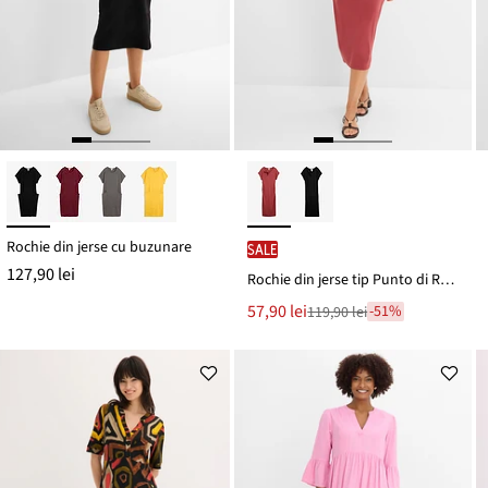
Rochie din jerse cu buzunare
SALE
127,90 lei
Rochie din jerse tip Punto di Roma
Noul
57,90 lei
-51%
119,90 lei
Reducere
preț
de
este
preț
119,90 lei