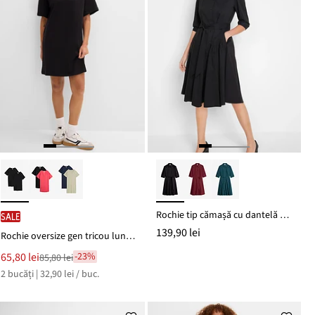
Rochie tip cămașă cu dantelă și cordon
SALE
139,90 lei
Rochie oversize gen tricou lung din bumbac 100% (set/2 buc.)
Noul
65,80 lei
-23%
85,80 lei
Reducere
preț
2 bucăți | 32,90 lei / buc.
de
este
preț
85,80 lei