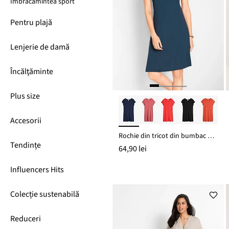
Îmbrăcămintea sport
Pentru plajă
Lenjerie de damă
Încălţăminte
Plus size
Accesorii
Rochie din tricot din bumbac organic 100%
Tendințe
64,90 lei
Influencers Hits
Colecție sustenabilă
Reduceri