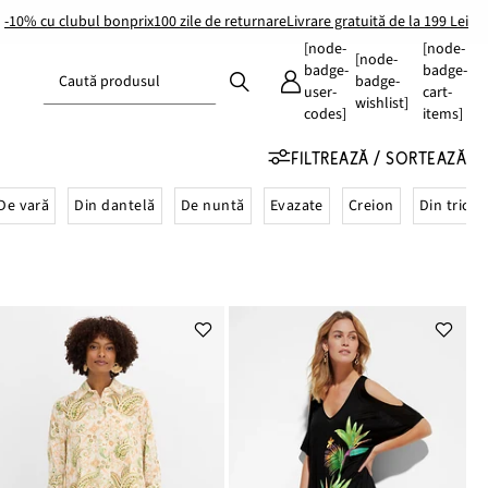
-10% cu clubul bonprix
100 zile de returnare
Livrare gratuită de la 199 Lei
[node-
[node-
[node-
badge-
badge-
Caută produsul
badge-
user-
cart-
wishlist]
codes]
items]
FILTREAZĂ / SORTEAZĂ
De vară
Din dantelă
De nuntă
Evazate
Creion
Din tricot