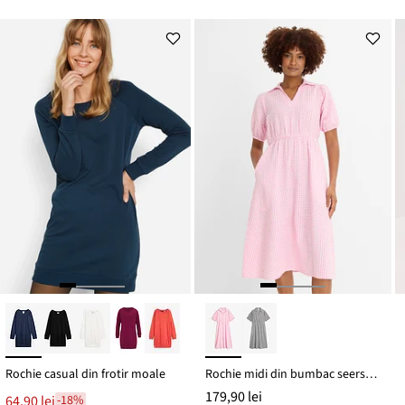
preț
de
este
preț
179,90 lei
Rochie casual din frotir moale
Rochie midi din bumbac seersucker 100%
179,90 lei
64,90 lei
-18%