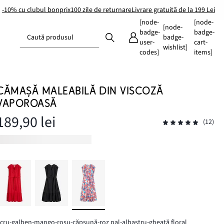
-10% cu clubul bonprix
100 zile de returnare
Livrare gratuită de la 199 Lei
[node-
[node-
[node-
badge-
badge-
Caută produsul
badge-
user-
cart-
wishlist]
codes]
items]
CĂMAȘĂ MALEABILĂ DIN VISCOZĂ
VAPOROASĂ
189,90 lei
(12)
cru-galben-mango-roşu-căpșună-roz pal-albastru-gheață floral