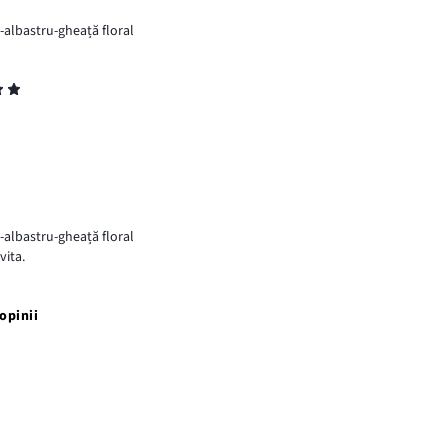
albastru-gheață floral
albastru-gheață floral
vita.
opinii