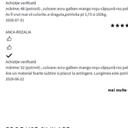
Achiziție verificată
mărime: 48
(potrivit)
,
culoare: ecru-galben-mango-roşu-căpșună-roz pal-
As fi vrut mai vii culorile..e draguta,potrivita pt 1,73 si 102kg.
2026-07-31
Evaluare
5
ANCA-ROZALIA
Achiziție verificată
mărime: 52
(potrivit)
,
culoare: ecru-galben-mango-roşu-căpșună-roz pal-
Are un material foarte subtire si placut la antingere. Lungimea este potri
2026-06-22
mai multe 