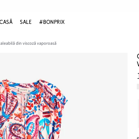
CASĂ
SALE
#BONPRIX
leabilă din viscoză vaporoasă
e