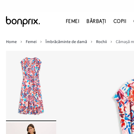
FEMEI
BĂRBAŢI
COPII
Home
Femei
Îmbrăcăminte de damă
Rochii
Cămașă ma