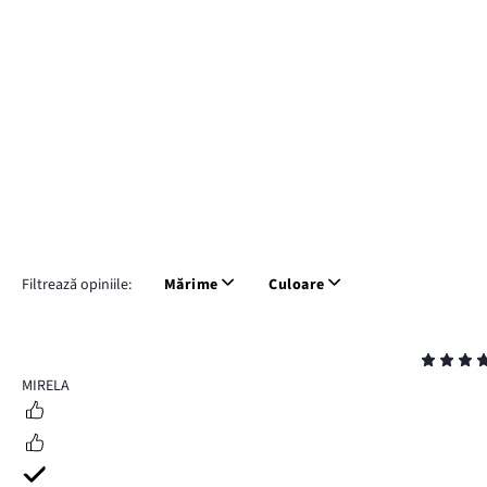
Filtrează opiniile:
Mărime
Culoare
Evaluare
4
MIRELA