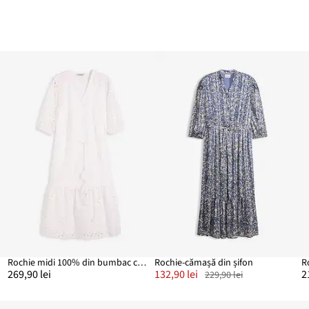
Rochie midi 100% din bumbac cu broderie perforată
Rochie-cămașă din șifon
R
269,90 lei
132,90 lei
2
229,90 lei