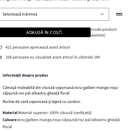
Selectează mărimea
[node-product-
ADAUGĂ ÎN COȘ
wishlist]
421 persoane apreciează acest articol
208 persoane au vizualizat acest articol în ultimele 24h
Informații despre produs
Cămașă maleabilă din viscoză vaporoasă ecru-galben-mango-roşu-
căpșună-roz pal-albastru-gheață floral
Rochie de vară vaporoasă și lejeră cu cordon.
Material
Material superior: 100% vîscoză (verificată)
Culoare
ecru/galben-mango/roşu-căpșună/roz pal/albastru-gheață
floral