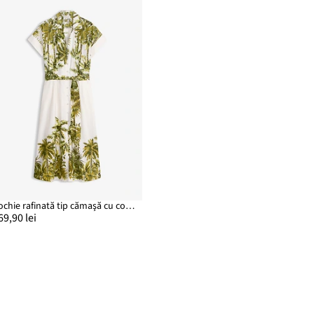
Rochie rafinată tip cămaşă cu cordon în talie
69,90 lei