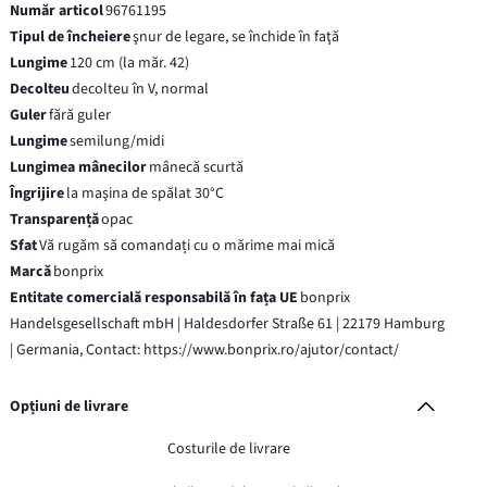
Număr articol
96761195
Tipul de încheiere
şnur de legare, se închide în faţă
Lungime
120 cm (la măr. 42)
Decolteu
decolteu în V, normal
Guler
fără guler
Lungime
semilung/midi
Lungimea mânecilor
mânecă scurtă
Îngrijire
la maşina de spălat 30°C
Transparență
opac
Sfat
Vă rugăm să comandați cu o mărime mai mică
Marcă
bonprix
Entitate comercială responsabilă în fața UE
bonprix
Handelsgesellschaft mbH | Haldesdorfer Straße 61 | 22179 Hamburg
| Germania, Contact: https://www.bonprix.ro/ajutor/contact/
Opțiuni de livrare
Costurile de livrare