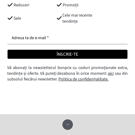
Reduceri
Promoții
Cele mai recente
Sale
tendințe
Adresa ta de e-mail *
ÎNSCRIE-TE
Vă abonați la newsletterul bonprix cu coduri promoționale extra,
tendințe și oferte. Vă puteți dezabona în orice moment:
aici
sau din
subsolul fiecărui newsletter.
Politica de confidențialitate.