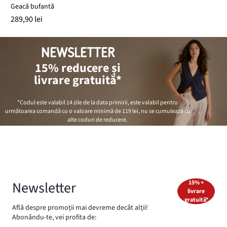
Geacă bufantă
289,90 lei
NEWSLETTER
15% reducere și
livrare gratuită*
*Codul este valabil 14 zile de la data primirii, este valabil pentru
următoarea comandă cu o valoare minimă de
119 lei
, nu se cumulează cu
alte coduri de reducere.
Newsletter
15% +
livrare
gratuită*
Află despre promoții mai devreme decât alții!
Abonându-te, vei profita de: