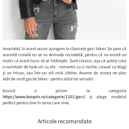
Invariabil, în acest sezon ajungem la clasicele geci biker. Se pare că
această croială nu se va demoda niciodată, pentru că nu există un
motiv ca acest lucru să se întâmple. Sunt clasice, așa că puteţi crea
o varietate de look-uri cu ele - romantic cu o rochie, casual cu blugi
și un tricou, sau într-un stil rock izbitor. Anume de aceea ne plac
atât de mult gecile biker - pentru stilul lor versatil.
Aruncă o privire la categoria
https://www.bonprix.ro/categorie/1201/geci/
și alege modelul
perfect pentru tine în iarna care vine.
Articole recomandate