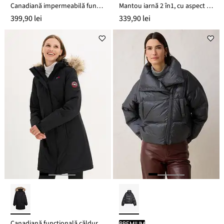
Canadiană impermeabilă funcțională, vătuită
Mantou iarnă 2 în1, cu aspect de lână
399,90 lei
339,90 lei
Canadiană funcțională călduroasă, impermeabilă cu blăniță artificială
PREMIUM