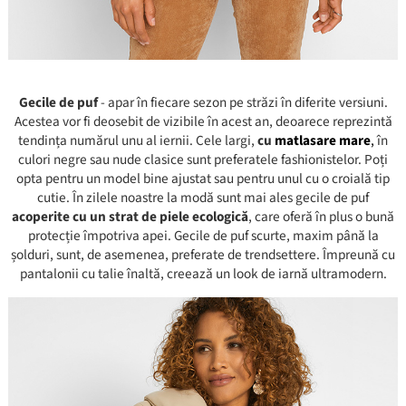
Gecile de puf
- apar în fiecare sezon pe străzi în diferite versiuni.
Acestea vor fi deosebit de vizibile în acest an, deoarece reprezintă
tendința numărul unu al iernii. Cele largi,
cu
matlasare mare
,
în
culori negre sau nude clasice sunt preferatele fashionistelor. Poți
opta pentru un model bine ajustat sau pentru unul cu o croială tip
cutie. În zilele noastre la modă sunt mai ales gecile de puf
acoperite cu un strat de piele ecologică
, care oferă în plus o bună
protecție împotriva apei. Gecile de puf scurte, maxim până la
șolduri, sunt, de asemenea, preferate de trendsettere. Împreună cu
pantalonii cu talie înaltă, creează un look de iarnă ultramodern.