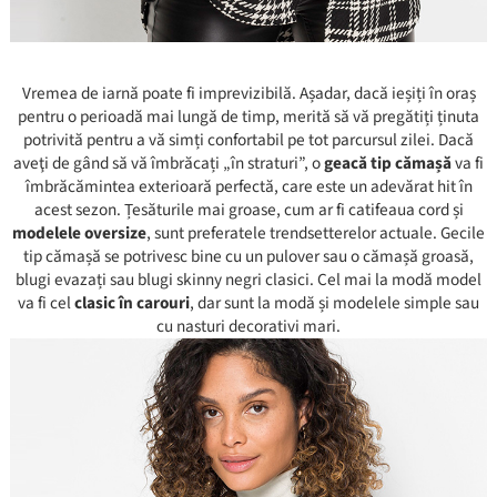
Vremea de iarnă poate fi imprevizibilă. Așadar, dacă ieșiți în oraș
pentru o perioadă mai lungă de timp, merită să vă pregătiți ținuta
potrivită pentru a vă simți confortabil pe tot parcursul zilei. Dacă
aveţi de gând să vă îmbrăcați „în straturi”, o
geacă tip cămașă
va fi
îmbrăcămintea exterioară perfectă, care este un adevărat hit în
acest sezon. Țesăturile mai groase, cum ar fi catifeaua cord și
modelele oversize
, sunt preferatele trendsetterelor actuale. Gecile
tip cămașă se potrivesc bine cu un pulover sau o cămașă groasă,
blugi evazați sau blugi skinny negri clasici. Cel mai la modă model
va fi cel
clasic în carouri
, dar sunt la modă și modelele simple sau
cu nasturi decorativi mari.