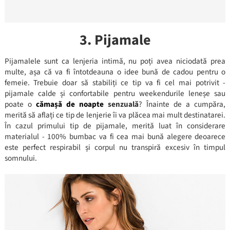
3. Pijamale
Pijamalele sunt ca lenjeria intimă, nu poți avea niciodată prea
multe, așa că va fi întotdeauna o idee bună de cadou pentru o
femeie. Trebuie doar să stabiliți ce tip va fi cel mai potrivit -
pijamale calde și confortabile pentru weekendurile leneșe sau
poate o
cămașă de noapte
senzuală
? Înainte de a cumpăra,
merită să aflați ce tip de lenjerie îi va plăcea mai mult destinatarei.
În cazul primului tip de pijamale, merită luat în considerare
materialul - 100% bumbac va fi cea mai bună alegere deoarece
este perfect respirabil și corpul nu transpiră excesiv în timpul
somnului.