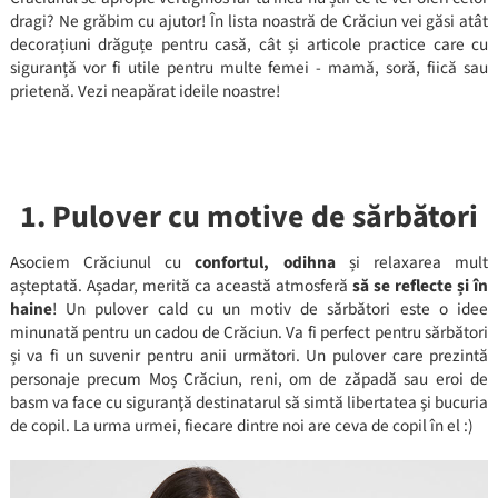
dragi? Ne grăbim cu ajutor! În lista noastră de Crăciun vei găsi atât
decorațiuni drăguțe pentru casă, cât și articole practice care cu
siguranță vor fi utile pentru multe femei - mamă, soră, fiică sau
prietenă. Vezi neapărat ideile noastre!
1. Pulover cu motive de sărbători
Asociem Crăciunul cu
confortul, odihna
și relaxarea mult
așteptată. Așadar, merită ca această atmosferă
să se reflecte și în
haine
! Un pulover cald cu un motiv de sărbători este o idee
minunată pentru un cadou de Crăciun. Va fi perfect pentru sărbători
și va fi un suvenir pentru anii următori. Un pulover care prezintă
personaje precum Moș Crăciun, reni, om de zăpadă sau eroi de
basm va face cu siguranţă destinatarul să simtă libertatea şi bucuria
de copil. La urma urmei, fiecare dintre noi are ceva de copil în el :)