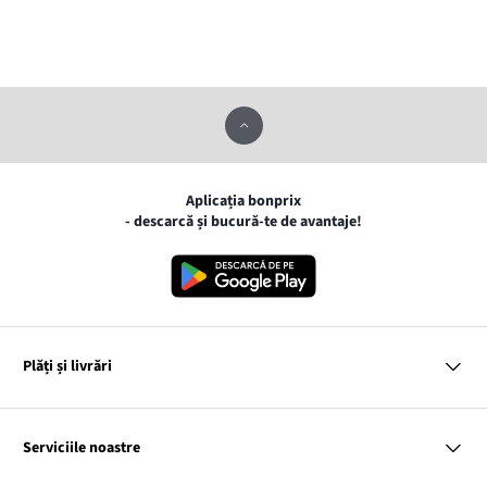
Aplicația bonprix
- descarcă și bucură-te de avantaje!
Plăți și livrări
MasterCard
VISA
Serviciile noastre
Gpay