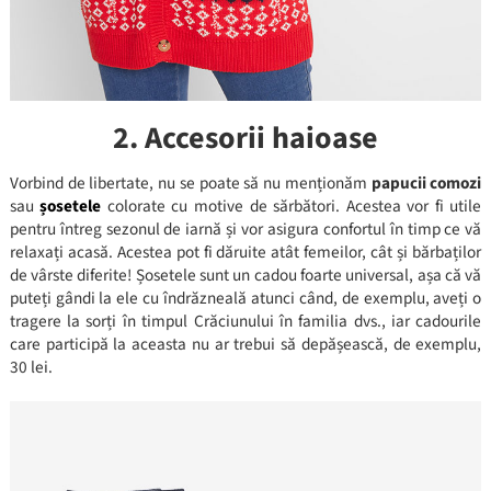
2. Accesorii haioase
Vorbind de libertate, nu se poate să nu menționăm
papucii comozi
sau
șosetele
colorate cu motive de sărbători. Acestea vor fi utile
pentru întreg sezonul de iarnă și vor asigura confortul în timp ce vă
relaxați acasă. Acestea pot fi dăruite atât femeilor, cât și bărbaților
de vârste diferite! Șosetele sunt un cadou foarte universal, așa că vă
puteți gândi la ele cu îndrăzneală atunci când, de exemplu, aveți o
tragere la sorți în timpul Crăciunului în familia dvs., iar cadourile
care participă la aceasta nu ar trebui să depășească, de exemplu,
30 lei.