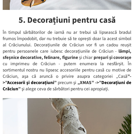
5. Decorațiuni pentru casă
În timpul sărbătorilor de iarnă nu ar trebui să lipsească bradul
frumos împodobit, dar nu trebuie să te oprești doar la acest simbol
al Crăciunului. Decorațiunile de Crăciun vor fi un cadou reușit
pentru persoanele care iubesc decorațiunile de Crăciun -
lămpi,
sfeșnice decorative, felinare, figurine
și chiar
preșuri și covorașe
cu imprimeu de Crăciun - putem enumera la nesfârșit. În
sortimentul nostru nu lipsesc accesoriile pentru casă cu motive de
Crăciun, aşa că aruncă o privire asupra categoriei „Casă
”-
>”
Accesorii şi decorațiuni
”
precum şi
„XMAS” ->
”
Decorațiuni de
Crăciun
”
şi alege ceva de sărbători pentru cei apropiaţi.