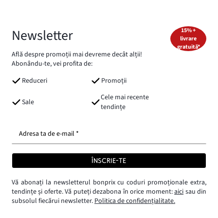
Newsletter
15% +
livrare
gratuită*
Află despre promoții mai devreme decât alții!
Abonându-te, vei profita de:
Reduceri
Promoții
Cele mai recente
Sale
tendințe
Adresa ta de e-mail *
ÎNSCRIE-TE
Vă abonați la newsletterul bonprix cu coduri promoționale extra,
tendințe și oferte. Vă puteți dezabona în orice moment:
aici
sau din
subsolul fiecărui newsletter.
Politica de confidențialitate.