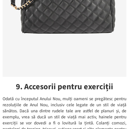
9. Accesorii pentru exerciții
Odată cu începutul Anului Nou, mulți oameni se pregătesc pentru
rezoluțiile de Anul Nou, inclusiv cele legate de un stil de viață
sănătos. Dacă una dintre rudele tale are astfel de planuri și, de
exemplu, vrea să ducă un stil de viață mai activ, hainele pentru
exerciții se vor dovedi a fi o lovitură la țintă. Colanți comozi,
pantaloni de trening, tricouri, sutiene sport și alte elemente pentru