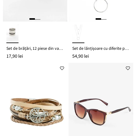
Set de brăţări, 12 piese din variații de perle sintetice
Set de lănțișoare cu diferite pandantive (set/3 buc.)
17,90 lei
54,90 lei