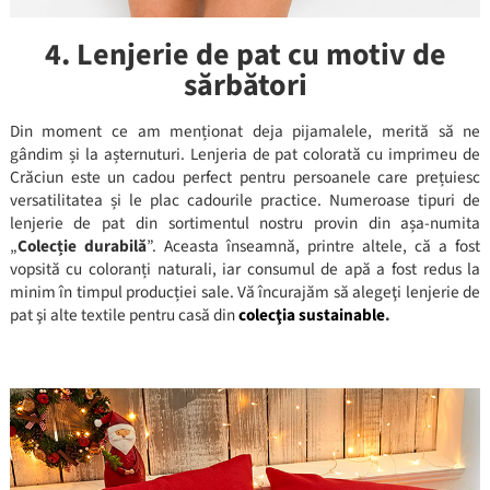
4. Lenjerie de pat cu motiv de
sărbători
Din moment ce am menționat deja pijamalele, merită să ne
gândim și la așternuturi. Lenjeria de pat colorată cu imprimeu de
Crăciun este un cadou perfect pentru persoanele care prețuiesc
versatilitatea și le plac cadourile practice. Numeroase tipuri de
lenjerie de pat din sortimentul nostru provin din așa-numita
„
Colecție durabilă
”. Aceasta înseamnă, printre altele, că a fost
vopsită cu coloranți naturali, iar consumul de apă a fost redus la
minim în timpul producției sale. Vă încurajăm să alegeţi lenjerie de
pat şi alte textile pentru casă din
colecţia
sustainable
.