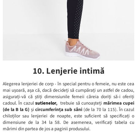
10. Lenjerie intimă
Alegerea lenjeriei de corp - în special pentru o femeie, nu este cea
mai ușoară, așa că, dacă decideți să cumpărați un astfel de cadou,
asigurați-vă că știți dimensiunile femeii căreia doriți să-i oferiți
cadoul. În cazul
sutienelor
,
trebuie să cunoașteți
mărimea cupei
(de la B la G)
și
circumferința sub sâni
(de la 70 la 115). În cazul
chiloților sau lenjeriei de noapte, este suficient să specificați o
dimensiune de la 34 la 58. De asemenea, verificați tabela cu
mărimi din partea de jos a paginii produsului.