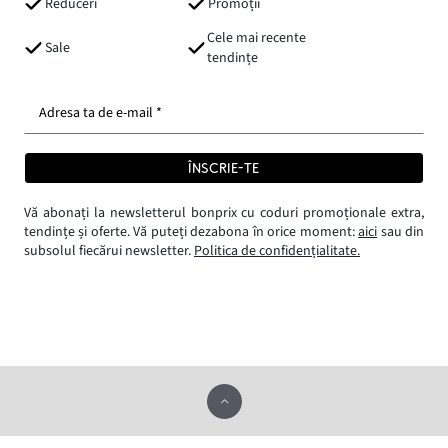
Reduceri
Promoții
Cele mai recente
Sale
tendințe
Adresa ta de e-mail *
ÎNSCRIE-TE
Vă abonați la newsletterul bonprix cu coduri promoționale extra,
tendințe și oferte. Vă puteți dezabona în orice moment:
aici
sau din
subsolul fiecărui newsletter.
Politica de confidențialitate.