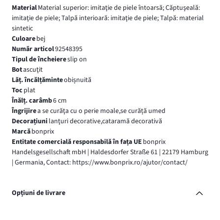
Material
Material superior: imitaţie de piele întoarsă; Căptuşeală:
imitaţie de piele; Talpă interioară: imitaţie de piele; Talpă: material
sintetic
Culoare
bej
Număr articol
92548395
Tipul de încheiere
slip on
Bot
ascuţit
Lăț. încălțăminte
obișnuită
Toc
plat
Înălț. carâmb
6 cm
Îngrijire
a se curăţa cu o perie moale,se curăță umed
Decorațiuni
lanţuri decorative,cataramă decorativă
Marcă
bonprix
Entitate comercială responsabilă în fața UE
bonprix
Handelsgesellschaft mbH | Haldesdorfer Straße 61 | 22179 Hamburg
| Germania, Contact: https://www.bonprix.ro/ajutor/contact/
Opțiuni de livrare