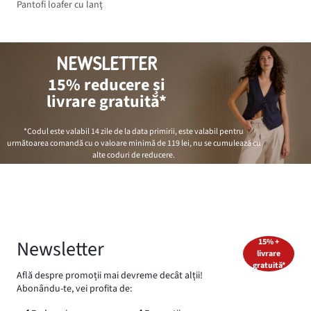
Pantofi loafer cu lanț
NEWSLETTER
15% reducere și
livrare gratuită*
*Codul este valabil 14 zile de la data primirii, este valabil pentru
următoarea comandă cu o valoare minimă de
119 lei
, nu se cumulează cu
alte coduri de reducere.
Newsletter
15% +
livrare
gratuită*
Află despre promoții mai devreme decât alții!
Abonându-te, vei profita de: