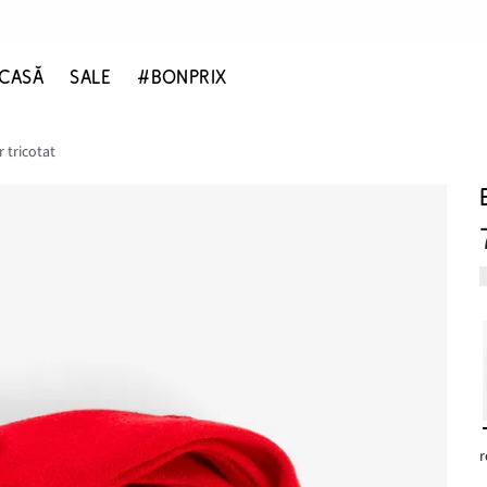
CASĂ
SALE
#BONPRIX
r tricotat
r