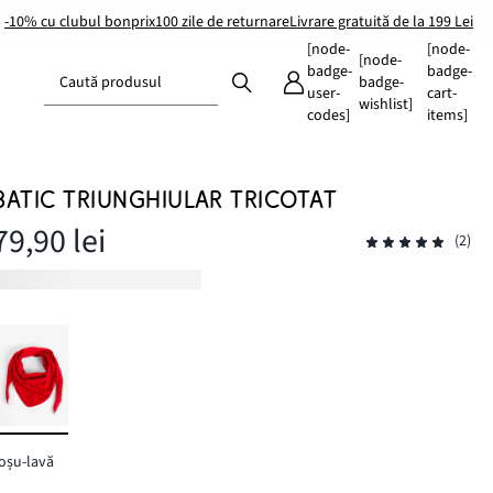
-10% cu clubul bonprix
100 zile de returnare
Livrare gratuită de la 199 Lei
[node-
[node-
[node-
badge-
badge-
Caută produsul
badge-
user-
cart-
wishlist]
codes]
items]
BATIC TRIUNGHIULAR TRICOTAT
79,90 lei
(2)
oșu-lavă