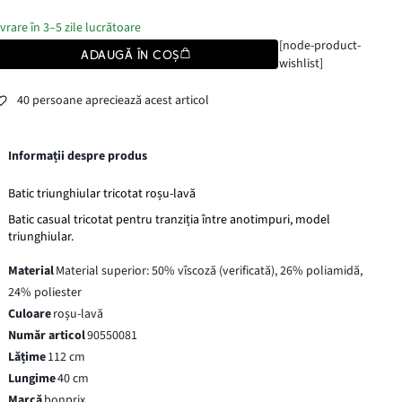
ivrare în 3–5 zile lucrătoare
[node-product-
ADAUGĂ ÎN COȘ
wishlist]
40 persoane apreciează acest articol
Informații despre produs
Batic triunghiular tricotat roșu-lavă
Batic casual tricotat pentru tranziția între anotimpuri, model
triunghiular.
Material
Material superior: 50% vîscoză (verificată), 26% poliamidă,
24% poliester
Culoare
roșu-lavă
Număr articol
90550081
Lățime
112 cm
Lungime
40 cm
Marcă
bonprix