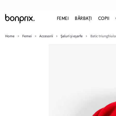
FEMEI
BĂRBAŢI
COPII
Home
Femei
Accesorii
Şaluri și eșarfe
Batic triunghiula