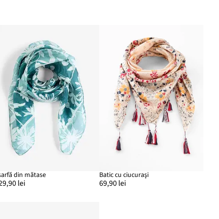
șarfă din mătase
Batic cu ciucuraşi
29,90 lei
69,90 lei