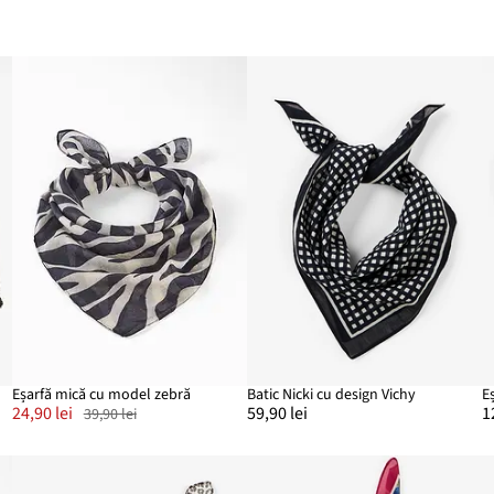
Eșarfă mică cu model zebră
Batic Nicki cu design Vichy
E
24,90 lei
59,90 lei
1
39,90 lei