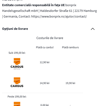
Entitate comercială responsabilă în fața UE
bonprix
Handelsgesellschaft mbH | Haldesdorfer Straße 61 | 22179 Hamburg
| Germania, Contact: https://www.bonprix.ro/ajutor/contact/
Opțiuni de livrare
Costurile de livrare
Plată cu cardul
Plată ramburs
Sub 199,00 lei:
12,90 lei
-
14,90 lei
19,90 lei
Peste 199,00 lei:
0,00 lei
-