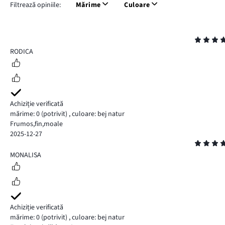
Filtrează opiniile:
Mărime
Culoare
Evaluare
5
RODICA
Achiziție verificată
mărime: 0
(potrivit)
,
culoare: bej natur
Frumos,fin,moale
2025-12-27
Evaluare
5
MONALISA
Achiziție verificată
mărime: 0
(potrivit)
,
culoare: bej natur