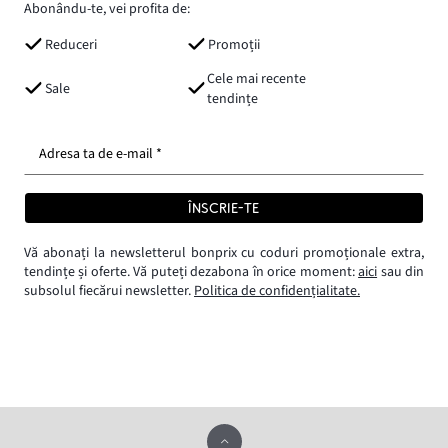
Abonându-te, vei profita de:
Reduceri
Promoții
Cele mai recente
Sale
tendințe
Adresa ta de e-mail *
ÎNSCRIE-TE
Vă abonați la newsletterul bonprix cu coduri promoționale extra,
tendințe și oferte. Vă puteți dezabona în orice moment:
aici
sau din
subsolul fiecărui newsletter.
Politica de confidențialitate.