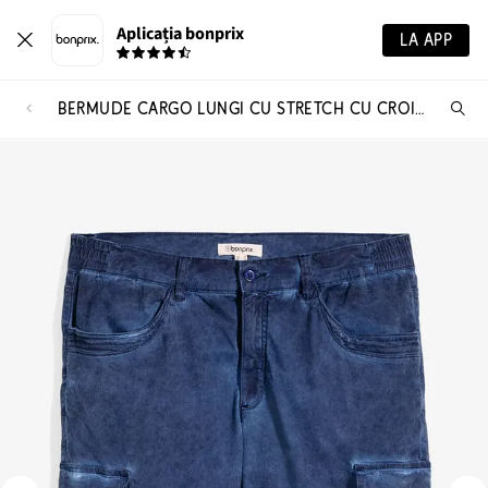
Aplicația bonprix
LA APP
BERMUDE CARGO LUNGI CU STRETCH CU CROIALĂ CONFORT, REGULAR FIT
Ca
pr