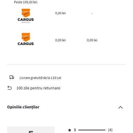
Peste 199,00 lei:
0,00 lei
-
0,00 lei
0,00 lei
Livrare gratuită de la 119 Lei
100 zile pentru returnare
Opiniile clienților
5
(4)
Evaluare