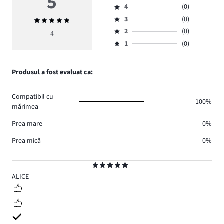
5
4
(0)
5,
Evaluare
numărul
3
(0)
Evaluarea
4,
Evaluare
de
medie
numărul
2
(0)
3,
4
Evaluare
voturi
5
de
numărul
1
(0)
2,
Evaluare
4.
voturi
de
numărul
1,
0.
voturi
de
numărul
Produsul a fost evaluat ca:
0.
voturi
de
0.
voturi
Compatibil cu
0.
100%
mărimea
Prea mare
0%
Prea mică
0%
Evaluare
5
ALICE