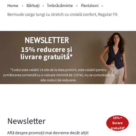
Home
Bărbaţi
Îmbrăcăminte
Pantaloni
Bermude cargo lungi cu stretch cu croială confort, Regular Fit
NEWSLETTER
15% reducere și
livrare gratuită*
*Codul este valabil 14 zile de la data primirii, este valabil pentru
următoarea comandă cu o valoare minimă de
119 lei
, nu se cumulează cu
alte coduri de reducere.
Newsletter
15% +
livrare
gratuită*
Află despre promoții mai devreme decât alții!