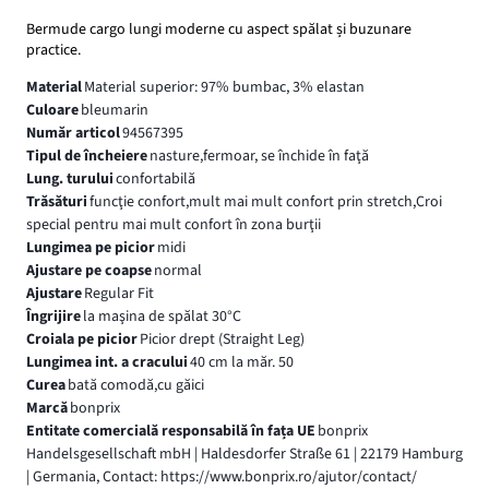
Bermude cargo lungi moderne cu aspect spălat și buzunare
practice.
Material
Material superior: 97% bumbac, 3% elastan
Culoare
bleumarin
Număr articol
94567395
Tipul de încheiere
nasture,fermoar, se închide în faţă
Lung. turului
confortabilă
Trăsături
funcţie confort,mult mai mult confort prin stretch,Croi
special pentru mai mult confort în zona burţii
Lungimea pe picior
midi
Ajustare pe coapse
normal
Ajustare
Regular Fit
Îngrijire
la maşina de spălat 30°C
Croiala pe picior
Picior drept (Straight Leg)
Lungimea int. a cracului
40 cm la măr. 50
Curea
bată comodă,cu găici
Marcă
bonprix
Entitate comercială responsabilă în fața UE
bonprix
Handelsgesellschaft mbH | Haldesdorfer Straße 61 | 22179 Hamburg
| Germania, Contact: https://www.bonprix.ro/ajutor/contact/