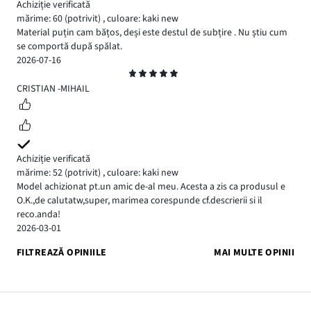
Achiziție verificată
mărime: 60
(potrivit)
,
culoare: kaki new
Material puțin cam bățos, deși este destul de subțire . Nu știu cum
se comportă după spălat.
2026-07-16
Evaluare
5
CRISTIAN -MIHAIL
Achiziție verificată
mărime: 52
(potrivit)
,
culoare: kaki new
Model achizionat pt.un amic de-al meu. Acesta a zis ca produsul e
O.K.,de calutatw,super, marimea corespunde cf.descrierii si il
reco.anda!
2026-03-01
FILTREAZĂ OPINIILE
MAI MULTE OPINII