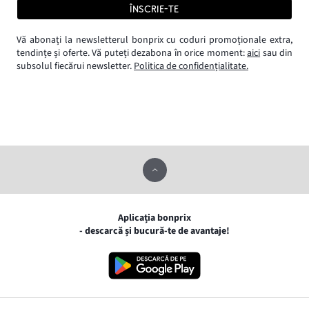
ÎNSCRIE-TE
Vă abonați la newsletterul bonprix cu coduri promoționale extra,
tendințe și oferte. Vă puteți dezabona în orice moment:
aici
sau din
subsolul fiecărui newsletter.
Politica de confidențialitate.
Aplicația bonprix
- descarcă și bucură-te de avantaje!