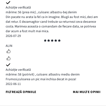
Achiziție verificată
mărime: 56
(prea mic)
,
culoare: albastru-bej denim
Din pacate nu arata la fel ca in imagine. Blugii au fost mici, deci am
dat retur. E dezamagitor cand trebuie sa returnezi ceva deoarece
costa. Marimea aceasta o comandam de fiecare data, se potrivea
dar acum a fost mult mai mica.
2026-07-29
Evaluare
5
ALIN
Achiziție verificată
mărime: 58
(potrivit)
,
culoare: albastru mediu denim
Frumosi,culoarea un pic mai inchisa decat in poza!
2022-06-11
FILTREAZĂ OPINIILE
MAI MULTE OPINII