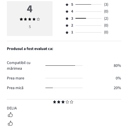
4
5
(3)
Evaluare
4
(0)
5,
Evaluare
numărul
3
(2)
Evaluarea
4,
Evaluare
de
medie
numărul
2
(0)
3,
5
Evaluare
voturi
4
de
numărul
1
(0)
2,
Evaluare
3.
voturi
de
numărul
1,
0.
voturi
de
numărul
Produsul a fost evaluat ca:
2.
voturi
de
0.
voturi
Compatibil cu
0.
80%
mărimea
Prea mare
0%
Prea mică
20%
Evaluare
3
DELIA