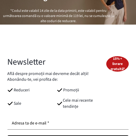
*Codul este valabil 14 zile de la data primirii, este valabil pentru
următoarea comandă cu o valoare minimă de
119 lei
, nu se cumulează cu
alte coduri de reducere.
Newsletter
15% +
livrare
gratuită*
Află despre promoții mai devreme decât alții!
Abonându-te, vei profita de:
Reduceri
Promoții
Cele mai recente
Sale
tendințe
Adresa ta de e-mail *