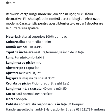
denim
Bermude cargo lungi, moderne, din denim ușor, cu cusături
decorative. Finishul spălat le conferă acestor blugi un efect uzat
modern. Caracteristic pentru acești blugi este o ușoară decolorare
la purtare și la spălare.
Material
Material superior: 100% bumbac
Culoare
albastru mediu denim
Număr articol
91831495
Tipul de încheiere
nasture,fermoar, se închide în faţă
Lung. turului
confortabilă
Lungimea pe picior
midi
Ajustare pe coapse
lat
Ajustare
Relaxed Fit, lat
Îngrijire
la maşina de spălat 30°C
Croiala pe picior
Picior drept (Straight Leg)
Lungimea int. a cracului
40 cm la măr. 50
Curea
bată normal, nespecificat
Marcă
bonprix
Entitate comercială responsabilă în fața UE
bonprix
Handelsgesellschaft mbH | Haldesdorfer Straße 61 | 22179 Hamburg