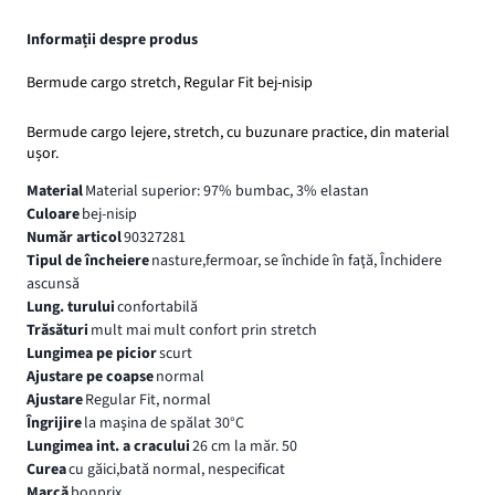
Informații despre produs
Bermude cargo stretch, Regular Fit bej-nisip
Bermude cargo lejere, stretch, cu buzunare practice, din material
ușor.
Material
Material superior: 97% bumbac, 3% elastan
Culoare
bej-nisip
Număr articol
90327281
Tipul de încheiere
nasture,fermoar, se închide în faţă, Închidere
ascunsă
Lung. turului
confortabilă
Trăsături
mult mai mult confort prin stretch
Lungimea pe picior
scurt
Ajustare pe coapse
normal
Ajustare
Regular Fit, normal
Îngrijire
la maşina de spălat 30°C
Lungimea int. a cracului
26 cm la măr. 50
Curea
cu găici,bată normal, nespecificat
Marcă
bonprix