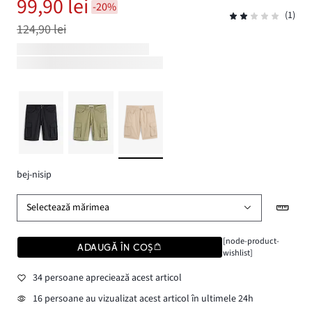
99,90 lei
-20%
(1)
124,90 lei
bej-nisip
Selectează mărimea
[node-product-
ADAUGĂ ÎN COȘ
wishlist]
34 persoane apreciează acest articol
16 persoane au vizualizat acest articol în ultimele 24h