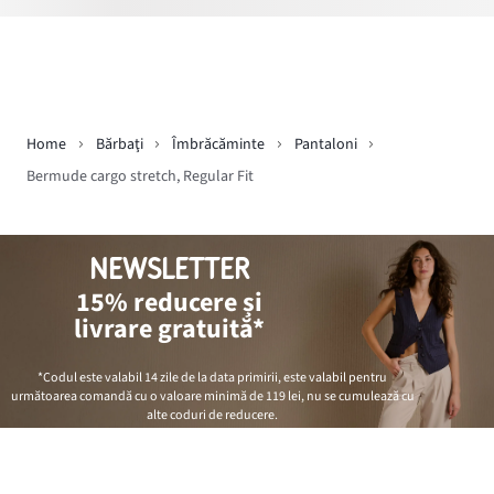
Home
Bărbaţi
Îmbrăcăminte
Pantaloni
Bermude cargo stretch, Regular Fit
NEWSLETTER
15% reducere și
livrare gratuită*
*Codul este valabil 14 zile de la data primirii, este valabil pentru
următoarea comandă cu o valoare minimă de
119 lei
, nu se cumulează cu
alte coduri de reducere.