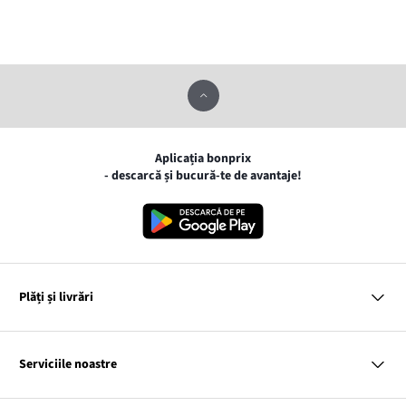
Aplicația bonprix
- descarcă și bucură-te de avantaje!
Plăți și livrări
MasterCard
VISA
Serviciile noastre
Gpay