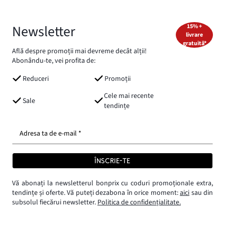
Newsletter
15% +
livrare
gratuită*
Află despre promoții mai devreme decât alții!
Abonându-te, vei profita de:
Reduceri
Promoții
Cele mai recente
Sale
tendințe
Adresa ta de e-mail *
ÎNSCRIE-TE
Vă abonați la newsletterul bonprix cu coduri promoționale extra,
tendințe și oferte. Vă puteți dezabona în orice moment:
aici
sau din
subsolul fiecărui newsletter.
Politica de confidențialitate.