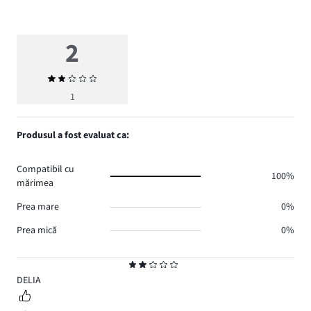
2
Evaluarea
medie
1
2
Produsul a fost evaluat ca:
Compatibil cu
100%
mărimea
Prea mare
0%
Prea mică
0%
Evaluare
2
DELIA