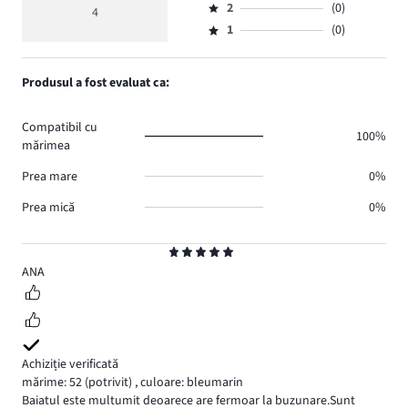
de
medie
numărul
2
(0)
3,
4
Evaluare
voturi
5
de
numărul
1
(0)
2,
Evaluare
4.
voturi
de
numărul
1,
0.
voturi
de
numărul
Produsul a fost evaluat ca:
0.
voturi
de
0.
voturi
Compatibil cu
0.
100%
mărimea
Prea mare
0%
Prea mică
0%
Evaluare
5
ANA
Achiziție verificată
mărime: 52
(potrivit)
,
culoare: bleumarin
Baiatul este multumit deoarece are fermoar la buzunare.Sunt