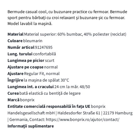
Bermude casual cool, cu buzunare practice cu fermoar. Bermude
sport pentru bărbaţi cu croi relaxant şi buzunare şic cu fermoar.
Model lavabil la maşină.
Material
Material superior: 60% bumbac, 40% poliester (reciclat)
Culoare
bleumarin
Număr articol
91247695
Lung. turului
confortabilă
Lungimea pe picior
scurt
Ajustare pe coapse
normal
Ajustare
Regular Fit, normal
Îngrijire
la maşina de spălat 30°C
Lungimea int. a cracului
24 cm la măr. 48/50
Curea
bată elastică cu bentiţă de legare
Marcă
bonprix
Entitate comercială responsabilă în fața UE
bonprix
Handelsgesellschaft mbH | Haldesdorfer Straße 61 | 22179 Hamburg
| Germania, Contact: https://www.bonprix.ro/ajutor/contact/
Informaţii suplimentare