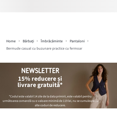
Home
Bărbaţi
Îmbrăcăminte
Pantaloni
Bermude casual cu buzunare practice cu fermoar
NEWSLETTER
15% reducere și
livrare gratuită*
*Codul este valabil 14 zile de la data primirii, este valabil pentru
următoarea comandă cu o valoare minimă de
119 lei
, nu se cumulează cu
alte coduri de reducere.