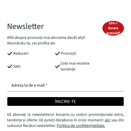
Newsletter
15% +
livrare
gratuită*
Află despre promoții mai devreme decât alții!
Abonându-te, vei profita de:
Reduceri
Promoții
Cele mai recente
Sale
tendințe
Adresa ta de e-mail *
ÎNSCRIE-TE
Vă abonați la newsletterul bonprix cu coduri promoționale extra,
tendințe și oferte. Vă puteți dezabona în orice moment:
aici
sau din
subsolul fiecărui newsletter.
Politica de confidențialitate.