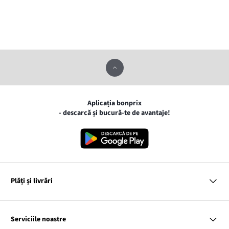
Aplicația bonprix
- descarcă și bucură-te de avantaje!
Plăți și livrări
MasterCard
VISA
Serviciile noastre