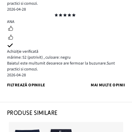
practici si comozi.
2026-04-28
Evaluare
5
ANA
Achiziție verificată
mărime: 52
(potrivit)
,
culoare: negru
Baiatul este multumit deoarece are fermoar la buzunare.Sunt
practici si comozi.
2026-04-28
FILTREAZĂ OPINIILE
MAI MULTE OPINII
PRODUSE SIMILARE