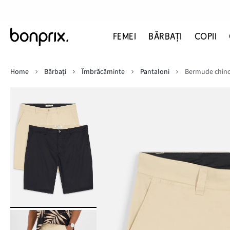
FEMEI
BĂRBAŢI
COPII
Home
Bărbaţi
Îmbrăcăminte
Pantaloni
Bermude chino 