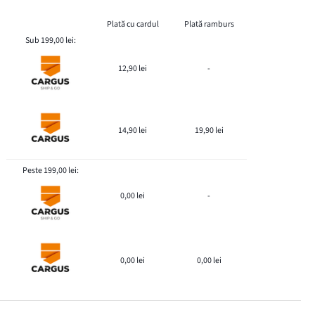
Plată cu cardul
Plată ramburs
Sub 199,00 lei:
12,90 lei
-
14,90 lei
19,90 lei
Peste 199,00 lei:
0,00 lei
-
0,00 lei
0,00 lei