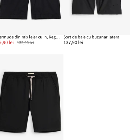
Bermude din mix lejer cu in, Regular Fit
Șort de baie cu buzunar lateral
9,90 lei
137,90 lei
132,90 lei