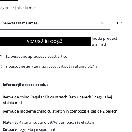
egru+bej nisipiu mat
Selectează mărimea
[node-product-
ADAUGĂ ÎN COȘ
wishlist]
12 persoane apreciează acest articol
8 persoane au vizualizat acest articol în ultimele 24h
Informații despre produs
Bermude chino Regular Fit cu stretch (set/2 perechi) negru+bej
nisipiu mat
bermude moderne chino cu stretch în compoziție, set de 2 perechi.
Material
Material superior: 97% bumbac, 3% elastan
Culoare
negru+bej nisipiu mat