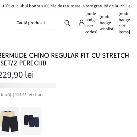
-10% cu clubul bonprix
100 zile de returnare
Livrare gratuită de la 199 Lei
[node-
[node-
[node-
badge-
badge-
Caută produsul
badge-
user-
cart-
wishlist]
codes]
items]
BERMUDE CHINO REGULAR FIT CU STRETCH
(SET/2 PERECHI)
229,90 lei
 bucăți | 114,95 lei / buc.