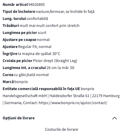
Număr articol
94026895
Tipul de încheiere
nasture,fermoar, se închide în faţă
Lung. turului
confortabilă
Trăsături
mult mai mult confort prin stretch
Lungimea pe picior
scurt
Ajustare pe coapse
normal
Ajustare
Regular Fit, normal
Îngrijire
la maşina de spălat 30°C
Croiala pe picior
Picior drept (Straight Leg)
Lungimea int. a cracului
26 cm la măr. 50
Curea
cu găici,bată normal
Marcă
bonprix
Entitate comercială responsabilă în fața UE
bonprix
Handelsgesellschaft mbH | Haldesdorfer Straße 61 | 22179 Hamburg
| Germania, Contact: https://www.bonprix.ro/ajutor/contact/
Opțiuni de livrare
Costurile de livrare