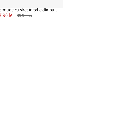
Bermude cu șiret în talie din bumbac 100%, Regular Fit
7,90 lei
89,90 lei