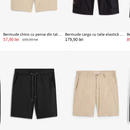
Bermude chino cu pense din talie, Regular Fit
Bermude cargo cu talie elastică și curea, Regular Fit
57,90 lei
179,90 lei
8
109,90 lei