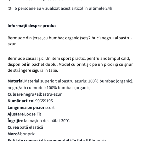
5 persoane au vizualizat acest articol în ultimele 24h
Informații despre produs
Bermude din jerse, cu bumbac organic (set/2 buc.) negru+albastru-
azur
Bermude casual șic. Un item sport practic, pentru anotimpul cald,
disponibil în pachet dublu. Model cu print şic pe un picior şi cu şnur
de strângere sigură în talie.
Material
Material superior: albastru azuriu: 100% bumbac (organic),
negru/alb cu model: 100% bumbac (organic)
Culoare
negru+albastru-azur
Număr articol
90659195
Lungimea pe picior
scurt
Ajustare
Loose Fit
Îngrijire
la maşina de spălat 30°C
Curea
bată elastică
Marcă
bonprix
Entitate comercială responsabilă în fața UE
bonprix