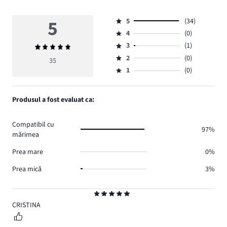
5
5
(34)
Evaluare
4
(0)
5,
Evaluare
numărul
3
(1)
Evaluarea
4,
Evaluare
de
medie
numărul
2
(0)
3,
35
Evaluare
voturi
5
de
numărul
1
(0)
2,
Evaluare
34.
voturi
de
numărul
1,
0.
voturi
de
numărul
Produsul a fost evaluat ca:
1.
voturi
de
0.
voturi
Compatibil cu
0.
97%
mărimea
Prea mare
0%
Prea mică
3%
Evaluare
5
CRISTINA