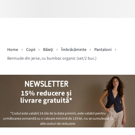
Home
Copii
Băieţi
Îmbrăcăminte
Pantaloni
Bermude din jerse, cu bumbac organic (set/2 buc.)
NEWSLETTER
15% reducere și
livrare gratuită*
*Codul este valabil 14 zile de la data primirii, este valabil pentru
următoarea comandă cu o valoare minimă de
119 lei
, nu se cumulează cu
alte coduri de reducere.