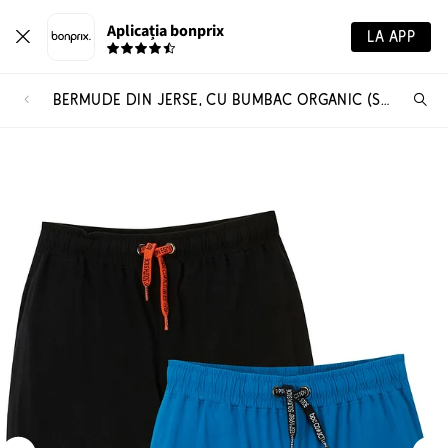
Aplicația bonprix
LA APP
BERMUDE DIN JERSE, CU BUMBAC ORGANIC (SET/2 BUC.)
Ca
pr