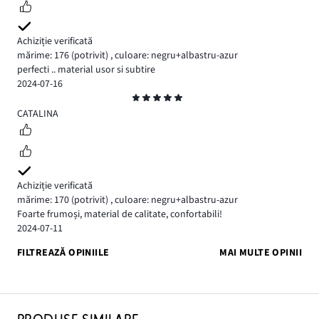
Achiziție verificată
mărime: 176
(potrivit)
,
culoare: negru+albastru-azur
perfecti .. material usor si subtire
2024-07-16
Evaluare
5
CATALINA
Achiziție verificată
mărime: 170
(potrivit)
,
culoare: negru+albastru-azur
Foarte frumoși, material de calitate, confortabili!
2024-07-11
FILTREAZĂ OPINIILE
MAI MULTE OPINII