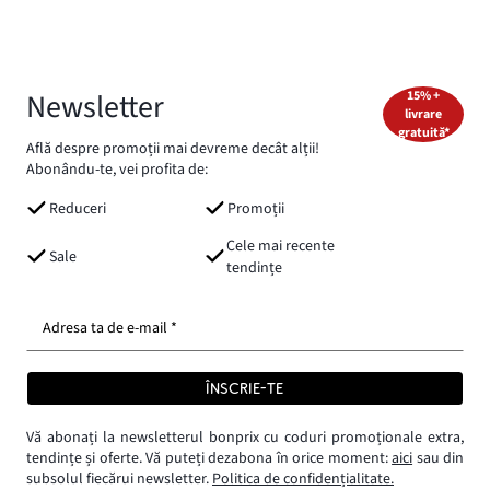
Newsletter
15% +
livrare
gratuită*
Află despre promoții mai devreme decât alții!
Abonându-te, vei profita de:
Reduceri
Promoții
Cele mai recente
Sale
tendințe
Adresa ta de e-mail *
ÎNSCRIE-TE
Vă abonați la newsletterul bonprix cu coduri promoționale extra,
tendințe și oferte. Vă puteți dezabona în orice moment:
aici
sau din
subsolul fiecărui newsletter.
Politica de confidențialitate.