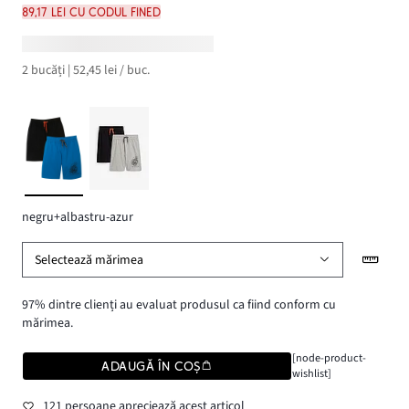
89,17 lei cu codul FINED
2 bucăți | 52,45 lei / buc.
negru+albastru-azur
Selectează mărimea
97% dintre clienți au evaluat produsul ca fiind conform cu
mărimea.
[node-product-
ADAUGĂ ÎN COȘ
wishlist]
121 persoane apreciează acest articol