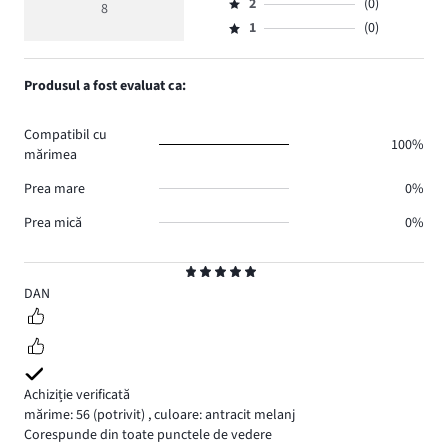
medie
numărul
2
(0)
3,
8
Evaluare
voturi
5
de
numărul
1
(0)
2,
Evaluare
6.
voturi
de
numărul
1,
1.
voturi
de
numărul
Produsul a fost evaluat ca:
1.
voturi
de
0.
voturi
Compatibil cu
0.
100%
mărimea
Prea mare
0%
Prea mică
0%
Evaluare
5
DAN
Achiziție verificată
mărime: 56
(potrivit)
,
culoare: antracit melanj
Corespunde din toate punctele de vedere