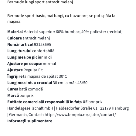
Bermude lungi sport antracit melanj
Bermude sport basic, mai lungi, cu buzunare, se pot spăla la
mașină.
Material
Material superior: 60% bumbac, 40% poliester (reciclat)
Culoare
antracit melanj
Număr articol
93158695
Lung. turului
confortabilă
Lungimea pe picior
midi
Ajustare pe coapse
normal
Ajustare
Regular Fit
Îngrijire
la maşina de spălat 30°C
Lungimea int. a cracului
38 cm la măr. 48/50
Curea
bată comodă
Marcă
bonprix
Entitate comercială responsabilă în fața UE
bonprix
Handelsgesellschaft mbH | Haldesdorfer Straße 61 | 22179 Hamburg
| Germania, Contact: https://www.bonprix.ro/ajutor/contact/
Informaţii suplimentare