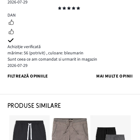
2026-07-29
Evaluare
5
DAN
Achiziție verificată
mărime: 56
(potrivit)
,
culoare: bleumarin
Sunt ceea ce am comandat si urmarit in magazin
2026-07-29
FILTREAZĂ OPINIILE
MAI MULTE OPINII
PRODUSE SIMILARE