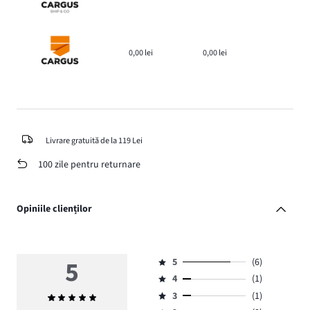
0,00 lei
0,00 lei
Livrare gratuită de la 119 Lei
100 zile pentru returnare
Opiniile clienților
5
5
(6)
Evaluare
4
(1)
5,
Evaluare
numărul
3
(1)
Evaluarea
4,
Evaluare
de