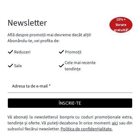
Newsletter
15% +
livrare
gratuită*
Află despre promoții mai devreme decât alții!
Abonându-te, vei profita de:
Reduceri
Promoții
Cele mai recente
Sale
tendințe
Adresa ta de e-mail *
ÎNSCRIE-TE
Vă abonați la newsletterul bonprix cu coduri promoționale extra,
tendințe și oferte. Vă puteți dezabona în orice moment:
aici
sau din
subsolul fiecărui newsletter.
Politica de confidențialitate.