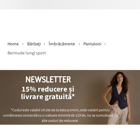
Home
Bărbaţi
Îmbrăcăminte
Pantaloni
Bermude lungi sport
NEWSLETTER
15% reducere și
livrare gratuită*
*Codul este valabil 14 zile de la data primirii, este valabil pentru
următoarea comandă cu o valoare minimă de
119 lei
, nu se cumulează cu
alte coduri de reducere.