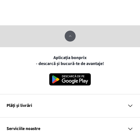
Aplicația bonprix
- descarcă și bucură-te de avantaje!
Plăți și livrări
MasterCard
VISA
Serviciile noastre
Gpay