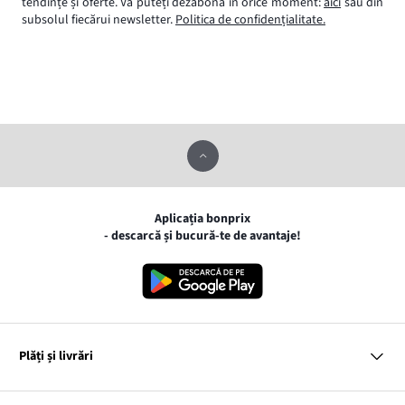
tendințe și oferte. Vă puteți dezabona în orice moment:
aici
sau din
subsolul fiecărui newsletter.
Politica de confidențialitate.
Aplicația bonprix
- descarcă și bucură-te de avantaje!
Plăți și livrări
MasterCard