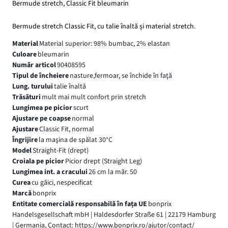
Bermude stretch, Classic Fit bleumarin
Bermude stretch Classic Fit, cu talie înaltă și material stretch.
Material
Material superior: 98% bumbac, 2% elastan
Culoare
bleumarin
Număr articol
90408595
Tipul de încheiere
nasture,fermoar, se închide în faţă
Lung. turului
talie înaltă
Trăsături
mult mai mult confort prin stretch
Lungimea pe picior
scurt
Ajustare pe coapse
normal
Ajustare
Classic Fit, normal
Îngrijire
la maşina de spălat 30°C
Model
Straight-Fit (drept)
Croiala pe picior
Picior drept (Straight Leg)
Lungimea int. a cracului
26 cm la măr. 50
Curea
cu găici, nespecificat
Marcă
bonprix
Entitate comercială responsabilă în fața UE
bonprix
Handelsgesellschaft mbH | Haldesdorfer Straße 61 | 22179 Hamburg
| Germania, Contact: https://www.bonprix.ro/ajutor/contact/