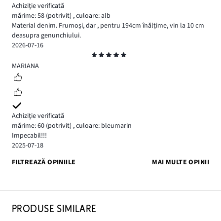
Achiziție verificată
mărime: 58
(potrivit)
,
culoare: alb
Material denim. Frumoși, dar , pentru 194cm înălțime, vin la 10 cm
deasupra genunchiului.
2026-07-16
Evaluare
5
MARIANA
Achiziție verificată
mărime: 60
(potrivit)
,
culoare: bleumarin
Impecabil!!!
2025-07-18
FILTREAZĂ OPINIILE
MAI MULTE OPINII
PRODUSE SIMILARE