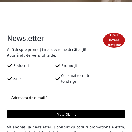
Newsletter
15% +
livrare
gratuită*
Află despre promoții mai devreme decât alții!
Abonându-te, vei profita de:
Reduceri
Promoții
Cele mai recente
Sale
tendințe
Adresa ta de e-mail *
ÎNSCRIE-TE
Vă abonați la newsletterul bonprix cu coduri promoționale extra,