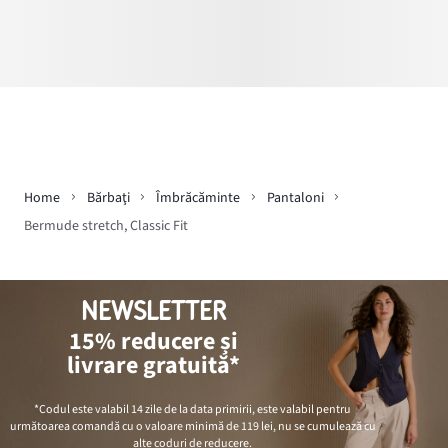
Home
Bărbaţi
Îmbrăcăminte
Pantaloni
Bermude stretch, Classic Fit
NEWSLETTER
15% reducere și
livrare gratuită*
*Codul este valabil 14 zile de la data primirii, este valabil pentru
următoarea comandă cu o valoare minimă de
119 lei
, nu se cumulează cu
alte coduri de reducere.