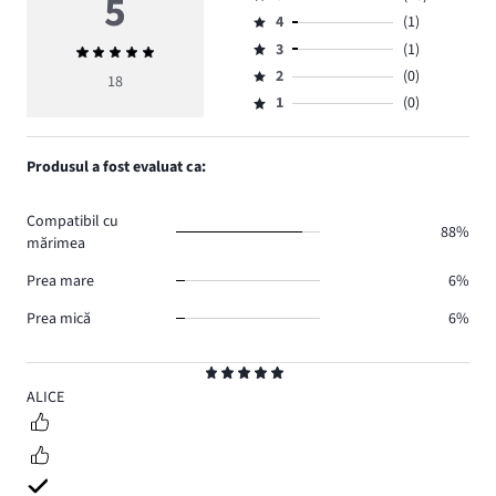
5
Evaluare
4
(1)
5,
Evaluare
numărul
3
(1)
Evaluarea
4,
Evaluare
de
medie
numărul
2
(0)
3,
18
Evaluare
voturi
5
de
numărul
1
(0)
2,
Evaluare
16.
voturi
de
numărul
1,
1.
voturi
de
numărul
Produsul a fost evaluat ca:
1.
voturi
de
0.
voturi
Compatibil cu
0.
88%
mărimea
Prea mare
6%
Prea mică
6%
Evaluare
5
ALICE