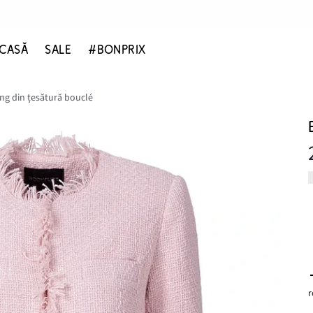
CASĂ
SALE
#BONPRIX
ung din țesătură bouclé
r