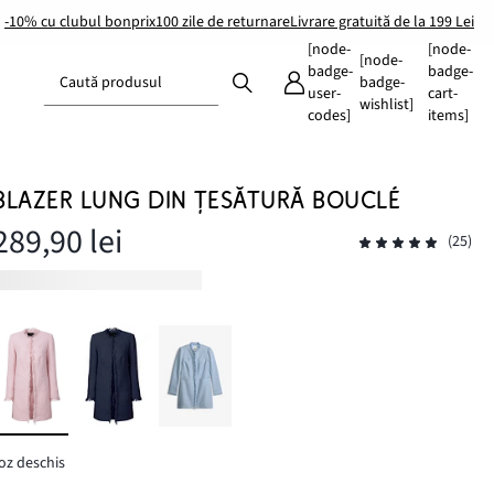
-10% cu clubul bonprix
100 zile de returnare
Livrare gratuită de la 199 Lei
[node-
[node-
[node-
badge-
badge-
Caută produsul
badge-
user-
cart-
wishlist]
codes]
items]
BLAZER LUNG DIN ȚESĂTURĂ BOUCLÉ
289,90 lei
(25)
oz deschis