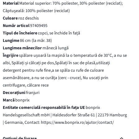
Material
Material superior: 70% poliester, 30% poliester (reciclat);
Căptuşeală: 100% poliester (reciclat)
Culoare
roz deschis
Număr articol
97409495
Tipul de încheiere
copci, se închide în faţă
Lungime
86 cm (la măr. 38)
Lungimea mânecilor
mânecă lungă
Îngrijire
spălare ușoară la mașină la o temperatură de 30°C, a nu se
albi, Spălați și călcați pe dos,Spălați în sac de plasă,utilizaţi
detergent pentru rufe fine,a se spăla cu rufe de culoare
asemănătoare, a nu se curăţa (cerc - cruce), Nu uscați prin
centrifugare, călcare rece
Decorațiuni
franjuri
Marcă
bonprix
Entitate comercială responsabilă în fața UE
bonprix
Handelsgesellschaft mbH | Haldesdorfer Straße 61 | 22179 Hamburg
| Germania, Contact: https://www.bonprix.ro/ajutor/contact/
Opțiuni de livrare