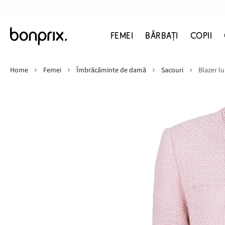
FEMEI
BĂRBAŢI
COPII
Home
Femei
Îmbrăcăminte de damă
Sacouri
Blazer l