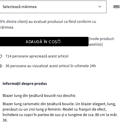
Selectează mărimea
5% dintre clienți au evaluat produsul ca fiind conform cu
mărimea.
[node-product-
ADAUGĂ ÎN COȘ
wishlist]
714 persoane apreciează acest articol
36 persoane au vizualizat acest articol în ultimele 24h
Informații despre produs
Blazer lung din țesătură bouclé roz deschis
Blazer lung carismatic din țesătură boucle. Un blazer elegant, lung,
prevăzut cu un croi lung şi feminin. Model cu franjuri de efect,
închidere cu copci în partea de sus și o lungime de cca. 86 cm la măr.
38.