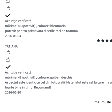
Achiziție verificată
mărime: 46
(potrivit)
,
culoare: bleumarin
potrivit pentru primavara si serile reci de toamna
2026-06-04
Evaluare
5
TATIANA
Achiziție verificată
mărime: 48
(potrivit)
,
culoare: galben deschis
Aspectul este identic cu cel din fotografii. Materialul este cel la care 
foarte bine in timp. Recomand!
2026-05-20
mai multe 