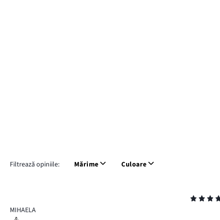
Filtrează opiniile:
Mărime
Culoare
Evaluare
5
MIHAELA