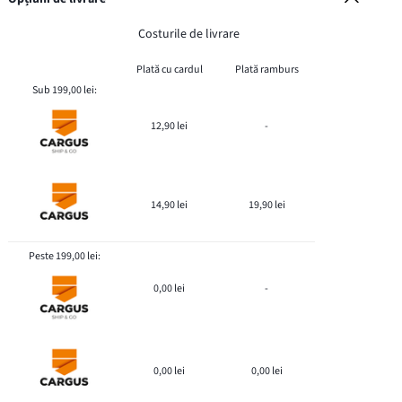
Costurile de livrare
Plată cu cardul
Plată ramburs
Sub 199,00 lei:
12,90 lei
-
14,90 lei
19,90 lei
Peste 199,00 lei:
0,00 lei
-
0,00 lei
0,00 lei