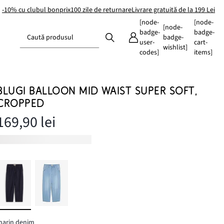
-10% cu clubul bonprix
100 zile de returnare
Livrare gratuită de la 199 Lei
[node-
[node-
[node-
badge-
badge-
Caută produsul
badge-
user-
cart-
wishlist]
codes]
items]
BLUGI BALLOON MID WAIST SUPER SOFT,
CROPPED
169,90 lei
marin denim