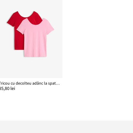
Tricou cu decolteu adânc la spate (set /2 buc.)
85,80 lei