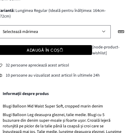
variantă
:
Lungimea Regular (Ideală pentru înălțimea: 164cm-
172cm)
Selectează mărimea
[node-product-
ADAUGĂ ÎN COȘ
wishlist]
32 persoane apreciează acest articol
10 persoane au vizualizat acest articol în ultimele 24h
Informații despre produs
Blugi Balloon Mid Waist Super Soft, cropped marin denim
Blugi Balloon Leg deasupra gleznei, talie medie. Blugi cu 5
buzunare din denim super-moale și foarte ușor. Croială lejeră
rotunjită pe picior de la talie până la coapsă și croi care se
îngustează mai jos. Talie medie, lungime deasupra gleznei. Lungime