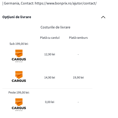
| Germania, Contact: https://www.bonprix.ro/ajutor/contact/
Opțiuni de livrare
Costurile de livrare
Plată cu cardul
Plată ramburs
Sub 199,00 lei:
12,90 lei
-
14,90 lei
19,90 lei
Peste 199,00 lei:
0,00 lei
-