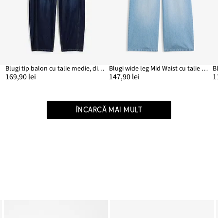
Blugi tip balon cu talie medie, din material foarte moale
Blugi wide leg Mid Waist cu talie confortabilă din material subțire
B
169,90 lei
147,90 lei
1
ÎNCARCĂ MAI MULT