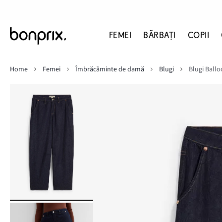
FEMEI
BĂRBAŢI
COPII
Home
Femei
Îmbrăcăminte de damă
Blugi
Blugi Ballo