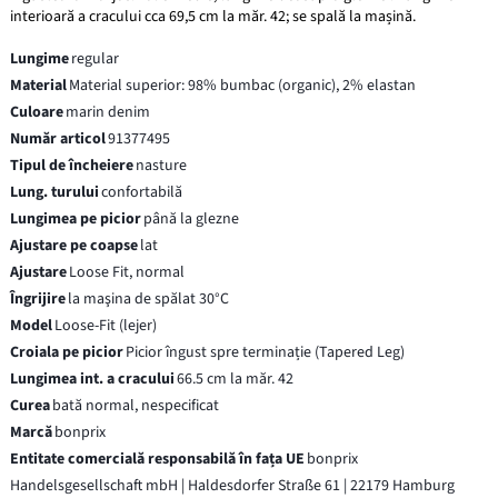
interioară a cracului cca 69,5 cm la măr. 42; se spală la mașină.
Lungime
regular
Material
Material superior: 98% bumbac (organic), 2% elastan
Culoare
marin denim
Număr articol
91377495
Tipul de încheiere
nasture
Lung. turului
confortabilă
Lungimea pe picior
până la glezne
Ajustare pe coapse
lat
Ajustare
Loose Fit, normal
Îngrijire
la maşina de spălat 30°C
Model
Loose-Fit (lejer)
Croiala pe picior
Picior îngust spre terminație (Tapered Leg)
Lungimea int. a cracului
66.5 cm la măr. 42
Curea
bată normal, nespecificat
Marcă
bonprix
Entitate comercială responsabilă în fața UE
bonprix
Handelsgesellschaft mbH | Haldesdorfer Straße 61 | 22179 Hamburg