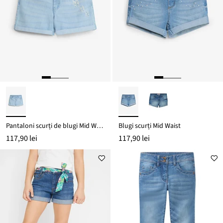
Pantaloni scurți de blugi Mid Waist cu bumbac organic, Loose Fit
Blugi scurți Mid Waist
117,90 lei
117,90 lei