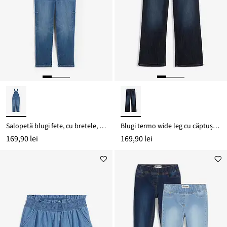
Salopetă blugi fete, cu bretele, Mid Waist
Blugi termo wide leg cu căptușeală din jerse, Mid Waist
169,90 lei
169,90 lei