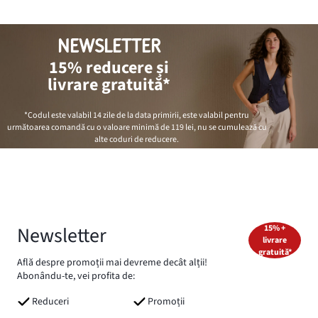
NEWSLETTER
15% reducere și
livrare gratuită*
*Codul este valabil 14 zile de la data primirii, este valabil pentru
următoarea comandă cu o valoare minimă de
119 lei
, nu se cumulează cu
alte coduri de reducere.
Newsletter
15% +
livrare
gratuită*
Află despre promoții mai devreme decât alții!
Abonându-te, vei profita de:
Reduceri
Promoții