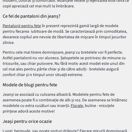
modern, colorat și confortabil. Nuanțele vesele și lejeritatea este ceva ce
copii apreciază cel mai mult la îmbrăcare.
Ce fel de pantaloni din jeanș?
Pantalonii pentru fete
în prezent reprezintă gamă largă de modele
pentru fiecarea iubitoare de modă. Se caracterizează prin comoditatea,
deoarece copilul are nevoie de libertatea de mișcare în timpul jocurilor
zilnice.
Pentru cele mai tinere domnișoare, jeanși cu bretelele vor fi perfecte.
Astfel pantalonii nu vor aluneca. Șalopetele se potrivesc de minune cu
tricourile, sau chiar pulovere. Nu fără motiv acest model este unul din
cel mai ales pentru pârtie chiar și de către adulți - bretelele asigură
confort chiar și-n timpul unor situații extreme.
Modele de blugi pentru fete
Jeanși se asociază cu culoarea albastră. Modelele pentru fete de
asemenea poate fi o combinație de alb și roz. De asemenea se întâlnesc
modelele cu extra cusături sau inserții.
Florale
, buline - micuțele
prințese adoră aceste motive!
Jeași pentru orice ocazie
Lungi, bermude, sau poate șorturi drăguțe? Fiecare micuță domnișoară