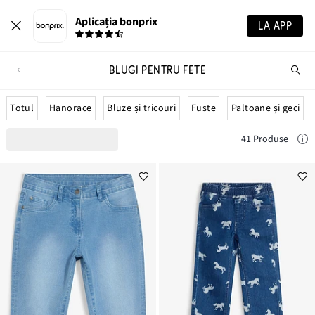
Aplicația bonprix
LA APP
BLUGI PENTRU FETE
Ca
pr
Totul
Hanorace
Bluze și tricouri
Fuste
Paltoane și geci
41 Produse