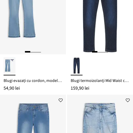
Blugi evazați cu cordon, model Mid Waist (set/2 piese)
Blugi termoizolanţi Mid Waist cu căptușeală din jerse
54,90 lei
159,90 lei