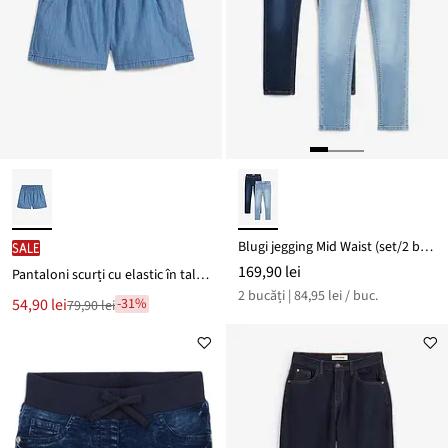
Blugi jegging Mid Waist (set/2 buc.)
SALE
169,90 lei
Pantaloni scurți cu elastic în talie din bumbac 100%
2 bucăți | 84,95 lei / buc.
Noul
54,90 lei
-31%
79,90 lei
Reducere
preț
de
este
preț
79,90 lei