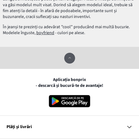
va găsi modelul mult visat. Dorind să alegem modelul ideal, trebuie să
fim atenți la detalii - în afară de podoabele, importante sunt și
buzunarele, cracii suflecați sau nasturi inventivi.
În jeanși te prezinți cu adevărat ”cool” producând mai multă bucurie.
Modelele înguste,
boyfriend
- culori pe alese.
Aplicația bonprix
- descarcă și bucură-te de avantaje!
Plăți și livrări