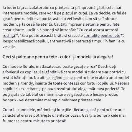
Ia loc în fața calculatorului cu prințesa ta și împreună găsiți cele mai
interesante modele, care vor fi pe placul micuței. Ea va decide, ce fel de
geacă pentru fetițe va purta, astfel o vei învăța cum să se îmbrace
modern, și la ce să fie atentă. Căutați împreună
seturile pentru fete
,
creați ținute. Jucăți-vă puneți-vă întrebări: ”Cu ce ai asorta această
rochiță
?”, ”Sau poate această brățară și aceste
cizmulițe pentru fete
?”.
Responsabilizează copilul, antrenați-vă și petreceți timpul în familie cu
veselie.
Geci și paltoane pentru fete - culori și modele la alegere!
Cu modele florale, matlasate, sau poate
gecuțele roz
? Deschideți
șifonierul cu copilașul și gândiți-vă care model și culoare s-ar potrivi cu
restul hăinuțelor. Nu uita, alegând geaca pentru fete în afara unui model
modern și trendy, înainte de toate contează confortul copilului. Măsoară
copilul cu exactitate și pe baza rezultatului alege mărimea perfectă. Te
poți ajuta de tabelul cu mărimi, care se găsește sub fiecare produs
bonprix - vei determina mai rapid mărimea prințesei tale.
Culorile, modelele, mărimile și funcțiile - fiecare geacă pentru fete are
caracterul ei și se potrivește diferitelor ocazii. Găsiți la bonprix cele mai
frumoase pentru micuța ta prințesă!