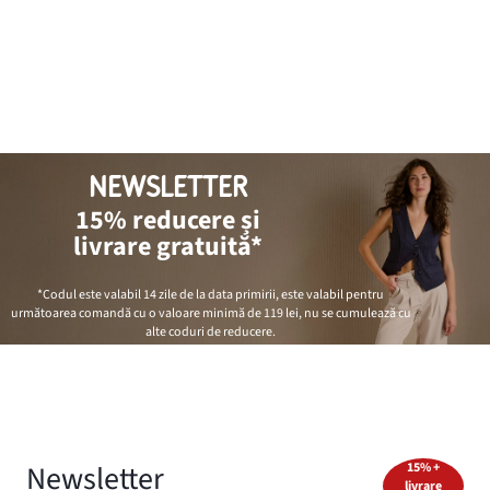
NEWSLETTER
15% reducere și
livrare gratuită*
*Codul este valabil 14 zile de la data primirii, este valabil pentru
următoarea comandă cu o valoare minimă de
119 lei
, nu se cumulează cu
alte coduri de reducere.
Newsletter
15% +
livrare