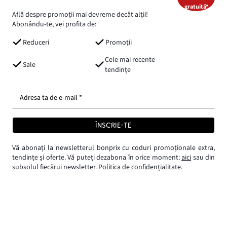
gratuită*
Află despre promoții mai devreme decât alții!
Abonându-te, vei profita de:
Reduceri
Promoții
Cele mai recente
Sale
tendințe
Adresa ta de e-mail *
ÎNSCRIE-TE
Vă abonați la newsletterul bonprix cu coduri promoționale extra,
tendințe și oferte. Vă puteți dezabona în orice moment:
aici
sau din
subsolul fiecărui newsletter.
Politica de confidențialitate.