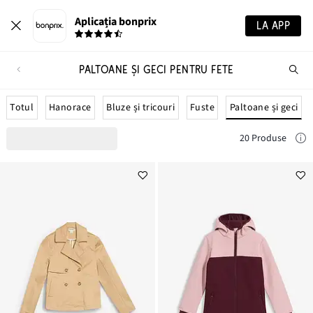
Aplicația bonprix
LA APP
PALTOANE ȘI GECI PENTRU FETE
Ca
pr
Paltoane și geci
Totul
Hanorace
Bluze și tricouri
Fuste
20 Produse