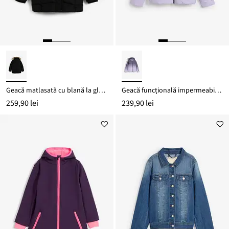
Geacă matlasată cu blană la glugă și căptușeală călduroasă
Geacă funcțională impermeabilă cu glugă
259,90 lei
239,90 lei