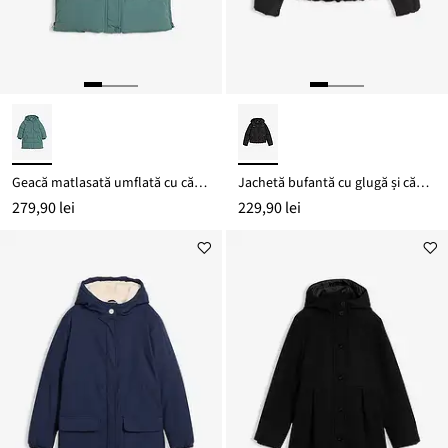
Geacă matlasată umflată cu căptușeală călduroasă, cu detalii reflectorizante
Jachetă bufantă cu glugă și căptușeală călduroasă
279,90 lei
229,90 lei