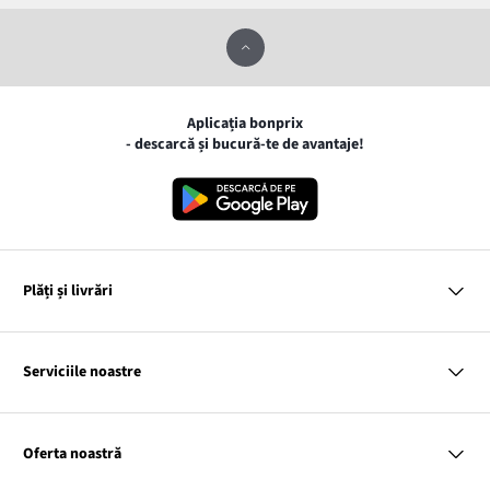
Aplicația bonprix
- descarcă și bucură-te de avantaje!
Plăți și livrări
MasterCard
VISA
Serviciile noastre
Gpay
Apple pay
Întrebări și răspunsuri
Livrare și Plată
Oferta noastră
Cargus
Returnări și reclamații
Tabele cu mărimi