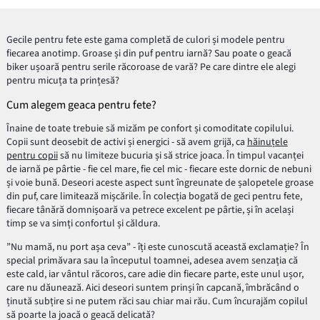
Gecile pentru fete este gama completă de culori și modele pentru
fiecarea anotimp. Groase și din puf pentru iarnă? Sau poate o geacă
biker ușoară pentru serile răcoroase de vară? Pe care dintre ele alegi
pentru micuța ta prințesă?
Cum alegem geaca pentru fete?
Înaine de toate trebuie să mizăm pe confort și comoditate copilului.
Copii sunt deosebit de activi și energici - să avem grijă, ca
hăinuțele
pentru copii
să nu limiteze bucuria și să strice joaca. În timpul vacanței
de iarnă pe pârtie - fie cel mare, fie cel mic - fiecare este dornic de nebuni
și voie bună. Deseori aceste aspect sunt îngreunate de șalopetele groase
din puf, care limitează mișcările. În colecția bogată de geci pentru fete,
fiecare tânără domnișoară va petrece excelent pe pârtie, și în același
timp se va simți confortul și căldura.
”Nu mamă, nu port așa ceva” - îți este cunoscută această exclamație? În
special primăvara sau la începutul toamnei, adesea avem senzația că
este cald, iar vântul răcoros, care adie din fiecare parte, este unul ușor,
care nu dăunează. Aici deseori suntem prinși în capcană, îmbrăcând o
ținută subțire si ne putem răci sau chiar mai rău. Cum încurajăm copilul
să poarte la joacă o geacă delicată?