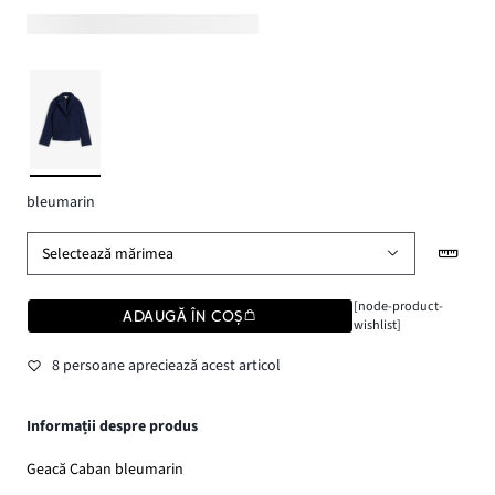
bleumarin
Selectează mărimea
[node-product-
ADAUGĂ ÎN COȘ
wishlist]
8 persoane apreciează acest articol
Informații despre produs
Geacă Caban bleumarin