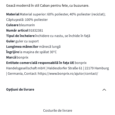
Geacă modernă în stil Caban pentru fete, cu buzunare.
Material
Material superior: 60% poliester, 40% poliester (reciclat);
Căptuşeală: 100% poliester
Culoare
bleumarin
Număr articol
91832381
Tipul de încheiere
închidere cu nastu, se închide în faţă
Guler
guler cu suport
Lungimea mânecilor
mânecă lungă
Îngrijire
la maşina de spălat 30°C
Marcă
bonprix
Entitate comercială responsabilă în fața UE
bonprix
Handelsgesellschaft mbH | Haldesdorfer Straße 61 | 22179 Hamburg
| Germania, Contact: https://www.bonprix.ro/ajutor/contact/
Opțiuni de livrare
Costurile de livrare