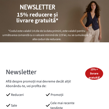
NEWSLETTER
15% reducere și
livrare gratuită*
*Codul este valabil 14 zile de la data primirii, este valabil pentru
următoarea comandă cu o valoare minimă de
119 lei
, nu se cumulează cu
alte coduri de reducere.
Newsletter
15% +
livrare
gratuită*
Află despre promoții mai devreme decât alții!
Abonându-te, vei profita de:
Reduceri
Promoții
Cele mai recente
Sale
tendințe