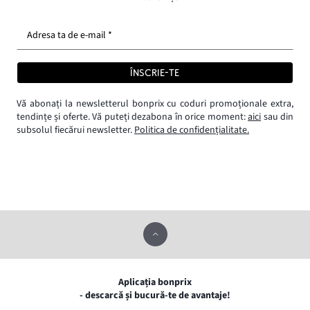
Adresa ta de e-mail *
ÎNSCRIE-TE
Vă abonați la newsletterul bonprix cu coduri promoționale extra,
tendințe și oferte. Vă puteți dezabona în orice moment:
aici
sau din
subsolul fiecărui newsletter.
Politica de confidențialitate.
Aplicația bonprix
- descarcă și bucură-te de avantaje!