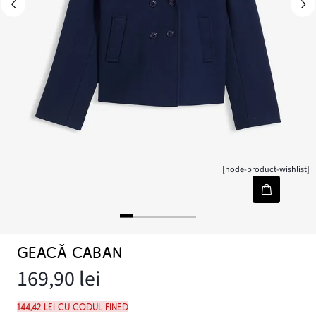
[node-product-wishlist]
GEACĂ CABAN
169,90 lei
144,42 lei cu codul FINED