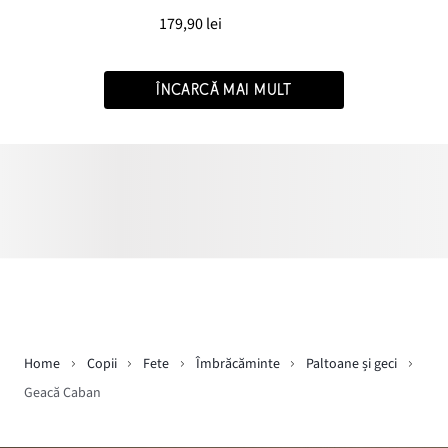
179,90 lei
ÎNCARCĂ MAI MULT
Home
Copii
Fete
Îmbrăcăminte
Paltoane și geci
Geacă Caban