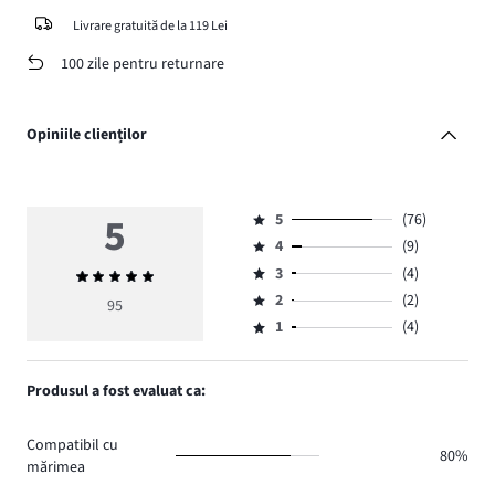
Livrare gratuită de la 119 Lei
100 zile pentru returnare
Opiniile clienților
5
5
(76)
Evaluare
4
(9)
5,
Evaluare
numărul
3
(4)
Evaluarea
4,
Evaluare
de
medie
numărul
2
(2)
3,
95
Evaluare
voturi
5
de
numărul
1
(4)
2,
Evaluare
76.
voturi
de
numărul
1,
9.
voturi
de
numărul
Produsul a fost evaluat ca:
4.
voturi
de
2.
voturi
Compatibil cu
4.
80%
mărimea