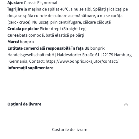
Ajustare
Classic Fit, normal
Îngrijire
la maşina de spălat 40°C, a nu se albi, Spălați și călcați pe
dos,a se spăla cu rufe de culoare asemănătoare, a nu se curăţa
(cerc - cruce), Nu uscați prin centrifugare, călcare călduţă
Croiala pe picior
Picior drept (Straight Leg)
Curea
bată comodă, bată elastică pe părţi
Marcă
bonprix
Entitate comercială responsabilă în fața UE
bonprix
Handelsgesellschaft mbH | Haldesdorfer Straße 61 | 22179 Hamburg
| Germania, Contact: https://www.bonprix.ro/ajutor/contact/
Informaţii suplimentare
Opțiuni de livrare
Costurile de livrare