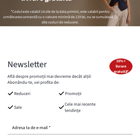
*Codul este valabil 14 zile de la data primirii, este valabil pentru
următoarea comandă cu o valoare minimă de
119 lei
, nu se cumulează cu
alte coduri de reducere.
Newsletter
15% +
livrare
gratuită*
Află despre promoții mai devreme decât alții!
Abonându-te, vei profita de:
Reduceri
Promoții
Cele mai recente
Sale
tendințe
Adresa ta de e-mail *