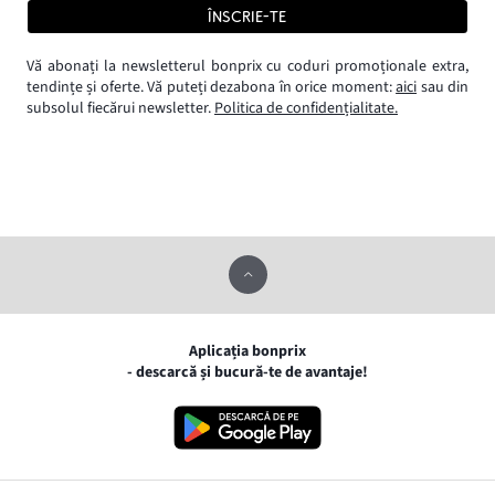
ÎNSCRIE-TE
Vă abonați la newsletterul bonprix cu coduri promoționale extra,
tendințe și oferte. Vă puteți dezabona în orice moment:
aici
sau din
subsolul fiecărui newsletter.
Politica de confidențialitate.
Aplicația bonprix
- descarcă și bucură-te de avantaje!