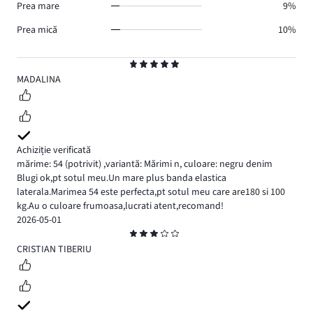
Prea mare
9%
Prea mică
10%
Evaluare
5
MADALINA
Achiziție verificată
mărime: 54
(potrivit)
,
variantă: Mărimi n,
culoare: negru denim
Blugi ok,pt sotul meu.Un mare plus banda elastica
laterala.Marimea 54 este perfecta,pt sotul meu care are180 si 100
kg.Au o culoare frumoasa,lucrati atent,recomand!
2026-05-01
Evaluare
3
CRISTIAN TIBERIU