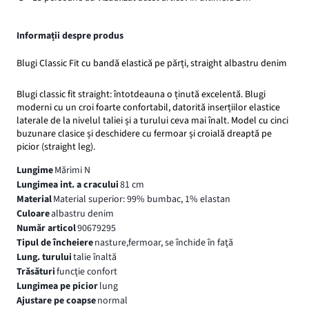
Informații despre produs
Blugi Classic Fit cu bandă elastică pe părți, straight albastru denim
Blugi classic fit straight: întotdeauna o ținută excelentă. Blugi
moderni cu un croi foarte confortabil, datorită inserțiilor elastice
laterale de la nivelul taliei și a turului ceva mai înalt. Model cu cinci
buzunare clasice și deschidere cu fermoar și croială dreaptă pe
picior (straight leg).
Lungime
Mărimi N
Lungimea int. a cracului
81 cm
Material
Material superior: 99% bumbac, 1% elastan
Culoare
albastru denim
Număr articol
90679295
Tipul de încheiere
nasture,fermoar, se închide în faţă
Lung. turului
talie înaltă
Trăsături
funcţie confort
Lungimea pe picior
lung
Ajustare pe coapse
normal