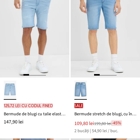
125,72 lei cu codul FINED
SALE
Bermude de blugi cu talie elastică, Regular Fit
Bermude stretch de blugi, cu întăritură între picioare (set/2 buc.)
147,90 lei
Noul
109,80 lei
-45%
199,80 lei
Reducere
preț
2 bucăți | 54,90 lei / buc.
de
este
preț