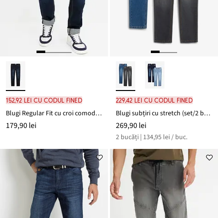
152,92 lei cu codul FINED
229,42 lei cu codul FINED
Blugi Regular Fit cu croi comod și model conic
Blugi subțiri cu stretch (set/2 buc.), Regular Fit
179,90 lei
269,90 lei
2 bucăți | 134,95 lei / buc.