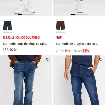
135,92 lei cu codul FINED
SALE
Bermude lungi de blugi cu talie elastică, Relaxed Fit
Bermude de blugi ușoare cu talie elastică, din denim colorat, Relaxed Fit
159,90 lei
Noul
79,90 lei
-33%
119,90 lei
Reducere
preț
de
este
preț
119,90 lei