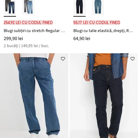
254,92 lei cu codul FINED
55,17 lei cu codul FINED
Blugi subțiri cu stretch Regular Fit, cu talie elastică drepți (2 perechi)
Blugi cu talie elastică, drepți, Regular Fit
299,90 lei
64,90 lei
2 bucăți | 149,95 lei / buc.