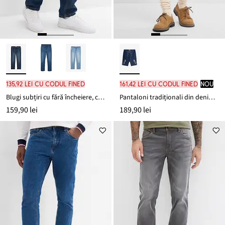
135,92 lei cu codul FINED
161,42 lei cu codul FINED
nou
Blugi subțiri cu fără încheiere, cu talie elastică, stretch, Regular Fit, Straight
Pantaloni tradiționali din denim casual cu talie comodă
159,90 lei
189,90 lei