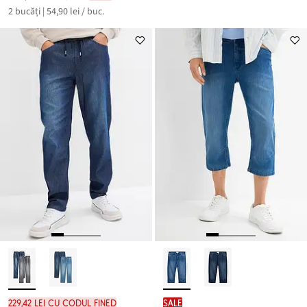
Reducere
preț
2 bucăți | 54,90 lei / buc.
de
este
preț
199,80 lei
229,42 lei cu codul FINED
SALE