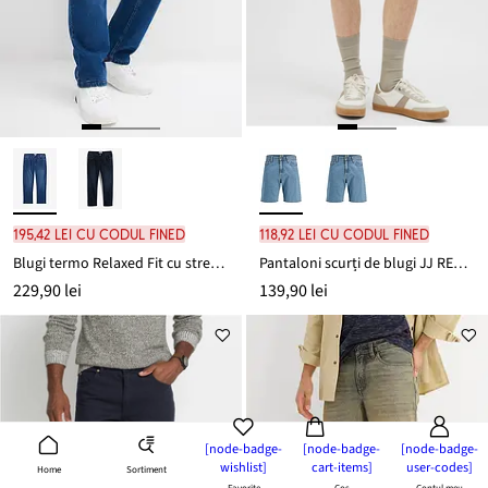
195,42 lei cu codul FINED
118,92 lei cu codul FINED
Blugi termo Relaxed Fit cu stretch, drepți cu talie comodă
Pantaloni scurți de blugi JJ REBEL Mid Waist
229,90 lei
139,90 lei
[node-badge-
[node-badge-
[node-badge-
wishlist]
cart-items]
user-codes]
Sortiment
Home