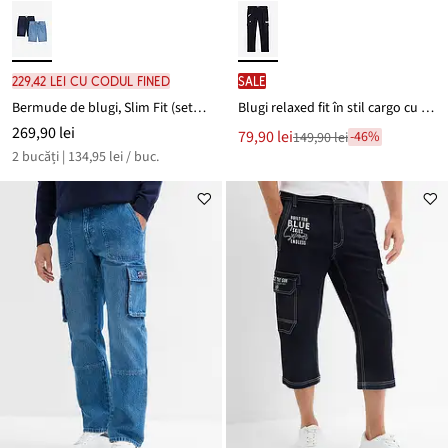
229,42 lei cu codul FINED
SALE
Bermude de blugi, Slim Fit (set/2 buc.)
Blugi relaxed fit în stil cargo cu stretch și talie confortabilă, drepți
269,90 lei
Noul
79,90 lei
-46%
149,90 lei
Reducere
preț
2 bucăți | 134,95 lei / buc.
de
este
preț
149,90 lei