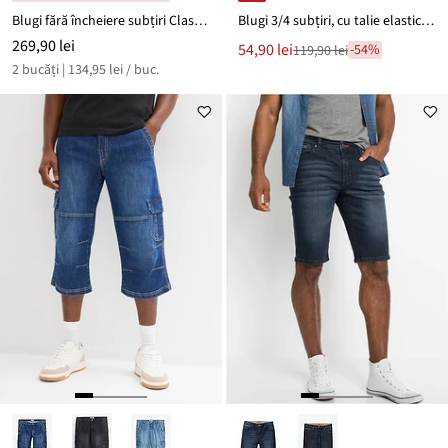
Blugi fără încheiere subțiri Classic Fit, conici (set/2 buc.)
Blugi 3/4 subțiri, cu talie elastică, Slim Fit
269,90 lei
Noul
54,90 lei
-54%
119,90 lei
Reducere
preț
2 bucăți | 134,95 lei / buc.
de
este
preț
119,90 lei