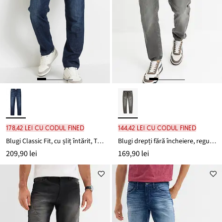
178,42 lei cu codul FINED
144,42 lei cu codul FINED
Blugi Classic Fit, cu șliț întărit, Tapered
Blugi drepți fără încheiere, regular fit
209,90 lei
169,90 lei