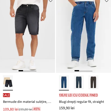
preț
99,90 lei
SALE
135,92 lei cu codul FINED
Bermude din material subțire, cu talie elastică, din denim colorat, Regular Fit (set/ 2 buc.)
Blugi drepți regular fit, straight
159,90 lei
Noul
109,80 lei
-45%
199,80 lei