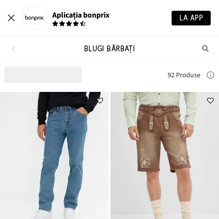
Aplicația bonprix
LA APP
BLUGI BĂRBAŢI
Ca
pr
92 Produse