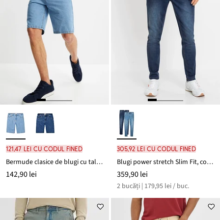
121,47 lei cu codul FINED
305,92 lei cu codul FINED
Bermude clasice de blugi cu talie elastică, Classic Fit
Blugi power stretch Slim Fit, conici (2buc./pac.)
142,90 lei
359,90 lei
2 bucăți | 179,95 lei / buc.