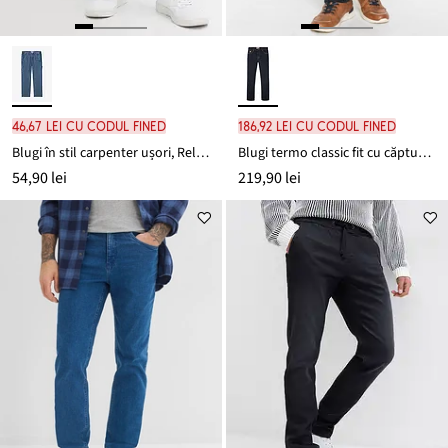
46,67 lei cu codul FINED
186,92 lei cu codul FINED
Blugi în stil carpenter ușori, Relaxed Fit, cu talie elastică, straight
Blugi termo classic fit cu căptușeală fleece călduroasă
54,90 lei
219,90 lei