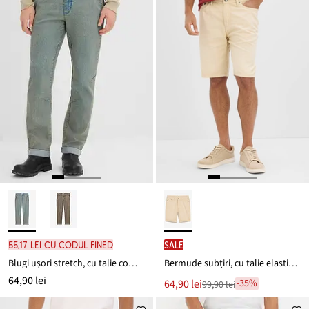
55,17 lei cu codul FINED
SALE
Blugi ușori stretch, cu talie comodă, Relaxed Fit, Straight
Bermude subțiri, cu talie elastică din denim colorat, Regular Fit
64,90 lei
Noul
64,90 lei
-35%
99,90 lei
Reducere
preț
de
este