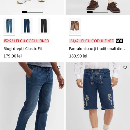
152,92 lei cu codul FINED
161,42 lei cu codul FINED
nou
Blugi drepți, Classic Fit
Pantaloni scurți tradiționali din blugi cu efect de prespălare vintage, Regular Fit
179,90 lei
189,90 lei