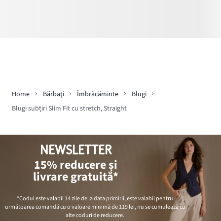
Home
Bărbaţi
Îmbrăcăminte
Blugi
Blugi subțiri Slim Fit cu stretch, Straight
NEWSLETTER
15% reducere și
livrare gratuită*
*Codul este valabil 14 zile de la data primirii, este valabil pentru
următoarea comandă cu o valoare minimă de
119 lei
, nu se cumulează cu
alte coduri de reducere.