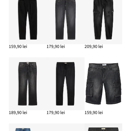
ADAUGĂ ÎN COȘ
Ghete cu șiret cu talpă profilată
189,90 lei
159,90 lei
179,90 lei
209,90 lei
ADAUGĂ ÎN COȘ
Blugi subțiri slim cu stretch, drepți
159,90 lei
ADAUGĂ ÎN COȘ
Geacă de iarnă matlasată cu glugă
479,90 lei
189,90 lei
179,90 lei
159,90 lei
ADAUGĂ ÎN COȘ