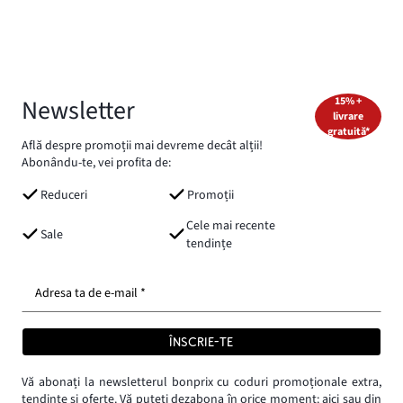
Newsletter
15% +
livrare
gratuită*
Află despre promoții mai devreme decât alții!
Abonându-te, vei profita de:
Reduceri
Promoții
Cele mai recente
Sale
tendințe
Adresa ta de e-mail *
ÎNSCRIE-TE
Vă abonați la newsletterul bonprix cu coduri promoționale extra,
tendințe și oferte. Vă puteți dezabona în orice moment:
aici
sau din