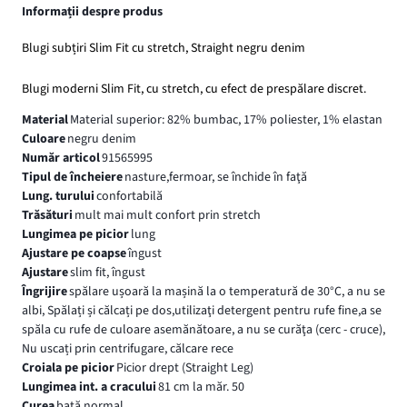
Informații despre produs
Blugi subțiri Slim Fit cu stretch, Straight negru denim
Blugi moderni Slim Fit, cu stretch, cu efect de prespălare discret.
Material
Material superior: 82% bumbac, 17% poliester, 1% elastan
Culoare
negru denim
Număr articol
91565995
Tipul de încheiere
nasture,fermoar, se închide în faţă
Lung. turului
confortabilă
Trăsături
mult mai mult confort prin stretch
Lungimea pe picior
lung
Ajustare pe coapse
îngust
Ajustare
slim fit, îngust
Îngrijire
spălare ușoară la mașină la o temperatură de 30°C, a nu se
albi, Spălați și călcați pe dos,utilizaţi detergent pentru rufe fine,a se
spăla cu rufe de culoare asemănătoare, a nu se curăţa (cerc - cruce),
Nu uscați prin centrifugare, călcare rece
Croiala pe picior
Picior drept (Straight Leg)
Lungimea int. a cracului
81 cm la măr. 50
Curea
bată normal