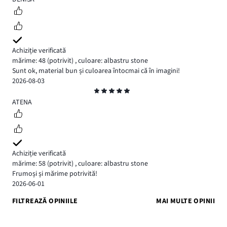
Achiziție verificată
mărime: 48
(potrivit)
,
culoare: albastru stone
Sunt ok, material bun și culoarea întocmai că în imagini!
2026-08-03
Evaluare
5
ATENA
Achiziție verificată
mărime: 58
(potrivit)
,
culoare: albastru stone
Frumoși și mărime potrivită!
2026-06-01
FILTREAZĂ OPINIILE
MAI MULTE OPINII