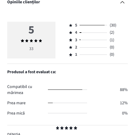
Opiniile clienților
5
5
(30)
Evaluare
4
(2)
5,
Evaluare
numărul
3
(1)
Evaluarea
4,
Evaluare
de
medie
numărul
2
(0)
3,
33
Evaluare
voturi
5
de
numărul
1
(0)
2,
Evaluare
30.
voturi
de
numărul
1,
2.
voturi
de
numărul
Produsul a fost evaluat ca:
1.
voturi
de
0.
voturi
Compatibil cu
0.
88%
mărimea
Prea mare
12%
Prea mică
0%
Evaluare
5
DENISA