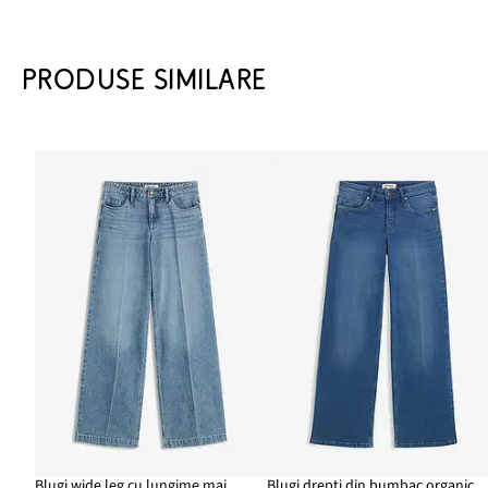
PRODUSE SIMILARE
Blugi wide leg cu lungime mai mare, low stretch, mid waist
Blugi drepți din bumbac organic Mid Wai