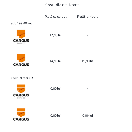
Costurile de livrare
Plată cu cardul
Plată ramburs
Sub 199,00 lei:
12,90 lei
-
14,90 lei
19,90 lei
Peste 199,00 lei:
0,00 lei
-
0,00 lei
0,00 lei