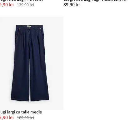
9,90 lei
89,90 lei
139,90 lei
lugi largi cu talie medie
9,90 lei
169,90 lei