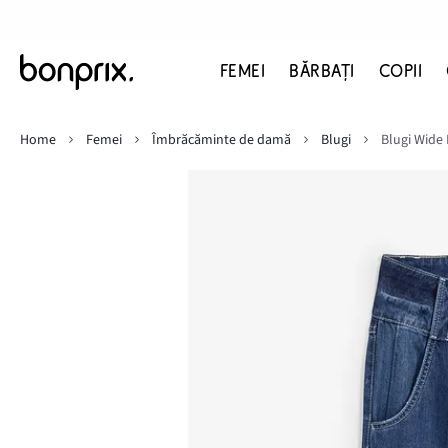
FEMEI
BĂRBAŢI
COPII
Home
Femei
Îmbrăcăminte de damă
Blugi
Blugi Wide 