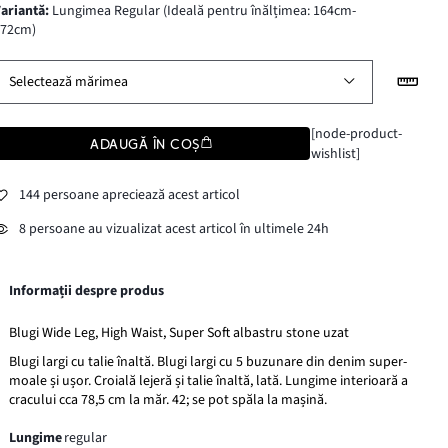
variantă
:
Lungimea Regular (Ideală pentru înălțimea: 164cm-
172cm)
Selectează mărimea
[node-product-
ADAUGĂ ÎN COȘ
wishlist]
144 persoane apreciează acest articol
8 persoane au vizualizat acest articol în ultimele 24h
Informații despre produs
Blugi Wide Leg, High Waist, Super Soft albastru stone uzat
Blugi largi cu talie înaltă. Blugi largi cu 5 buzunare din denim super-
moale și ușor. Croială lejeră și talie înaltă, lată. Lungime interioară a
cracului cca 78,5 cm la măr. 42; se pot spăla la mașină.
Lungime
regular