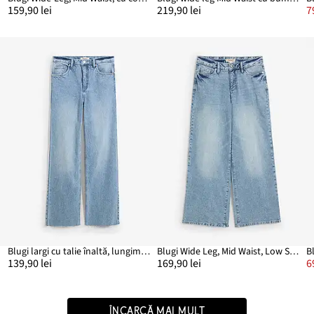
159,90 lei
219,90 lei
7
Blugi largi cu talie înaltă, lungimea pe picior lungă
Blugi Wide Leg, Mid Waist, Low Stretch
B
139,90 lei
169,90 lei
6
ÎNCARCĂ MAI MULT