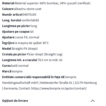
Material
Material superior: 66% bumbac, 34% Lyocell (verificat)
Culoare
albastru stone uzat
Număr articol
94070195
Lung. turului
confortabilă
Lungimea pe picior
lung
Ajustare pe coapse
lat
Ajustare
Loose Fit, normal
Îngrijire
la maşina de spălat 30°C
Model
Straight-Fit (drept)
Croiala pe picior
Picior drept (Straight Leg)
Lungimea int. a cracului
78.5 cm la măr. 42
Curea
bată normal
Marcă
bonprix
Entitate comercială responsabilă în fața UE
bonprix
Handelsgesellschaft mbH | Haldesdorfer Straße 61 | 22179 Hamburg
| Germania, Contact: https://www.bonprix.ro/ajutor/contact/
Opțiuni de livrare