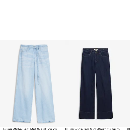
st
Blugi Wide-Leg, Mid Waist, cu cordon
Blugi wide leg Mid Waist cu bumbac organic
B