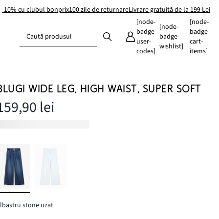
-10% cu clubul bonprix
100 zile de returnare
Livrare gratuită de la 199 Lei
[node-
[node-
[node-
badge-
badge-
Caută produsul
badge-
user-
cart-
wishlist]
codes]
items]
BLUGI WIDE LEG, HIGH WAIST, SUPER SOFT
159,90 lei
lbastru stone uzat