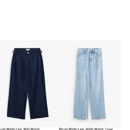
lugi Wide Leg, Mid Waist
Blugi Wide Leg, High Waist, Low Stretch