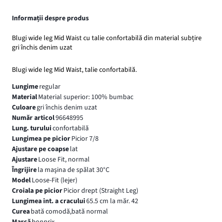
Informații despre produs
Blugi wide leg Mid Waist cu talie confortabilă din material subțire
gri închis denim uzat
Blugi wide leg Mid Waist, talie confortabilă.
Lungime
regular
Material
Material superior: 100% bumbac
Culoare
gri închis denim uzat
Număr articol
96648995
Lung. turului
confortabilă
Lungimea pe picior
Picior 7/8
Ajustare pe coapse
lat
Ajustare
Loose Fit, normal
Îngrijire
la maşina de spălat 30°C
Model
Loose-Fit (lejer)
Croiala pe picior
Picior drept (Straight Leg)
Lungimea int. a cracului
65.5 cm la măr. 42
Curea
bată comodă,bată normal
Marcă
bonprix