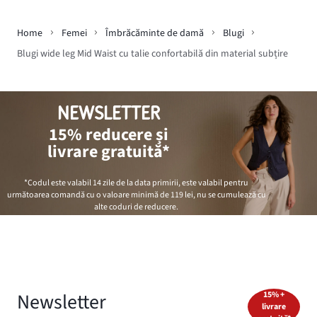
Home
Femei
Îmbrăcăminte de damă
Blugi
Blugi wide leg Mid Waist cu talie confortabilă din material subțire
NEWSLETTER
15% reducere și
livrare gratuită*
*Codul este valabil 14 zile de la data primirii, este valabil pentru
următoarea comandă cu o valoare minimă de
119 lei
, nu se cumulează cu
alte coduri de reducere.
Newsletter
15% +
livrare