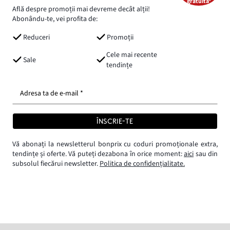
gratuită*
Află despre promoții mai devreme decât alții!
Abonându-te, vei profita de:
Reduceri
Promoții
Cele mai recente
Sale
tendințe
Adresa ta de e-mail *
ÎNSCRIE-TE
Vă abonați la newsletterul bonprix cu coduri promoționale extra,
tendințe și oferte. Vă puteți dezabona în orice moment:
aici
sau din
subsolul fiecărui newsletter.
Politica de confidențialitate.