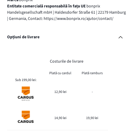
Entitate comercială responsabilă în fața UE
bonprix
Handelsgesellschaft mbH | Haldesdorfer Straße 61 | 22179 Hamburg
| Germania, Contact: https://www.bonprix.ro/ajutor/contact/
Opțiuni de livrare
Costurile de livrare
Plată cu cardul
Plată ramburs
Sub 199,00 lei:
12,90 lei
-
14,90 lei
19,90 lei