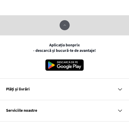
Aplicația bonprix
- descarcă și bucură-te de avantaje!
Plăți și livrări
MasterCard
VISA
Serviciile noastre
Gpay
Apple pay
Întrebări și răspunsuri