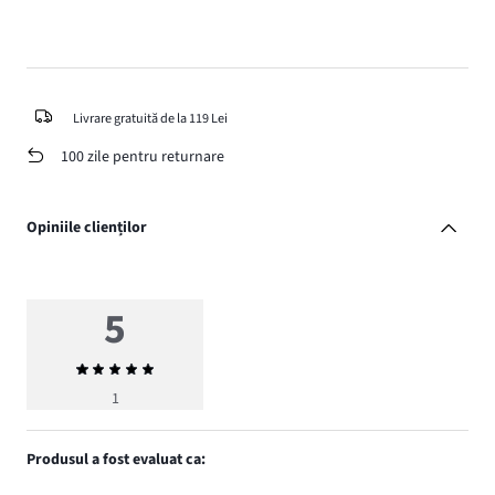
Livrare gratuită de la 119 Lei
100 zile pentru returnare
Opiniile clienților
5
Evaluarea
medie
1
5
Produsul a fost evaluat ca: