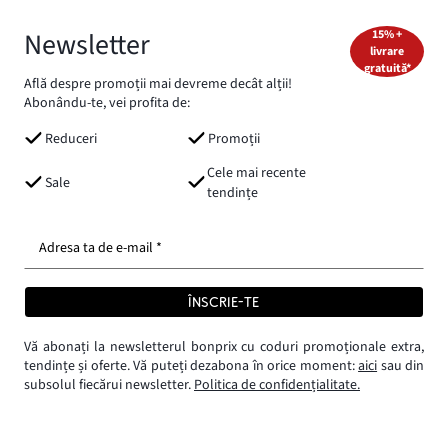
Newsletter
15% +
livrare
gratuită*
Află despre promoții mai devreme decât alții!
Abonându-te, vei profita de:
Reduceri
Promoții
Cele mai recente
Sale
tendințe
Adresa ta de e-mail *
ÎNSCRIE-TE
Vă abonați la newsletterul bonprix cu coduri promoționale extra,
tendințe și oferte. Vă puteți dezabona în orice moment:
aici
sau din
subsolul fiecărui newsletter.
Politica de confidențialitate.