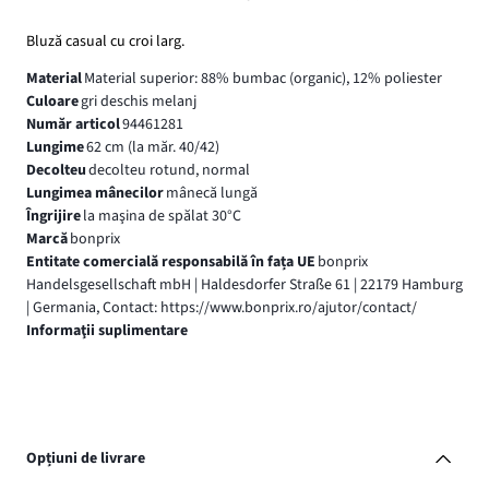
Bluză casual cu croi larg.
Material
Material superior: 88% bumbac (organic), 12% poliester
Culoare
gri deschis melanj
Număr articol
94461281
Lungime
62 cm (la măr. 40/42)
Decolteu
decolteu rotund, normal
Lungimea mânecilor
mânecă lungă
Îngrijire
la maşina de spălat 30°C
Marcă
bonprix
Entitate comercială responsabilă în fața UE
bonprix
Handelsgesellschaft mbH | Haldesdorfer Straße 61 | 22179 Hamburg
| Germania, Contact: https://www.bonprix.ro/ajutor/contact/
Informaţii suplimentare
Opțiuni de livrare