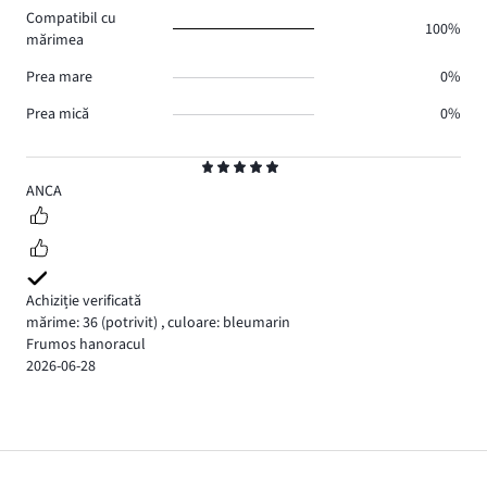
Compatibil cu
100%
mărimea
Prea mare
0%
Prea mică
0%
Evaluare
5
ANCA
Achiziție verificată
mărime: 36
(potrivit)
,
culoare: bleumarin
Frumos hanoracul
2026-06-28