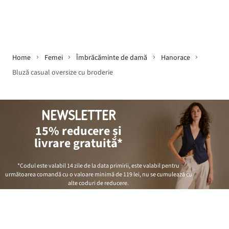
Home
Femei
Îmbrăcăminte de damă
Hanorace
Bluză casual oversize cu broderie
NEWSLETTER
15% reducere și
livrare gratuită*
*Codul este valabil 14 zile de la data primirii, este valabil pentru
următoarea comandă cu o valoare minimă de
119 lei
, nu se cumulează cu
alte coduri de reducere.