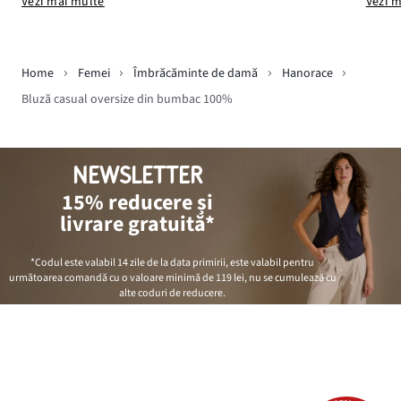
Vezi mai multe
Vezi 
Home
Femei
Îmbrăcăminte de damă
Hanorace
Bluză casual oversize din bumbac 100%
NEWSLETTER
15% reducere și
livrare gratuită*
*Codul este valabil 14 zile de la data primirii, este valabil pentru
următoarea comandă cu o valoare minimă de
119 lei
, nu se cumulează cu
alte coduri de reducere.