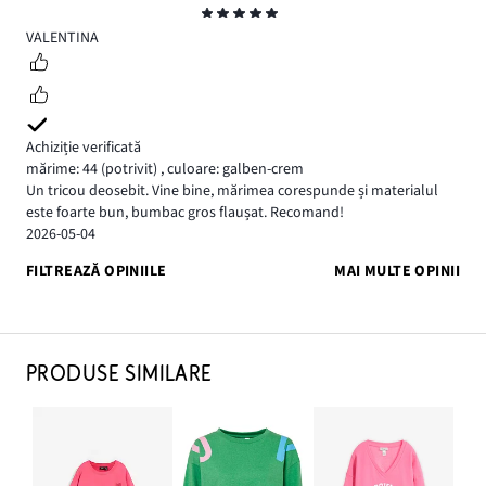
Evaluare
5
VALENTINA
Achiziție verificată
mărime: 44
(potrivit)
,
culoare: galben-crem
Un tricou deosebit. Vine bine, mărimea corespunde și materialul
este foarte bun, bumbac gros flaușat. Recomand!
2026-05-04
FILTREAZĂ OPINIILE
MAI MULTE OPINII
PRODUSE SIMILARE