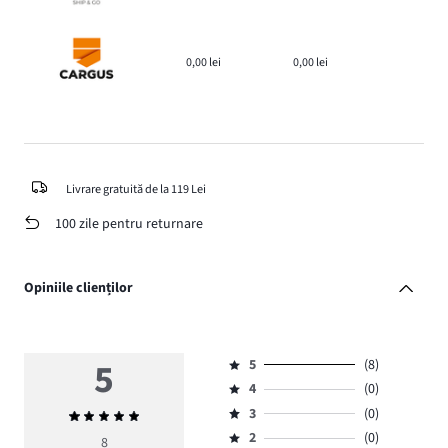
0,00 lei
0,00 lei
Livrare gratuită de la 119 Lei
100 zile pentru returnare
Opiniile clienților
5
5
(8)
Evaluare
4
(0)
5,
Evaluare
numărul
3
(0)
Evaluarea
4,
Evaluare
de
medie
numărul
2
(0)
3,
8
Evaluare