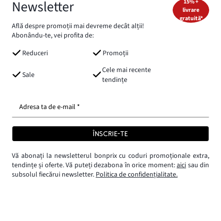
Newsletter
15% +
livrare
gratuită*
Află despre promoții mai devreme decât alții!
Abonându-te, vei profita de:
Reduceri
Promoții
Cele mai recente
Sale
tendințe
Adresa ta de e-mail *
ÎNSCRIE-TE
Vă abonați la newsletterul bonprix cu coduri promoționale extra,
tendințe și oferte. Vă puteți dezabona în orice moment:
aici
sau din
subsolul fiecărui newsletter.
Politica de confidențialitate.