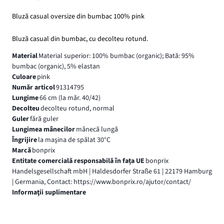
Bluză casual oversize din bumbac 100% pink
Bluză casual din bumbac, cu decolteu rotund.
Material
Material superior: 100% bumbac (organic); Bată: 95%
bumbac (organic), 5% elastan
Culoare
pink
Număr articol
91314795
Lungime
66 cm (la măr. 40/42)
Decolteu
decolteu rotund, normal
Guler
fără guler
Lungimea mânecilor
mânecă lungă
Îngrijire
la maşina de spălat 30°C
Marcă
bonprix
Entitate comercială responsabilă în fața UE
bonprix
Handelsgesellschaft mbH | Haldesdorfer Straße 61 | 22179 Hamburg
| Germania, Contact: https://www.bonprix.ro/ajutor/contact/
Informaţii suplimentare