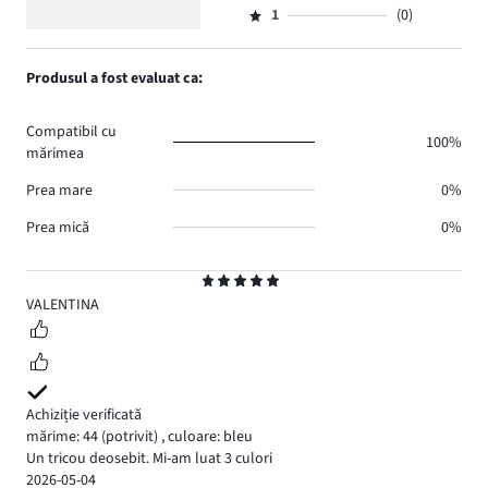
voturi
5
de
numărul
1
(0)
2,
Evaluare
8.
voturi
de
numărul
1,
0.
voturi
de
numărul
Produsul a fost evaluat ca:
0.
voturi
de
0.
voturi
Compatibil cu
0.
100%
mărimea
Prea mare
0%
Prea mică
0%
Evaluare
5
VALENTINA
Achiziție verificată
mărime: 44
(potrivit)
,
culoare: bleu
Un tricou deosebit. Mi-am luat 3 culori
2026-05-04