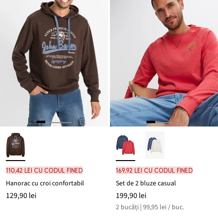
110,42 lei cu codul FINED
169,92 lei cu codul FINED
Hanorac cu croi confortabil
Set de 2 bluze casual
129,90 lei
199,90 lei
2 bucăți | 99,95 lei / buc.