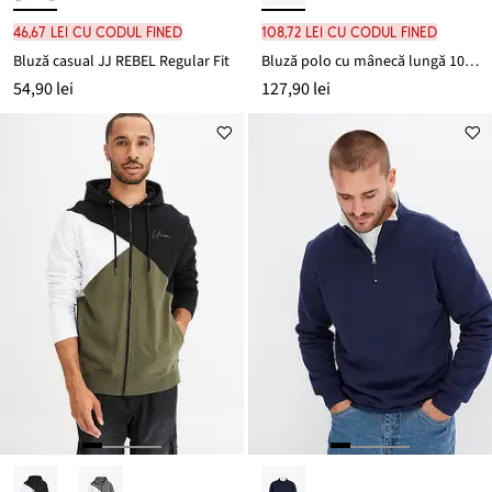
46,67 lei cu codul FINED
108,72 lei cu codul FINED
Bluză casual JJ REBEL Regular Fit
Bluză polo cu mânecă lungă 100% din bumbac organic
54,90 lei
127,90 lei