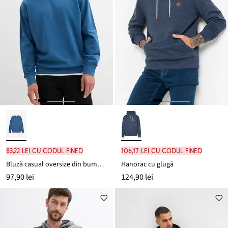
83,22 lei cu codul FINED
106,17 lei cu codul FINED
Bluză casual oversize din bumbac organic 100%
Hanorac cu glugă
97,90 lei
124,90 lei