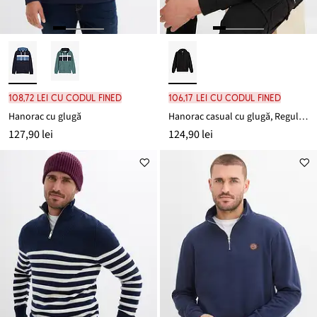
108,72 lei cu codul FINED
106,17 lei cu codul FINED
Hanorac cu glugă
Hanorac casual cu glugă, Regular Fit
127,90 lei
124,90 lei