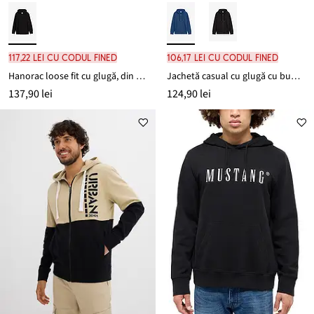
117,22 lei cu codul FINED
106,17 lei cu codul FINED
Hanorac loose fit cu glugă, din bumbac organic
Jachetă casual cu glugă cu bumbac organic, model Loose Fit
137,90 lei
124,90 lei