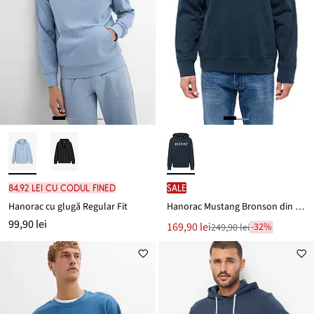
84,92 lei cu codul FINED
SALE
Hanorac cu glugă Regular Fit
Hanorac Mustang Bronson din bumbac organic 100%
99,90 lei
Noul
169,90 lei
-32%
249,90 lei
Reducere
preț
de
este
preț
249,90 lei