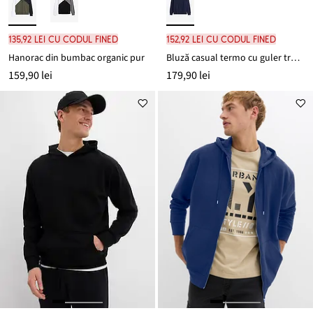
135,92 lei cu codul FINED
152,92 lei cu codul FINED
Hanorac din bumbac organic pur
Bluză casual termo cu guler troyer, cu căptușeală călduroasă
159,90 lei
179,90 lei