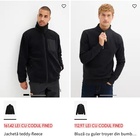
161,42 lei cu codul FINED
112,97 lei cu codul FINED
Jachetă teddy-fleece
Bluză cu guler troyer din bumbac organic 100%