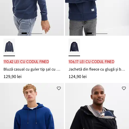
110,42 lei cu codul FINED
106,17 lei cu codul FINED
Bluză casual cu guler tip șal cu detalii din imitație de piele
Jachetă din fleece cu glugă și buzunare aplicate
129,90 lei
124,90 lei