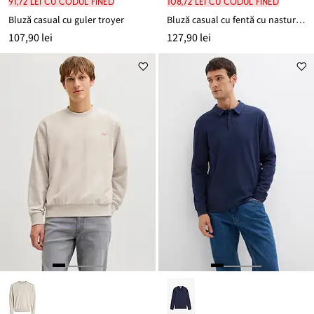
91,72 lei cu codul FINED
108,72 lei cu codul FINED
Bluză casual cu guler troyer
Bluză casual cu fentă cu nasturi, 100% din bumbac organic
107,90 lei
127,90 lei