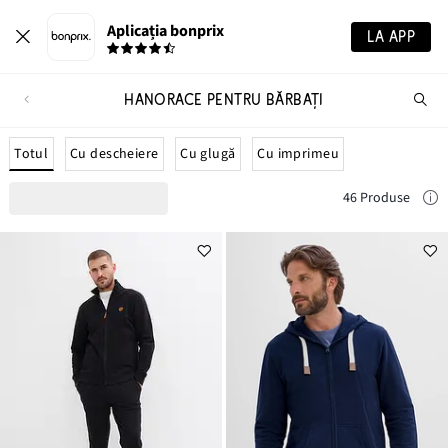
Aplicația bonprix
LA APP
HANORACE PENTRU BĂRBAŢI
Ca
pr
Totul
Cu descheiere
Cu glugă
Cu imprimeu
46 Produse