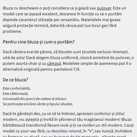
Bluza cu descheiere o poți considera ca și geacă sau
pulover
. Este un
model care se așează excelent, deoarece în funcție cu ce o purtăm
depinde caracterul stilizație per ansamblu. Materialele mai goase
asigură protecție termică, datorită căruia pot lua locul geci fără
probleme.
Pentru cine bluza și cum o purtăm?
Dacă cândva erai de părere, că bluzele sunt ținutele exclusiv tinerești,
uită de asta! Dacă alegem bluza uniformă, clasică amintind de pulover, o
putem asorta chiar și cu
cămașă
. Modelele simple de asemenea pot fi o
alternativă originală pentru pantalonii 7/8.
De ce bluza?
Este confortabilă;
Este călduroasă;
Universală din punct de vedere al stilului;
Se potrivește oricărei vârste și tipului siluetei;
Dacă te gândești des, cu ce să te îmbraci, apreciezi confortul și stilul
modern, nu aștepta și invită în șifonierul tău magicianul modern! Bluza
bărbătească transformă fiecare look și-ți va conferi un stil modern. Cauți
model cu șnur sau fără, cu decolteu rotund, în ”V”, sau tunică, închidere