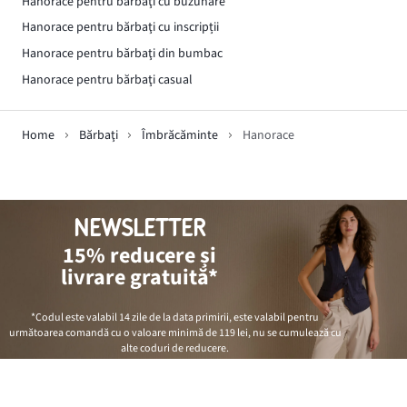
Hanorace pentru bărbaţi cu buzunare
Hanorace pentru bărbaţi cu inscripții
Hanorace pentru bărbaţi din bumbac
Hanorace pentru bărbaţi casual
Home
Bărbaţi
Îmbrăcăminte
Hanorace
NEWSLETTER
15% reducere și
livrare gratuită*
*Codul este valabil 14 zile de la data primirii, este valabil pentru
următoarea comandă cu o valoare minimă de
119 lei
, nu se cumulează cu
alte coduri de reducere.