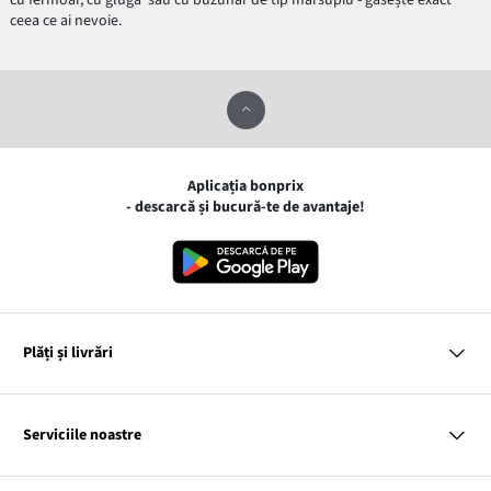
cu fermoar, cu glugă sau cu buzunar de tip marsupiu - găsește exact
ceea ce ai nevoie.
Aplicația bonprix
- descarcă și bucură-te de avantaje!
Plăți și livrări
MasterCard
VISA
Serviciile noastre
Gpay
Apple pay
Întrebări și răspunsuri