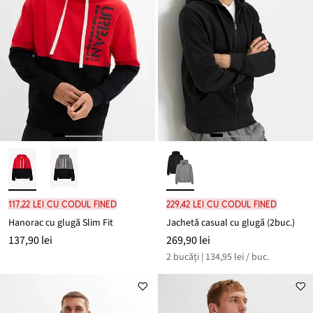
117,22 lei cu codul FINED
229,42 lei cu codul FINED
Hanorac cu glugă Slim Fit
Jachetă casual cu glugă (2buc.)
137,90 lei
269,90 lei
2 bucăți | 134,95 lei / buc.