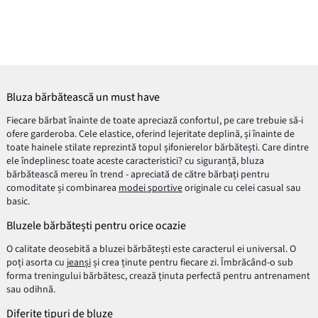
Bluza bărbătească un must have
Fiecare bărbat înainte de toate apreciază confortul, pe care trebuie să-i
ofere garderoba. Cele elastice, oferind lejeritate deplină, și înainte de
toate hainele stilate reprezintă topul șifonierelor bărbătești. Care dintre
ele îndeplinesc toate aceste caracteristici? cu siguranță, bluza
bărbătească mereu în trend - apreciată de către bărbați pentru
comoditate și combinarea
modei sportive
originale cu celei casual sau
basic.
Bluzele bărbătești pentru orice ocazie
O calitate deosebită a bluzei bărbătești este caracterul ei universal. O
poți asorta cu
jeanși
și crea ținute pentru fiecare zi. Îmbrăcând-o sub
forma treningului bărbătesc, crează ținuta perfectă pentru antrenament
sau odihnă.
Diferite tipuri de bluze