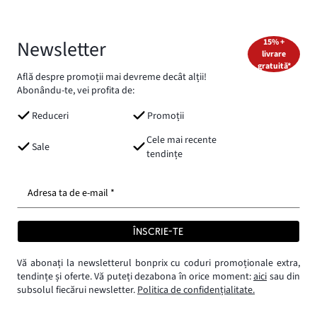
Newsletter
15% +
livrare
gratuită*
Află despre promoții mai devreme decât alții!
Abonându-te, vei profita de:
Reduceri
Promoții
Cele mai recente
Sale
tendințe
Adresa ta de e-mail *
ÎNSCRIE-TE
Vă abonați la newsletterul bonprix cu coduri promoționale extra,
tendințe și oferte. Vă puteți dezabona în orice moment:
aici
sau din
subsolul fiecărui newsletter.
Politica de confidențialitate.