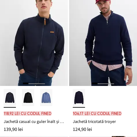
118,92 lei cu codul FINED
106,17 lei cu codul FINED
Jachetă casual cu guler înalt și detalii din imitație de piele
Jachetă tricotată troyer
139,90 lei
124,90 lei