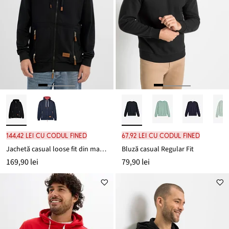
144,42 lei cu codul FINED
67,92 lei cu codul FINED
Jachetă casual loose fit din material moale cu bumbac, Loose Fit
Bluză casual Regular Fit
169,90 lei
79,90 lei