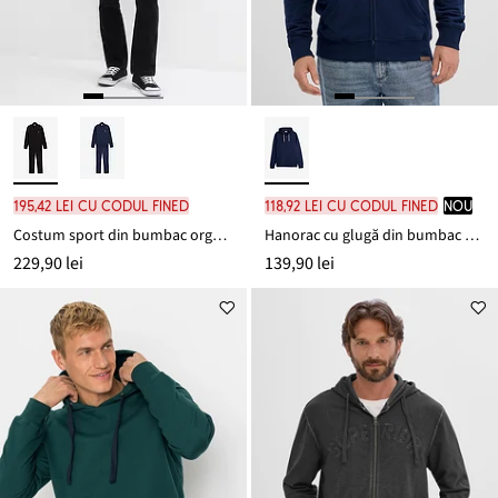
195,42 lei cu codul FINED
118,92 lei cu codul FINED
nou
Costum sport din bumbac organic 100% (set/2 piese)
Hanorac cu glugă din bumbac 100%
229,90 lei
139,90 lei