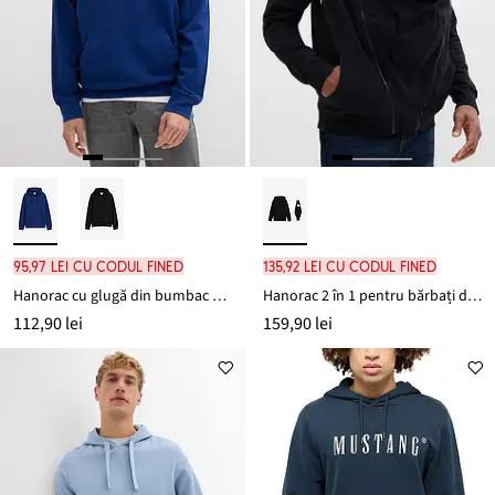
95,97 lei cu codul FINED
135,92 lei cu codul FINED
Hanorac cu glugă din bumbac organic 100%, Loose Fit
Hanorac 2 în 1 pentru bărbați din bumbac moale, pentru purtarea bebelușului
112,90 lei
159,90 lei