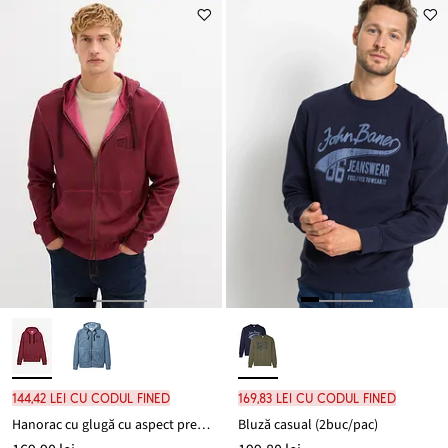
144,42 lei cu codul FINED
169,83 lei cu codul FINED
Hanorac cu glugă cu aspect prespălat
Bluză casual (2buc/pac)