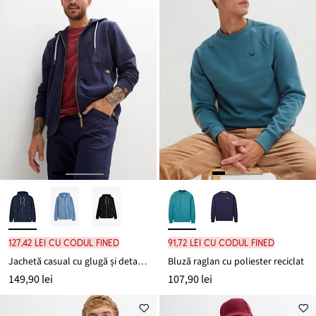
127,42 lei cu codul FINED
91,72 lei cu codul FINED
Jachetă casual cu glugă și detalii din imitație de piele
Bluză raglan cu poliester reciclat
149,90 lei
107,90 lei