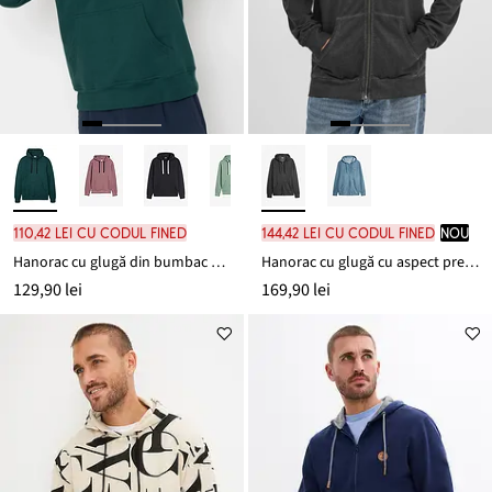
110,42 lei cu codul FINED
144,42 lei cu codul FINED
nou
Hanorac cu glugă din bumbac 100%
Hanorac cu glugă cu aspect prespălat din bumbac 100%
129,90 lei
169,90 lei