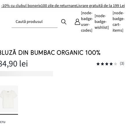
-10% cu clubul bonprix
100 zile de returnare
Livrare gratuită de la 199 Lei
[node-
[node-
[node-
badge-
badge-
Caută produsul
badge-
user-
cart-
wishlist]
codes]
items]
BLUZĂ DIN BUMBAC ORGANIC 100%
84,90 lei
(3)
cru