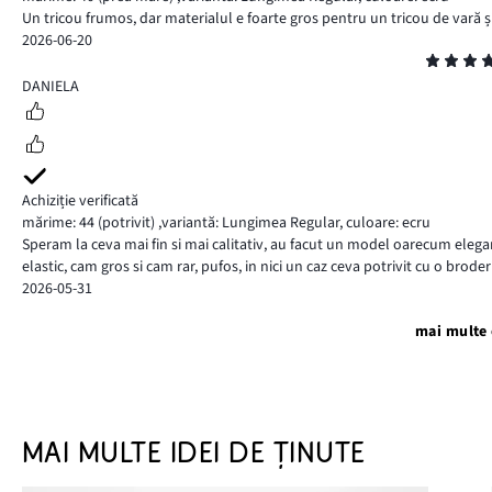
Un tricou frumos, dar materialul e foarte gros pentru un tricou de vară și
2026-06-20
Evaluare
4
DANIELA
Achiziție verificată
mărime: 44
(potrivit)
,
variantă: Lungimea Regular,
culoare: ecru
Speram la ceva mai fin si mai calitativ, au facut un model oarecum eleg
elastic, cam gros si cam rar, pufos, in nici un caz ceva potrivit cu o broder
2026-05-31
mai multe 
MAI MULTE IDEI DE ȚINUTE