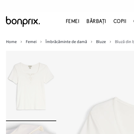
FEMEI
BĂRBAŢI
COPII
Home
Femei
Îmbrăcăminte de damă
Bluze
Bluză din