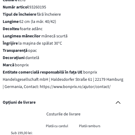
Număr articol
93260195
Tipul de încheiere
fără încheiere
Lungime
62 cm (la măr. 40/42)
Decolteu
foarte adânc
Lungimea mânecilor
mânecă scurtă
Îngrijire
la maşina de spălat 30°C
Transparență
opac
Decorațiuni
dantelă
Marcă
bonprix
Entitate comercială responsabilă în fața UE
bonprix
Handelsgesellschaft mbH | Haldesdorfer Straße 61 | 22179 Hamburg
| Germania, Contact: https://www.bonprix.ro/ajutor/contact/
Opțiuni de livrare
Costurile de livrare
Plată cu cardul
Plată ramburs
Sub 199,00 lei: