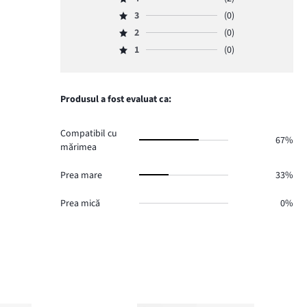
5,
Evaluare
numărul
3
(0)
4,
Evaluare
de
numărul
2
(0)
3,
Evaluare
voturi
de
numărul
1
(0)
2,
1.
Evaluare
voturi
de
numărul
1,
2.
voturi
de
numărul
0.
voturi
de
Produsul a fost evaluat ca:
0.
voturi
0.
Compatibil cu
67%
mărimea
Prea mare
33%
Prea mică
0%