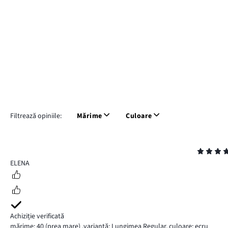
Filtrează opiniile:
Mărime
Culoare
Evaluare
4
ELENA
Achiziție verificată
mărime: 40
(prea mare)
,
variantă: Lungimea Regular,
culoare: ecru