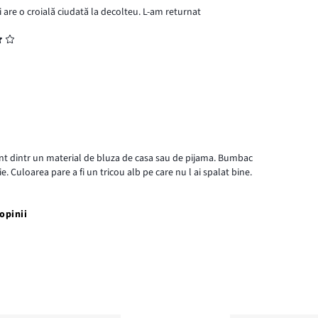
 are o croială ciudată la decolteu. L-am returnat
ant dintr un material de bluza de casa sau de pijama. Bumbac
ie. Culoarea pare a fi un tricou alb pe care nu l ai spalat bine.
opinii