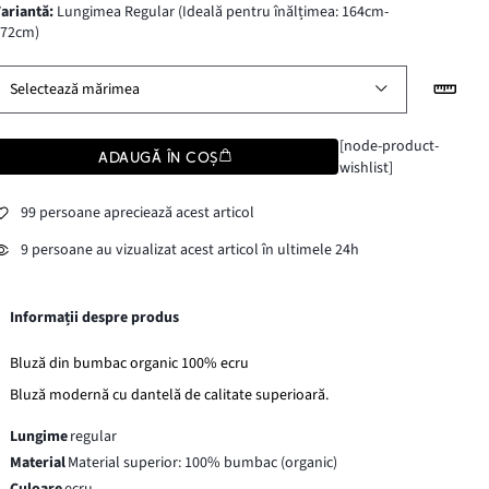
variantă
:
Lungimea Regular (Ideală pentru înălțimea: 164cm-
172cm)
Selectează mărimea
[node-product-
ADAUGĂ ÎN COȘ
wishlist]
99 persoane apreciează acest articol
9 persoane au vizualizat acest articol în ultimele 24h
Informații despre produs
Bluză din bumbac organic 100% ecru
Bluză modernă cu dantelă de calitate superioară.
Lungime
regular
Material
Material superior: 100% bumbac (organic)
Culoare
ecru