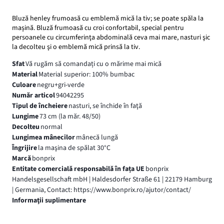
Bluză henley frumoasă cu emblemă mică la tiv; se poate spăla la
mașină. Bluză frumoasă cu croi confortabil, special pentru
persoanele cu circumferinţa abdominală ceva mai mare, nasturi şic
la decolteu şi o emblemă mică prinsă la tiv.
Sfat
Vă rugăm să comandați cu o mărime mai mică
Material
Material superior: 100% bumbac
Culoare
negru+gri-verde
Număr articol
94042295
Tipul de încheiere
nasturi, se închide în faţă
Lungime
73 cm (la măr. 48/50)
Decolteu
normal
Lungimea mânecilor
mânecă lungă
Îngrijire
la maşina de spălat 30°C
Marcă
bonprix
Entitate comercială responsabilă în fața UE
bonprix
Handelsgesellschaft mbH | Haldesdorfer Straße 61 | 22179 Hamburg
| Germania, Contact: https://www.bonprix.ro/ajutor/contact/
Informaţii suplimentare