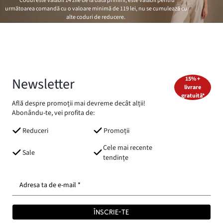
*Codul este valabil 14 zile de la data primirii, este valabil pentru
următoarea comandă cu o valoare minimă de
119 lei
, nu se cumulează cu
alte coduri de reducere.
Newsletter
15% +
livrare
gratuită*
Află despre promoții mai devreme decât alții!
Abonându-te, vei profita de:
Reduceri
Promoții
Cele mai recente
Sale
tendințe
Adresa ta de e-mail *
ÎNSCRIE-TE