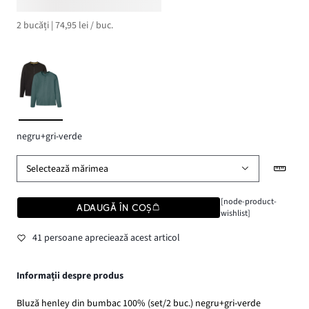
2 bucăți | 74,95 lei / buc.
negru+gri-verde
Selectează mărimea
[node-product-
ADAUGĂ ÎN COȘ
wishlist]
41 persoane apreciează acest articol
Informații despre produs
Bluză henley din bumbac 100% (set/2 buc.) negru+gri-verde