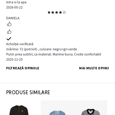
intra si la apa
2026-05-22
Evaluare
4
DANIELA
Achiziție verificată
mărime: 72
(potrivit)
,
culoare: negru+gri-verde
Putin prea subtiri, ca material. Marime buna. Croite confortabil
2025-12-25
FILTREAZĂ OPINIILE
MAI MULTE OPINII
PRODUSE SIMILARE