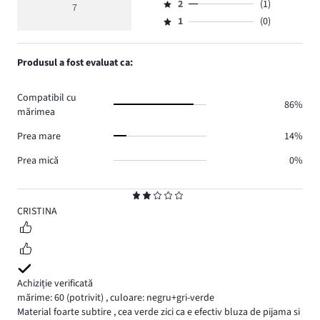
de
medie
numărul
2
(1)
3,
7
Evaluare
voturi
4
de
numărul
1
(0)
2,
Evaluare
5.
voturi
de
numărul
1,
1.
voturi
de
numărul
Produsul a fost evaluat ca:
0.
voturi
de
1.
voturi
Compatibil cu
0.
86%
mărimea
Prea mare
14%
Prea mică
0%
Evaluare
2
CRISTINA
Achiziție verificată
mărime: 60
(potrivit)
,
culoare: negru+gri-verde
Material foarte subtire , cea verde zici ca e efectiv bluza de pijama si