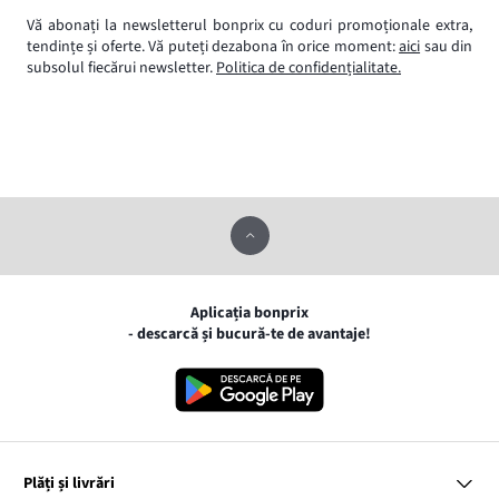
Vă abonați la newsletterul bonprix cu coduri promoționale extra,
tendințe și oferte. Vă puteți dezabona în orice moment:
aici
sau din
subsolul fiecărui newsletter.
Politica de confidențialitate.
Aplicația bonprix
- descarcă și bucură-te de avantaje!
Plăți și livrări