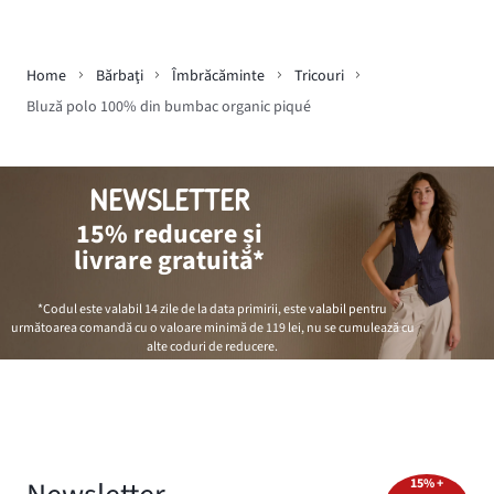
Home
Bărbaţi
Îmbrăcăminte
Tricouri
Bluză polo 100% din bumbac organic piqué
NEWSLETTER
15% reducere și
livrare gratuită*
*Codul este valabil 14 zile de la data primirii, este valabil pentru
următoarea comandă cu o valoare minimă de
119 lei
, nu se cumulează cu
alte coduri de reducere.
15% +