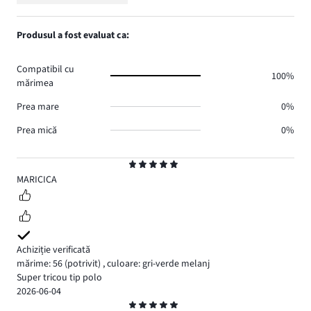
Evaluare
3.
voturi
de
numărul
1,
0.
voturi
de
numărul
Produsul a fost evaluat ca:
0.
voturi
de
0.
voturi
Compatibil cu
0.
100%
mărimea
Prea mare
0%
Prea mică
0%
Evaluare
5
MARICICA
Achiziție verificată
mărime: 56
(potrivit)
,
culoare: gri-verde melanj
Super tricou tip polo
2026-06-04
Evaluare