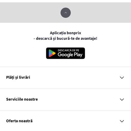
Aplicația bonprix
- descarcă și bucură-te de avantaje!
Plăți și livrări
MasterCard
VISA
Serviciile noastre
Gpay
Apple pay
Întrebări și răspunsuri
Livrare și Plată
Oferta noastră
Cargus
Returnări și reclamații
Tabele cu mărimi