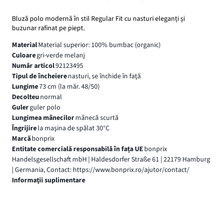
Bluză polo modernă în stil Regular Fit cu nasturi eleganți și
buzunar rafinat pe piept.
Material
Material superior: 100% bumbac (organic)
Culoare
gri-verde melanj
Număr articol
92123495
Tipul de încheiere
nasturi, se închide în faţă
Lungime
73 cm (la măr. 48/50)
Decolteu
normal
Guler
guler polo
Lungimea mânecilor
mânecă scurtă
Îngrijire
la maşina de spălat 30°C
Marcă
bonprix
Entitate comercială responsabilă în fața UE
bonprix
Handelsgesellschaft mbH | Haldesdorfer Straße 61 | 22179 Hamburg
| Germania, Contact: https://www.bonprix.ro/ajutor/contact/
Informaţii suplimentare