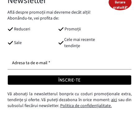
Newsletter
livrare
gratuită*
Află despre promoții mai devreme decât alții!
Abonându-te, vei profita de:
Reduceri
Promoții
Cele mai recente
Sale
tendințe
Adresa ta de e-mail *
ÎNSCRIE-TE
Vă abonați la newsletterul bonprix cu coduri promoționale extra,
tendințe și oferte. Vă puteți dezabona în orice moment:
aici
sau din
subsolul fiecărui newsletter.
Politica de confidențialitate.