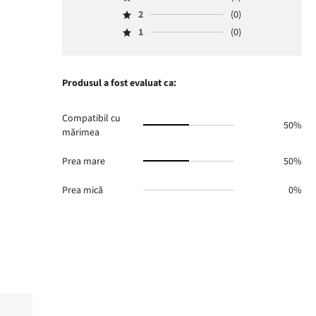
Evaluare
de
numărul
2
(0)
3,
Evaluare
voturi
de
numărul
1
(0)
2,
1.
Evaluare
voturi
de
numărul
1,
1.
voturi
de
numărul
0.
voturi
de
Produsul a fost evaluat ca:
0.
voturi
0.
Compatibil cu
50%
mărimea
Prea mare
50%
Prea mică
0%