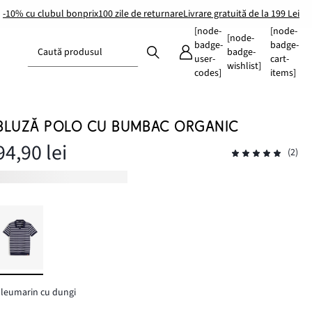
-10% cu clubul bonprix
100 zile de returnare
Livrare gratuită de la 199 Lei
[node-
[node-
[node-
badge-
badge-
Caută produsul
badge-
user-
cart-
wishlist]
codes]
items]
BLUZĂ POLO CU BUMBAC ORGANIC
94,90 lei
(2)
leumarin cu dungi