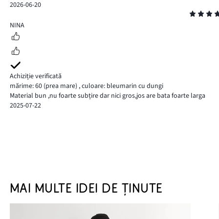
2026-06-20
Evaluare
4
NINA
Achiziție verificată
mărime: 60
(prea mare)
,
culoare: bleumarin cu dungi
Material bun ,nu foarte subțire dar nici gros,jos are bata foarte larga
2025-07-22
MAI MULTE IDEI DE ȚINUTE