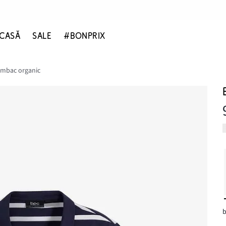
CASĂ
SALE
#BONPRIX
umbac organic
b