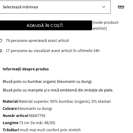
Selectează mărimea
[node-product-
ADAUGĂ ÎN COȘ
wishlist]
79 persoane apreciează acest articol
17 persoane au vizualizat acest articol în ultimele 24h
Informații despre produs
Bluză polo cu bumbac organic bleumarin cu dungi
Bluză polo cu manșete și o mică emblemă din imitație de piele.
Material
Material superior: 95% bumbac (organic), 5% elastan
Culoare
bleumarin cu dungi
Număr articol
96667795
Lungime
73 cm (la măr. 48/50)
Trăsături
mult mai mult confort prin stretch