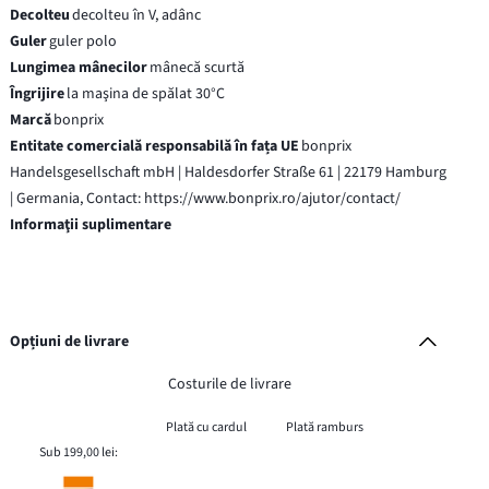
Decolteu
decolteu în V, adânc
Guler
guler polo
Lungimea mânecilor
mânecă scurtă
Îngrijire
la maşina de spălat 30°C
Marcă
bonprix
Entitate comercială responsabilă în fața UE
bonprix
Handelsgesellschaft mbH | Haldesdorfer Straße 61 | 22179 Hamburg
| Germania, Contact: https://www.bonprix.ro/ajutor/contact/
Informaţii suplimentare
Opțiuni de livrare
Costurile de livrare
Plată cu cardul
Plată ramburs
Sub 199,00 lei: