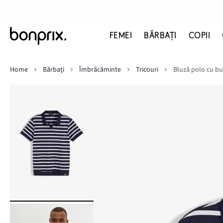
FEMEI
BĂRBAŢI
COPII
Home
Bărbaţi
Îmbrăcăminte
Tricouri
Bluză polo cu b