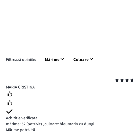
Filtrează opiniile:
Mărime
Culoare
Evaluare
5
MARIA CRISTINA
Achiziție verificată
mărime: 52
(potrivit)
,
culoare: bleumarin cu dungi
Mărime potrivită