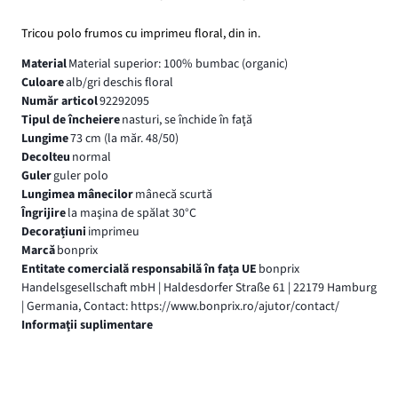
Tricou polo frumos cu imprimeu floral, din in.
Material
Material superior: 100% bumbac (organic)
Culoare
alb/gri deschis floral
Număr articol
92292095
Tipul de încheiere
nasturi, se închide în faţă
Lungime
73 cm (la măr. 48/50)
Decolteu
normal
Guler
guler polo
Lungimea mânecilor
mânecă scurtă
Îngrijire
la maşina de spălat 30°C
Decorațiuni
imprimeu
Marcă
bonprix
Entitate comercială responsabilă în fața UE
bonprix
Handelsgesellschaft mbH | Haldesdorfer Straße 61 | 22179 Hamburg
| Germania, Contact: https://www.bonprix.ro/ajutor/contact/
Informaţii suplimentare