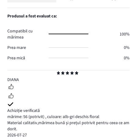
Evaluare
2.
voturi
de
numărul
1,
0.
voturi
de
numărul
Produsul a fost evaluat ca:
0.
voturi
de
0.
voturi
Compatibil cu
0.
100%
mărimea
Prea mare
0%
Prea mică
0%
Evaluare
5
DIANA
Achiziție verificată
mărime: 56
(potrivit)
,
culoare: alb-gri deschis floral
Material calitativ,mărimea bună și prețul potrivit pentru ceea ce am
dorit.
2026-07-27