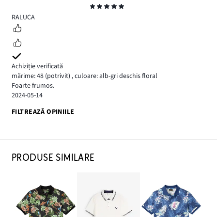
Evaluare
5
RALUCA
Achiziție verificată
mărime: 48
(potrivit)
,
culoare: alb-gri deschis floral
Foarte frumos.
2024-05-14
FILTREAZĂ OPINIILE
PRODUSE SIMILARE