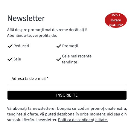
Newsletter
15% +
livrare
gratuită*
Află despre promoții mai devreme decât alții!
Abonându-te, vei profita de:
Reduceri
Promoții
Cele mai recente
Sale
tendințe
Adresa ta de e-mail *
ÎNSCRIE-TE
Vă abonați la newsletterul bonprix cu coduri promoționale extra,
tendințe și oferte. Vă puteți dezabona în orice moment:
aici
sau din
subsolul fiecărui newsletter.
Politica de confidențialitate.