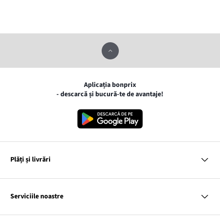
Aplicația bonprix
- descarcă și bucură-te de avantaje!
Plăți și livrări
MasterCard
VISA
Serviciile noastre
Gpay
Apple pay
Întrebări și răspunsuri