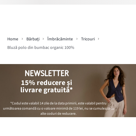
Home
Bărbaţi
Îmbrăcăminte
Tricouri
Bluză polo din bumbac organic 100%
NEWSLETTER
15% reducere și
livrare gratuită*
*Codul este valabil 14 zile de la data primirii, este valabil pentru
următoarea comandă cu o valoare minimă de
119 lei
, nu se cumulează cu
alte coduri de reducere.