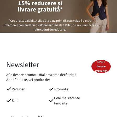
15% reducere și
livrare gratuită*
*Codul este valabil 14 zile de la data primirii, este valabil pentru
următoarea comandă cu o valoare minimă de
119 lei
, nu se cumulează cu
alte coduri de reducere.
Newsletter
15% +
livrare
gratuită*
Află despre promoții mai devreme decât alții!
Abonându-te, vei profita de:
Reduceri
Promoții
Cele mai recente
Sale
tendințe