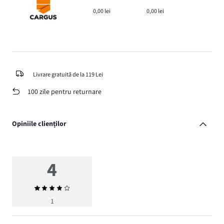
0,00 lei
0,00 lei
Livrare gratuită de la 119 Lei
100 zile pentru returnare
Opiniile clienților
4
Evaluarea
medie
1
4