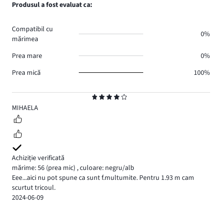
Produsul a fost evaluat ca:
Compatibil cu
0%
mărimea
Prea mare
0%
Prea mică
100%
Evaluare
4
MIHAELA
Achiziție verificată
mărime: 56
(prea mic)
,
culoare: negru/alb
Eee...aici nu pot spune ca sunt f.multumite. Pentru 1.93 m cam
scurtut tricoul.
2024-06-09