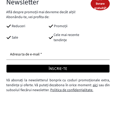
Newsletter
livrare
gratuită*
Află despre promoții mai devreme decât alții!
Abonându-te, vei profita de:
Reduceri
Promoții
Cele mai recente
Sale
tendințe
Adresa ta de e-mail *
ÎNSCRIE-TE
Vă abonați la newsletterul bonprix cu coduri promoționale extra,
tendințe și oferte. Vă puteți dezabona în orice moment:
aici
sau din
subsolul fiecărui newsletter.
Politica de confidențialitate.