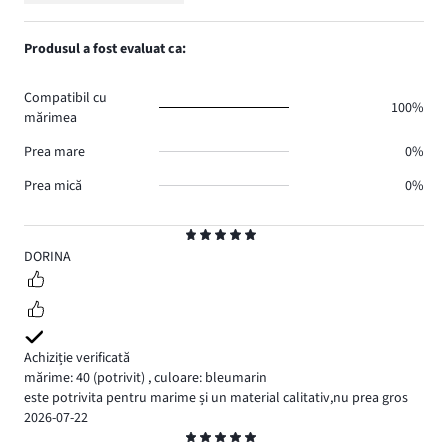
Evaluare
7.
voturi
de
numărul
1,
0.
voturi
de
numărul
Produsul a fost evaluat ca:
0.
voturi
de
0.
voturi
Compatibil cu
0.
100%
mărimea
Prea mare
0%
Prea mică
0%
Evaluare
5
DORINA
Achiziție verificată
mărime: 40
(potrivit)
,
culoare: bleumarin
este potrivita pentru marime și un material calitativ,nu prea gros
2026-07-22
Evaluare