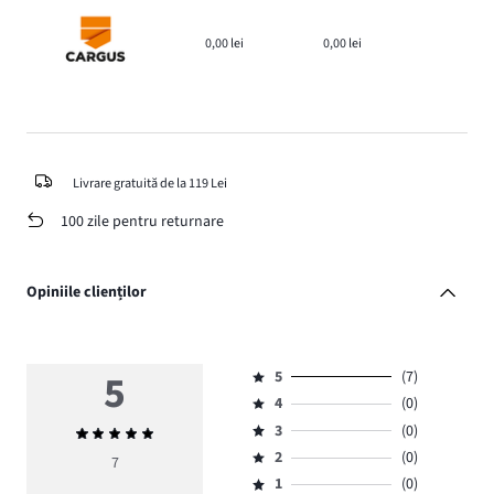
0,00 lei
0,00 lei
Livrare gratuită de la 119 Lei
100 zile pentru returnare
Opiniile clienților
5
5
(7)
Evaluare
4
(0)
5,
Evaluare
numărul
3
(0)
Evaluarea
4,
Evaluare
de
medie
numărul
2
(0)
3,
7
Evaluare
voturi
5
de
numărul
1
(0)
2,