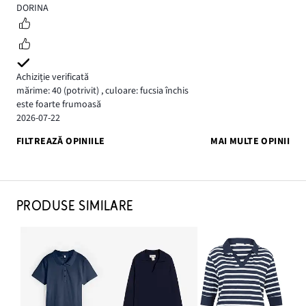
5
DORINA
Achiziție verificată
mărime: 40
(potrivit)
,
culoare: fucsia închis
este foarte frumoasă
2026-07-22
FILTREAZĂ OPINIILE
MAI MULTE OPINII
PRODUSE SIMILARE