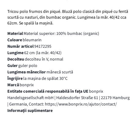
Tricou polo frumos din piqué. Bluză polo clasică din piqué cu fentă
scurtă cu nasturi, din bumbac organic. Lungimea la măr. 40/42 cca
62cm. Se spală la mașină.
Material
Material superior: 100% bumbac (organic)
Culoare
bleumarin
Număr articol
94172295
Lungime
62 cm (la măr. 40/42)
Decolteu
decolteu în V, normal
Guler
guler polo
Lungimea mânecilor
mânecă scurtă
Îngrijire
la maşina de spălat 30°C
Marcă
bonprix
Entitate comercială responsabilă în fața UE
bonprix
Handelsgesellschaft mbH | Haldesdorfer Straße 61 | 22179 Hamburg
| Germania, Contact: https://www.bonprix.ro/ajutor/contact/
Informaţii suplimentare