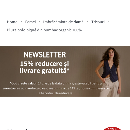
Home
Femei
Îmbrăcăminte de damă
Tricouri
Bluză polo piqué din bumbac organic 100%
NEWSLETTER
15% reducere și
livrare gratuită*
*Codul este valabil 14 zile de la data primirii, este valabil pentru
următoarea comandă cu o valoare minimă de
119 lei
, nu se cumulează cu
alte coduri de reducere.
15% +