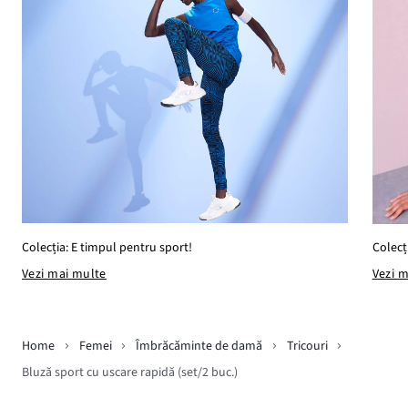
Colecția: E timpul pentru sport!
Colecț
Vezi mai multe
Vezi 
Home
Femei
Îmbrăcăminte de damă
Tricouri
Bluză sport cu uscare rapidă (set/2 buc.)