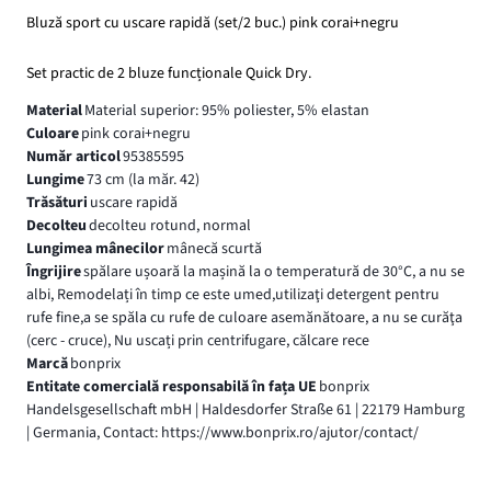
Bluză sport cu uscare rapidă (set/2 buc.) pink corai+negru
Set practic de 2 bluze funcționale Quick Dry.
Material
Material superior: 95% poliester, 5% elastan
Culoare
pink corai+negru
Număr articol
95385595
Lungime
73 cm (la măr. 42)
Trăsături
uscare rapidă
Decolteu
decolteu rotund, normal
Lungimea mânecilor
mânecă scurtă
Îngrijire
spălare ușoară la mașină la o temperatură de 30°C, a nu se
albi, Remodelați în timp ce este umed,utilizaţi detergent pentru
rufe fine,a se spăla cu rufe de culoare asemănătoare, a nu se curăţa
(cerc - cruce), Nu uscați prin centrifugare, călcare rece
Marcă
bonprix
Entitate comercială responsabilă în fața UE
bonprix
Handelsgesellschaft mbH | Haldesdorfer Straße 61 | 22179 Hamburg
| Germania, Contact: https://www.bonprix.ro/ajutor/contact/