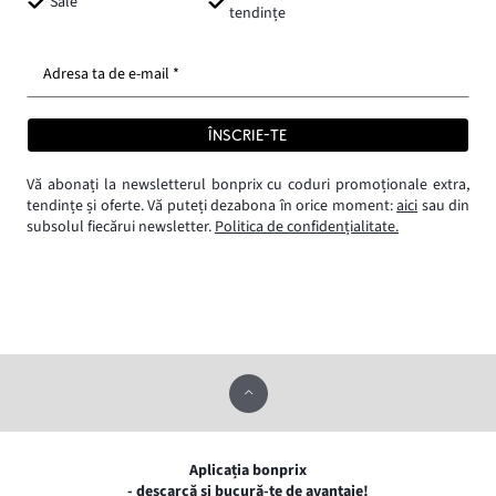
Sale
tendințe
Adresa ta de e-mail *
ÎNSCRIE-TE
Vă abonați la newsletterul bonprix cu coduri promoționale extra,
tendințe și oferte. Vă puteți dezabona în orice moment:
aici
sau din
subsolul fiecărui newsletter.
Politica de confidențialitate.
Aplicația bonprix
- descarcă și bucură-te de avantaje!