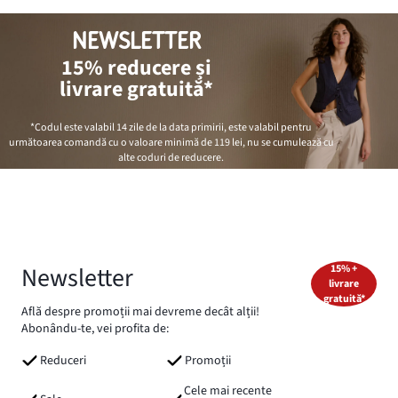
NEWSLETTER
15% reducere și
livrare gratuită*
*Codul este valabil 14 zile de la data primirii, este valabil pentru
următoarea comandă cu o valoare minimă de
119 lei
, nu se cumulează cu
alte coduri de reducere.
Newsletter
15% +
livrare
gratuită*
Află despre promoții mai devreme decât alții!
Abonându-te, vei profita de:
Reduceri
Promoții
Cele mai recente