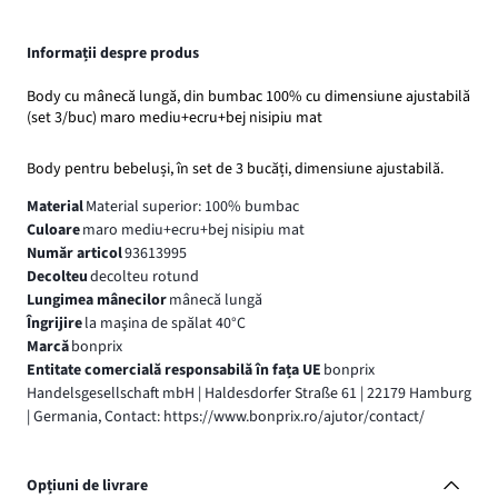
Informații despre produs
Body cu mânecă lungă, din bumbac 100% cu dimensiune ajustabilă
(set 3/buc) maro mediu+ecru+bej nisipiu mat
Body pentru bebeluși, în set de 3 bucăți, dimensiune ajustabilă.
Material
Material superior: 100% bumbac
Culoare
maro mediu+ecru+bej nisipiu mat
Număr articol
93613995
Decolteu
decolteu rotund
Lungimea mânecilor
mânecă lungă
Îngrijire
la maşina de spălat 40°C
Marcă
bonprix
Entitate comercială responsabilă în fața UE
bonprix
Handelsgesellschaft mbH | Haldesdorfer Straße 61 | 22179 Hamburg
| Germania, Contact: https://www.bonprix.ro/ajutor/contact/
Opțiuni de livrare