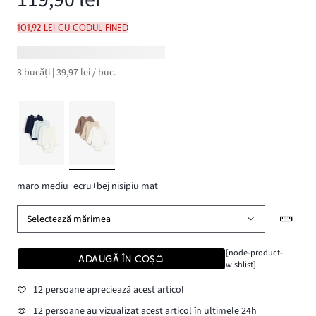
101,92 lei cu codul FINED
3 bucăți | 39,97 lei / buc.
maro mediu+ecru+bej nisipiu mat
Selectează mărimea
[node-product-
ADAUGĂ ÎN COȘ
wishlist]
12 persoane apreciează acest articol
12 persoane au vizualizat acest articol în ultimele 24h