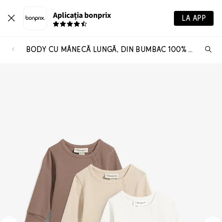
Aplicația bonprix
LA APP
BODY CU MÂNECĂ LUNGĂ, DIN BUMBAC 100% CU DIMENSIUNE AJUSTABILĂ (SET 3/BUC)
Ca
pr