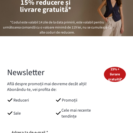
15% reducere și
livrare gratuită*
*Codul este valabil 14 zile de la data primirii, este valabil pentru
următoarea comandă cu o valoare minimă de
119 lei
, nu se cumulează cu
alte coduri de reducere.
Newsletter
15% +
livrare
gratuită*
Află despre promoții mai devreme decât alții!
Abonându-te, vei profita de:
Reduceri
Promoții
Cele mai recente
Sale
tendințe
Adresa ta de e-mail *