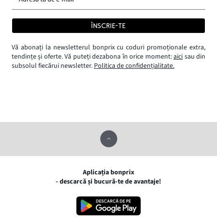
ÎNSCRIE-TE
Vă abonați la newsletterul bonprix cu coduri promoționale extra,
tendințe și oferte. Vă puteți dezabona în orice moment:
aici
sau din
subsolul fiecărui newsletter.
Politica de confidențialitate.
Aplicația bonprix
- descarcă și bucură-te de avantaje!