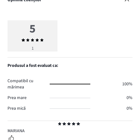
Opiniile clienților
5
Evaluarea
medie
1
5
Produsul a fost evaluat ca:
Compatibil cu
100%
mărimea
Prea mare
0%
Prea mică
0%
Evaluare
5
MARIANA