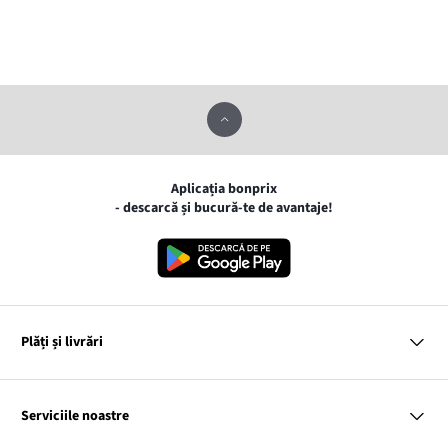
Aplicația bonprix
- descarcă și bucură-te de avantaje!
Plăți și livrări
MasterCard
VISA
Serviciile noastre
Gpay