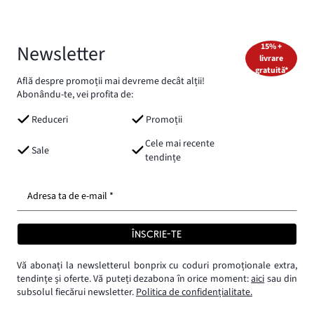
Newsletter
15% +
livrare
gratuită*
Află despre promoții mai devreme decât alții!
Abonându-te, vei profita de:
Reduceri
Promoții
Cele mai recente
Sale
tendințe
Adresa ta de e-mail *
ÎNSCRIE-TE
Vă abonați la newsletterul bonprix cu coduri promoționale extra,
tendințe și oferte. Vă puteți dezabona în orice moment:
aici
sau din
subsolul fiecărui newsletter.
Politica de confidențialitate.