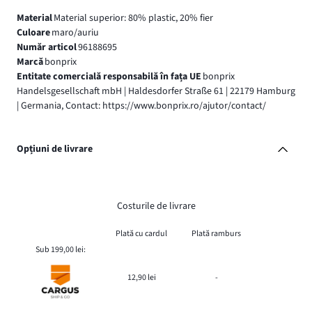
Material
Material superior: 80% plastic, 20% fier
Culoare
maro/auriu
Număr articol
96188695
Marcă
bonprix
Entitate comercială responsabilă în fața UE
bonprix
Handelsgesellschaft mbH | Haldesdorfer Straße 61 | 22179 Hamburg
| Germania, Contact: https://www.bonprix.ro/ajutor/contact/
Opțiuni de livrare
Costurile de livrare
Plată cu cardul
Plată ramburs
Sub 199,00 lei:
12,90 lei
-