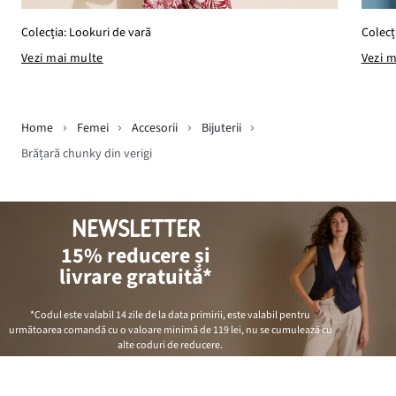
Colecți
Colecția: Lookuri de vară
Vezi 
Vezi mai multe
Home
Femei
Accesorii
Bijuterii
Brățară chunky din verigi
NEWSLETTER
15% reducere și
livrare gratuită*
*Codul este valabil 14 zile de la data primirii, este valabil pentru
următoarea comandă cu o valoare minimă de
119 lei
, nu se cumulează cu
alte coduri de reducere.