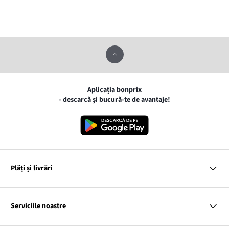
Aplicația bonprix
- descarcă și bucură-te de avantaje!
Plăți și livrări
MasterCard
VISA
Serviciile noastre
Gpay