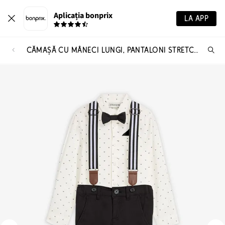
Aplicația bonprix
LA APP
CĂMAȘĂ CU MÂNECI LUNGI, PANTALONI STRETCH, BRETELE ȘI PAPION (SET/4 PIESE)
Ca
pr