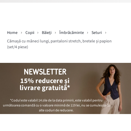
Home
Copii
Băieţi
Îmbrăcăminte
Seturi
Cămașă cu mâneci lungi, pantaloni stretch, bretele și papion
(set/4 piese)
NEWSLETTER
15% reducere și
livrare gratuită*
*Codul este valabil 14 zile de la data primirii, este valabil pentru
următoarea comandă cu o valoare minimă de
119 lei
, nu se cumulează cu
alte coduri de reducere.