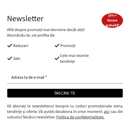
Newsletter
15% +
livrare
gratuită*
Află despre promoții mai devreme decât alții!
Abonându-te, vei profita de:
Reduceri
Promoții
Cele mai recente
Sale
tendințe
Adresa ta de e-mail *
ÎNSCRIE-TE
Vă abonați la newsletterul bonprix cu coduri promoționale extra,
tendințe și oferte. Vă puteți dezabona în orice moment:
aici
sau din
subsolul fiecărui newsletter.
Politica de confidențialitate.