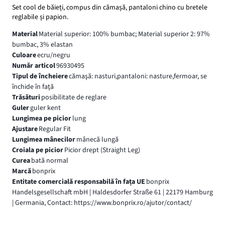
Set cool de băieți, compus din cămașă, pantaloni chino cu bretele
reglabile și papion.
Material
Material superior: 100% bumbac; Material superior 2: 97%
bumbac, 3% elastan
Culoare
ecru/negru
Număr articol
96930495
Tipul de încheiere
cămaşă: nasturi,pantaloni: nasture,fermoar, se
închide în faţă
Trăsături
posibilitate de reglare
Guler
guler kent
Lungimea pe picior
lung
Ajustare
Regular Fit
Lungimea mânecilor
mânecă lungă
Croiala pe picior
Picior drept (Straight Leg)
Curea
bată normal
Marcă
bonprix
Entitate comercială responsabilă în fața UE
bonprix
Handelsgesellschaft mbH | Haldesdorfer Straße 61 | 22179 Hamburg
| Germania, Contact: https://www.bonprix.ro/ajutor/contact/