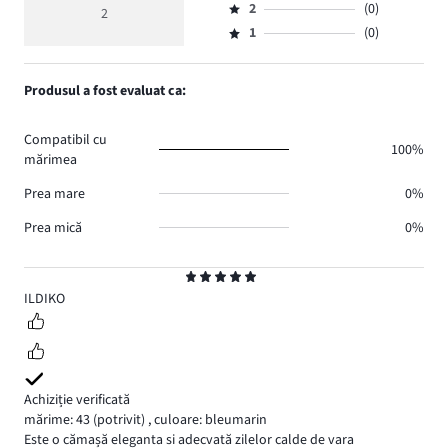
de
medie
numărul
2
(0)
3,
2
Evaluare
voturi
5
de
numărul
1
(0)
2,
Evaluare
2.
voturi
de
numărul
1,
0.
voturi
de
numărul
Produsul a fost evaluat ca:
0.
voturi
de
0.
voturi
Compatibil cu
0.
100%
mărimea
Prea mare
0%
Prea mică
0%
Evaluare
5
ILDIKO
Achiziție verificată
mărime: 43
(potrivit)
,
culoare: bleumarin
Este o cămașă eleganta si adecvată zilelor calde de vara