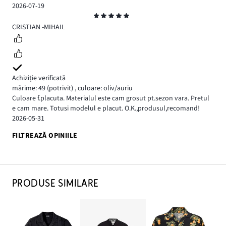
2026-07-19
Evaluare
5
CRISTIAN -MIHAIL
Achiziție verificată
mărime: 49
(potrivit)
,
culoare: oliv/auriu
Culoare f.placuta. Materialul este cam grosut pt.sezon vara. Pretul
e cam mare. Totusi modelul e placut. O.K.,produsul,recomand!
2026-05-31
FILTREAZĂ OPINIILE
PRODUSE SIMILARE