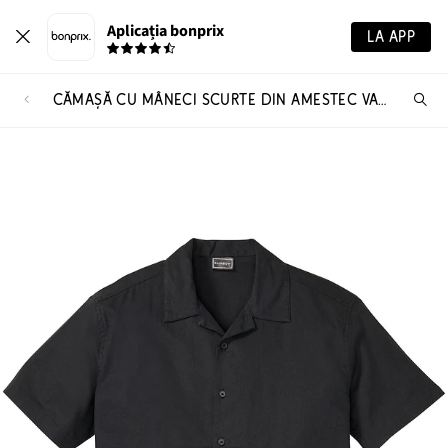
Aplicația bonprix
LA APP
CĂMAȘĂ CU MÂNECI SCURTE DIN AMESTEC VAPOROS CU IN, LOOSE FIT
Ca
pr