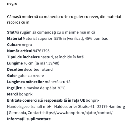
negru
Cămașă modernă cu mâneci scurte cu guler cu rever, din material
răcoros cu in.
Sfat
Vă rugăm să comandați cu o mărime mai mică
Material
Material superior: 55% in (verificat), 45% bumbac
Culoare
negru
Număr articol
94761795
Tipul de încheiere
nasturi, se închide în faţă
Lungime
76 cm (la măr. 39/40)
Decolteu
decolteu rotund
Guler
guler cu revere
Lungimea mânecilor
mânecă scurtă
Îngrijire
la maşina de spălat 30°C
Marcă
bonprix
Entitate comercială responsabilă în fața UE
bonprix
Handelsgesellschaft mbH | Haldesdorfer Straße 61 | 22179 Hamburg
| Germania, Contact: https://www.bonprix.ro/ajutor/contact/
Informaţii suplimentare