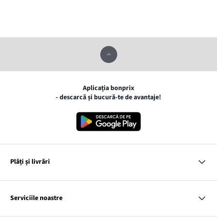
Aplicația bonprix
- descarcă și bucură-te de avantaje!
Plăți și livrări
MasterCard
VISA
Serviciile noastre
Gpay