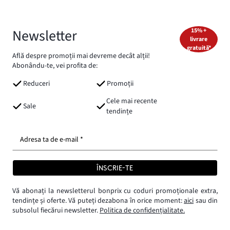
Newsletter
15% +
livrare
gratuită*
Află despre promoții mai devreme decât alții!
Abonându-te, vei profita de:
Reduceri
Promoții
Cele mai recente
Sale
tendințe
Adresa ta de e-mail *
ÎNSCRIE-TE
Vă abonați la newsletterul bonprix cu coduri promoționale extra,
tendințe și oferte. Vă puteți dezabona în orice moment:
aici
sau din
subsolul fiecărui newsletter.
Politica de confidențialitate.