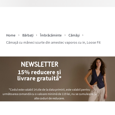
Home
Bărbaţi
Îmbrăcăminte
Cămăşi
Cămașă cu mâneci scurte din amestec vaporos cu in, Loose Fit
NEWSLETTER
15% reducere și
livrare gratuită*
*Codul este valabil 14 zile de la data primirii, este valabil pentru
următoarea comandă cu o valoare minimă de
119 lei
, nu se cumulează cu
alte coduri de reducere.