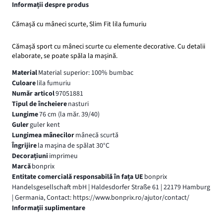
Informații despre produs
Cămașă cu mâneci scurte, Slim Fit lila fumuriu
Cămașă sport cu mâneci scurte cu elemente decorative. Cu detalii
elaborate, se poate spăla la mașină.
Material
Material superior: 100% bumbac
Culoare
lila fumuriu
Număr articol
97051881
Tipul de încheiere
nasturi
Lungime
76 cm (la măr. 39/40)
Guler
guler kent
Lungimea mânecilor
mânecă scurtă
Îngrijire
la maşina de spălat 30°C
Decorațiuni
imprimeu
Marcă
bonprix
Entitate comercială responsabilă în fața UE
bonprix
Handelsgesellschaft mbH | Haldesdorfer Straße 61 | 22179 Hamburg
| Germania, Contact: https://www.bonprix.ro/ajutor/contact/
Informaţii suplimentare