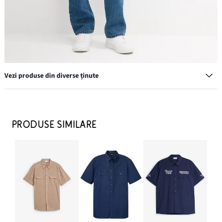
Vezi produse din diverse ținute
Geacă de primăvară/toamnă cu croială tip bluzon, cu guler
înalt
PRODUSE SIMILARE
349,90 lei
ADAUGĂ ÎN COȘ
Tricou (3buc/pac)
119,90 lei
ADAUGĂ ÎN COȘ