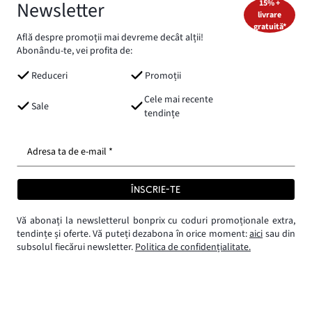
Newsletter
15% +
livrare
gratuită*
Află despre promoții mai devreme decât alții!
Abonându-te, vei profita de:
Reduceri
Promoții
Cele mai recente
Sale
tendințe
Adresa ta de e-mail *
ÎNSCRIE-TE
Vă abonați la newsletterul bonprix cu coduri promoționale extra,
tendințe și oferte. Vă puteți dezabona în orice moment:
aici
sau din
subsolul fiecărui newsletter.
Politica de confidențialitate.