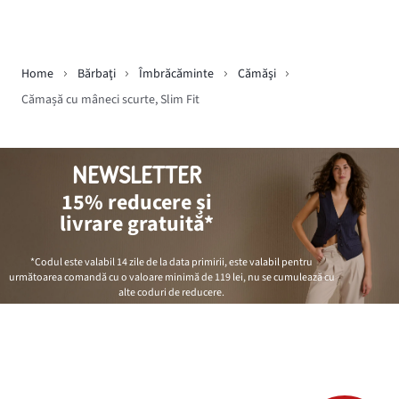
Home
Bărbaţi
Îmbrăcăminte
Cămăşi
Cămașă cu mâneci scurte, Slim Fit
NEWSLETTER
15% reducere și
livrare gratuită*
*Codul este valabil 14 zile de la data primirii, este valabil pentru
următoarea comandă cu o valoare minimă de
119 lei
, nu se cumulează cu
alte coduri de reducere.