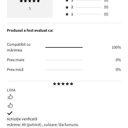
numărul
3
(0)
Evaluarea
4,
Evaluare
de
medie
numărul
2
(0)
3,
5
Evaluare
voturi
5
de
numărul
1
(0)
2,
Evaluare
5.
voturi
de
numărul
1,
0.
voturi
de
numărul
Produsul a fost evaluat ca:
0.
voturi
de
0.
voturi
Compatibil cu
0.
100%
mărimea
Prea mare
0%
Prea mică
0%
Evaluare
5
LIVIA
Achiziție verificată
mărime: 49
(potrivit)
,
culoare: lila fumuriu