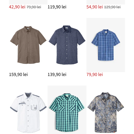
42,90 lei
119,90 lei
54,90 lei
79,90 lei
129,90 lei
Blugi drepți regular fit, straight
159,90 lei
ADAUGĂ ÎN COȘ
159,90 lei
139,90 lei
79,90 lei