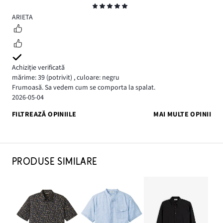
Evaluare
5
ARIETA
Achiziție verificată
mărime: 39
(potrivit)
,
culoare: negru
Frumoasă. Sa vedem cum se comporta la spalat.
2026-05-04
FILTREAZĂ OPINIILE
MAI MULTE OPINII
PRODUSE SIMILARE