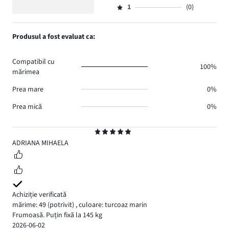
voturi
5
de
numărul
1
(0)
2,
Evaluare
7.
voturi
de
numărul
1,
0.
voturi
de
numărul
Produsul a fost evaluat ca:
1.
voturi
de
0.
voturi
Compatibil cu
0.
100%
mărimea
Prea mare
0%
Prea mică
0%
Evaluare
5
ADRIANA MIHAELA
Achiziție verificată
mărime: 49
(potrivit)
,
culoare: turcoaz marin
Frumoasă. Puțin fixă la 145 kg
2026-06-02