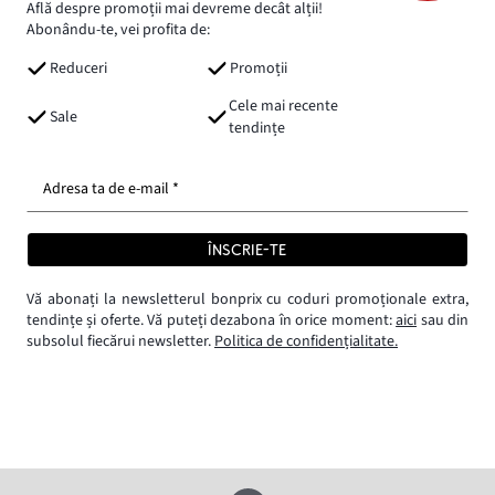
Află despre promoții mai devreme decât alții!
Abonându-te, vei profita de:
Reduceri
Promoții
Cele mai recente
Sale
tendințe
Adresa ta de e-mail *
ÎNSCRIE-TE
Vă abonați la newsletterul bonprix cu coduri promoționale extra,
tendințe și oferte. Vă puteți dezabona în orice moment:
aici
sau din
subsolul fiecărui newsletter.
Politica de confidențialitate.