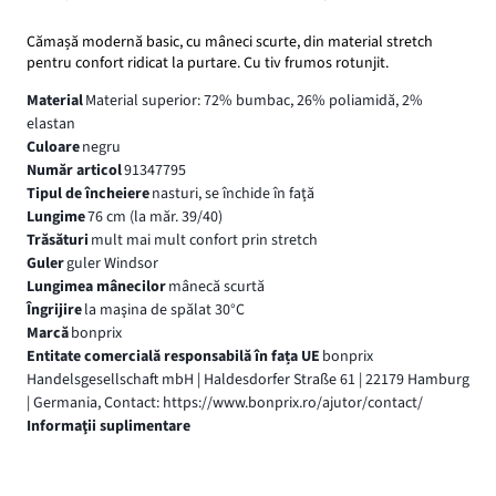
Cămașă modernă basic, cu mâneci scurte, din material stretch
pentru confort ridicat la purtare. Cu tiv frumos rotunjit.
Material
Material superior: 72% bumbac, 26% poliamidă, 2%
elastan
Culoare
negru
Număr articol
91347795
Tipul de încheiere
nasturi, se închide în faţă
Lungime
76 cm (la măr. 39/40)
Trăsături
mult mai mult confort prin stretch
Guler
guler Windsor
Lungimea mânecilor
mânecă scurtă
Îngrijire
la maşina de spălat 30°C
Marcă
bonprix
Entitate comercială responsabilă în fața UE
bonprix
Handelsgesellschaft mbH | Haldesdorfer Straße 61 | 22179 Hamburg
| Germania, Contact: https://www.bonprix.ro/ajutor/contact/
Informaţii suplimentare