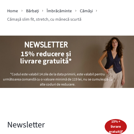
Home
Bărbaţi
Îmbrăcăminte
Cămăşi
Cămașă slim fit, stretch, cu mânecă scurtă
NEWSLETTER
15% reducere și
livrare gratuită*
*Codul este valabil 14 zile de la data primirii, este valabil pentru
următoarea comandă cu o valoare minimă de
119 lei
, nu se cumulează cu
alte coduri de reducere.
Newsletter
15% +
livrare
gratuită*