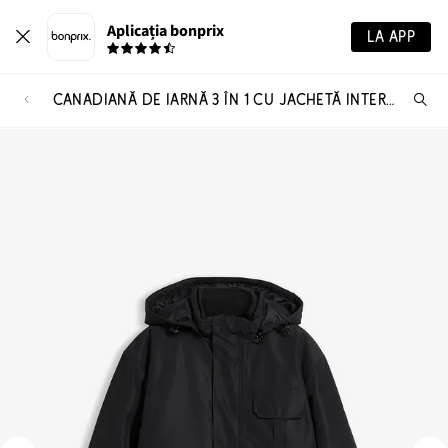
Aplicația bonprix
LA APP
CANADIANĂ DE IARNĂ 3 ÎN 1 CU JACHETĂ INTERIOARĂ DIN FLEECE, DETAȘABILĂ
Ca
pr