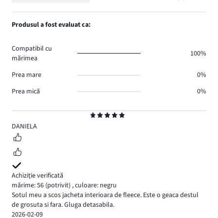
Evaluare
2.
voturi
de
numărul
1,
0.
voturi
de
numărul
Produsul a fost evaluat ca:
0.
voturi
de
0.
voturi
Compatibil cu
0.
100%
mărimea
Prea mare
0%
Prea mică
0%
Evaluare
5
DANIELA
Achiziție verificată
mărime: 56
(potrivit)
,
culoare: negru
Sotul meu a scos jacheta interioara de fleece. Este o geaca destul
de grosuta si fara. Gluga detasabila.
2026-02-09