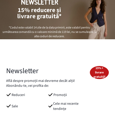
NEWSLETTER
15% reducere și
livrare gratuită*
*Codul este valabil 14 zile de la data primirii, este valabil pentru
următoarea comandă cu o valoare minimă de
119 lei
, nu se cumulează cu
alte coduri de reducere.
Newsletter
15% +
livrare
gratuită*
Află despre promoții mai devreme decât alții!
Abonându-te, vei profita de:
Reduceri
Promoții
Cele mai recente
Sale
tendințe