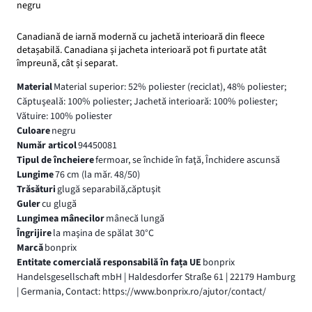
negru
Canadiană de iarnă modernă cu jachetă interioară din fleece
detașabilă. Canadiana și jacheta interioară pot fi purtate atât
împreună, cât și separat.
Material
Material superior: 52% poliester (reciclat), 48% poliester;
Căptuşeală: 100% poliester; Jachetă interioară: 100% poliester;
Vătuire: 100% poliester
Culoare
negru
Număr articol
94450081
Tipul de încheiere
fermoar, se închide în faţă, Închidere ascunsă
Lungime
76 cm (la măr. 48/50)
Trăsături
glugă separabilă,căptuşit
Guler
cu glugă
Lungimea mânecilor
mânecă lungă
Îngrijire
la maşina de spălat 30°C
Marcă
bonprix
Entitate comercială responsabilă în fața UE
bonprix
Handelsgesellschaft mbH | Haldesdorfer Straße 61 | 22179 Hamburg
| Germania, Contact: https://www.bonprix.ro/ajutor/contact/