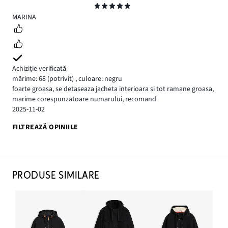
Evaluare
5
MARINA
Achiziție verificată
mărime: 68
(potrivit)
,
culoare: negru
foarte groasa, se detaseaza jacheta interioara si tot ramane groasa,
marime corespunzatoare numarului, recomand
2025-11-02
FILTREAZĂ OPINIILE
PRODUSE SIMILARE