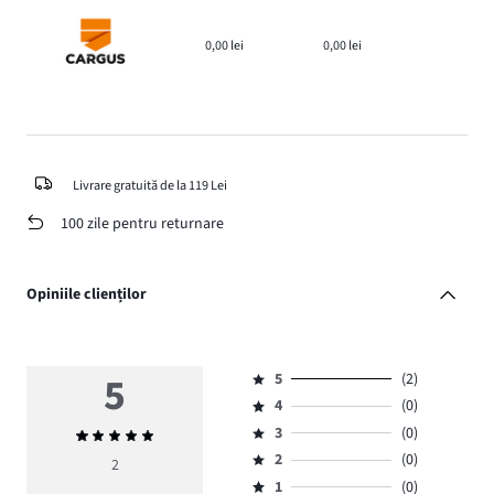
0,00 lei
0,00 lei
Livrare gratuită de la 119 Lei
100 zile pentru returnare
Opiniile clienților
5
5
(2)
Evaluare
4
(0)
5,
Evaluare
numărul
3
(0)
Evaluarea
4,
Evaluare
de
medie
numărul
2
(0)
3,
2
Evaluare
voturi
5
de
numărul
1
(0)
2,